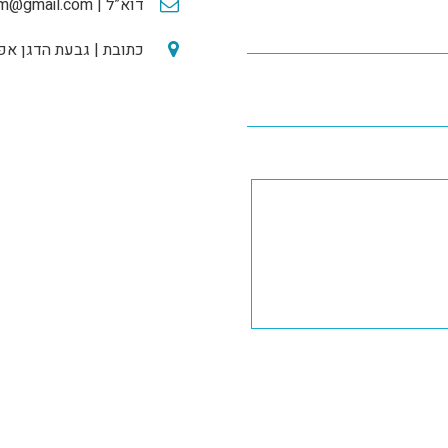
דוא”ל |
im@gmail.com
כתובת | גבעת הדגן אפרת, מ