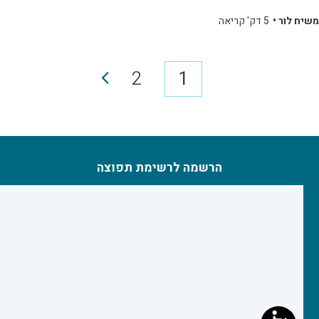
משיח לור •
5 דק' קריאה
2
1
הרשמה לרשימת תפוצה