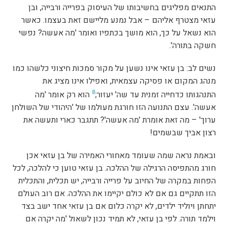
התנאים מפליגים בחשיבותו של העיסוק בפרייה ורבייה, ובן
עזאי מצטרף אליהם – אבל נמנע מליישם זאת בעצמו. כאשר
הוא נשאל על כך, הוא מושך בכתפיו ואומר 'מה אעשה? נפשי
חשקה בתורה'.
נשים לב: בן עזאי אינו נשען על מקור סמכות חיצוני כלשהו כמו
מנהג המקום או פסיקה עצמאית, ואפילו אינו מציג את
8
התנהגותו כדחייה זמנית עד שה' יעזור;
הוא רק אומר 'מה
אעשה'. עצם התנועה הזו חורגת מעולמו של 'היהודי של השולחן
ערוך' – מה זאת אומרת 'מה אעשה'? תתגבר כארי ותעשה את
רצון אביך שבשמים!
ובאמת נראה שמה שעומד מאחורי האמירה של בן עזאי אכן
חורג מהתפיסה הרגילה של ההלכה. בן עזאי טוען כי להלכה, לכל
הפחות במקרה של החיוב על פרייה ורבייה, יש תכלית, והתכלית
הזו תתקיים גם אם לא כולם יקיימו את ההלכה. אם רוב העולם
יתחתן ויוליד ילדים, לא יקרה כלום אם בן עזאי אחד ישב בצד
וילמד תורה. לפי בן עזאי, לא תמיד נכון לשאול 'מה יקרה אם