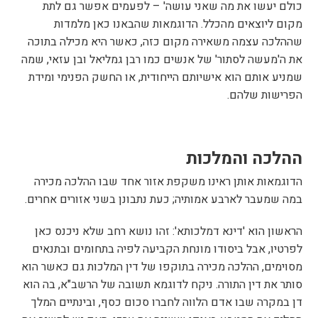
כולם יעשו את מה שאני עושה' – לפעמים אפשר גם לתת
מקום ליוצאים מהכלל. הדוגמאות שהבאנו כאן מלמדות
שההלכה עצמה משאירה מקום כזה, כאשר היא מכילה בתוכה
את ה'מעשה לסתור' של אנשים כמו רבן גמליאל ובן עזאי, שמה
שמניע אותם הוא אישיותם הייחודית, או החשק הפנימי ומידת
הפרישות שלהם.
ההלכה והמלכות
הדוגמאות אותן ראינו משקפת אזור אחד שבו ההלכה מכירה
במה שמעבר לארבע אמותיה; כעת נתבונן בשני אזורים אחרים.
הראשון הוא 'דינא דמלכותא': זהו נושא רחב שלא ניכנס כאן
לפרטיו, אבל ביסודו מונחת הקביעה לפיה בתחומים ובתנאים
מסוימים, ההלכה מכירה בתוקפו של דין המלכות גם כאשר הוא
סותר את דין התורה. ניקח לדוגמא תשובה של הרשב"א, בה הוא
דן במקרה שבו אדם הלווה לחברו סכום כסף, ובינתיים המלך