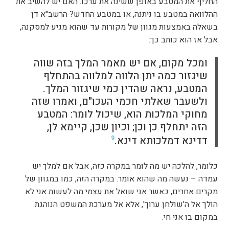
החליף את המטבע באופן ששינה את ערכו. האם יש להשיב את
ההלוואה במטבע בו ניתנה, או במטבע החדש? הרשב"א דן
בשאלה באמצעות מגוון של מקורות עד שהוא מגיע למסקנה,
אבל אז הוא כותב כך:
ומכל מקום, אם יש מאמר המלך בזה שווה
שיגזור כמה יתן הלווה למלווה בהתחלף
המטבע, נראה שהדין כמי שיגזור המלך.
ולשעבר שאלתי חכמי העכו"ם, ואמרו שזה
מחוקי המלכות הוא, שיכול לומר: המטבע
הזה יתחלף כן וכן; וכיון שכן, קיימא לן,
דדינא דמלכותא דינא.
9
כלומר, להלכה יש מה לומר במקרה כזה, אבל אם למלך יש
עמדה – נעשה מה שהוא אומר. במקרה הזה, כמו במגוון של
מקרים אחרים, כאשר אני שואל את עצמי מה לעשות אני לא
הולך אל ה'שולחן ערוך', אלא אל מערכת המשפט הנוהגת
במקום בו אני חי.