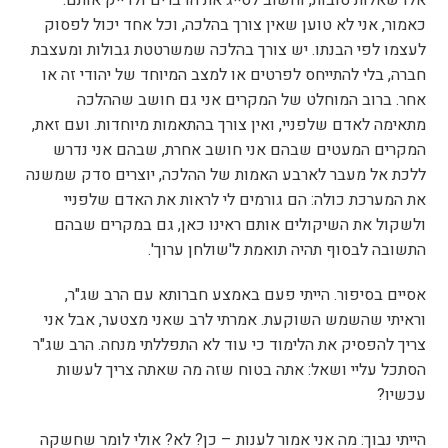
כאמור, אני לא טוען שאין צורך בהלכה, וכל אחד יכול לפסוק
לעצמו לפי הבנתו. יש צורך בהלכה שמשרטטת גבולות ומעצבת
חברה, בלי להתייחס לפרטים או למצב המיוחד של יהודי זה או
אחר. ברוב המוחלט של המקרים אני גם חושב שההלכה
מתאימה לאדם שלפניי, ואין צורך בהתאמות מיוחדות. ועם זאת,
המקרים המעטים שבהם אני חושב אחרת, שבהם אני נדרש
ללכת אל מעבר לארבע האמות של ההלכה, יוצרים סדק שמשנה
את המערכת כולה: הם גורמים לי לראות את האדם שלפניי
ולשקול את השיקולים אותם ראינו כאן, גם במקרים שבהם
התשובה לבסוף תהיה תואמת ל'שולחן ערוך'.
אסיים בסיפור. הייתי פעם באמצע חברותא עם הרב שג"ר,
וראיתי שהשמש השוקעת. אמרתי לרב שאני מצטער, אבל אני
צריך להפסיק את הלימוד כי עוד לא התפללתי מנחה. הרב שג"ר
הסתכל עליי ושאל: אתה בטוח שזה מה שאתה צריך לעשות
עכשיו?
הייתי נבוך: מה אני אמור לענות – כן? לא? אולי לומר שחשקה