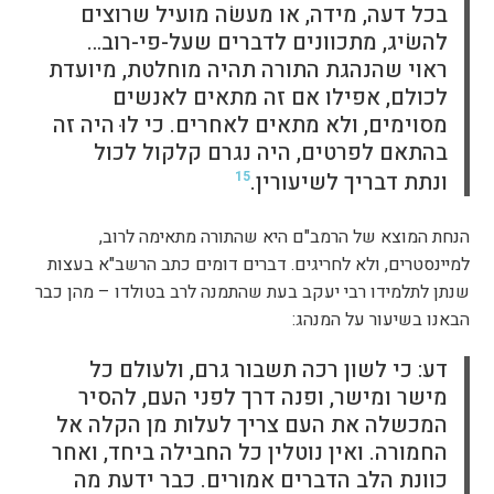
בכל דעה, מידה, או מעשׂה מועיל שרוצים
להשׂיג, מתכוונים לדברים שעל-פי-רוב…
ראוי שהנהגת התורה תהיה מוחלטת, מיועדת
לכולם, אפילו אם זה מתאים לאנשים
מסוימים, ולא מתאים לאחרים. כי לוּ היה זה
בהתאם לפרטים, היה נגרם קלקול לכול
ונתת דבריך לשיעורין.
15
הנחת המוצא של הרמב"ם היא שהתורה מתאימה לרוב,
למיינסטרים, ולא לחריגים. דברים דומים כתב הרשב"א בעצות
שנתן לתלמידו רבי יעקב בעת שהתמנה לרב בטולדו – מהן כבר
הבאנו בשיעור על המנהג:
דע: כי לשון רכה תשבור גרם, ולעולם כל
מישר ומישר, ופנה דרך לפני העם, להסיר
המכשלה את העם צריך לעלות מן הקלה אל
החמורה. ואין נוטלין כל החבילה ביחד, ואחר
כוונת הלב הדברים אמורים. כבר ידעת מה