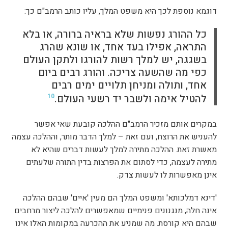
דוגמא נוספת לכך היא משפט המלך, עליו כותב הרמב"ם כך:
כל ההורג נפשות שלא בראיה ברורה, או בלא
התראה, אפילו בעד אחד, או שונא שהרג
בשגגה, יש למלך רשות להורגו ולתקן העולם
כפי מה שהשעה צריכה. והורג רבים ביום
אחד, ותולה ומניחן תלויים ימים רבים
להטיל אימה ולשבר יד רשעי העולם.
10
במקרים אותם מזכיר הרמב"ם ההלכה קובעת שאי אפשר
להעניש את הרוצח, ועם זאת – למלך הדבר מותר, וההלכה עצמה
מאשרת זאת. ההלכה מתירה למלך לעשות דברים שהיא לא
מתירה לעצמה, כדי לסתום את הפרצות בדין התורה שלעתים
אינן מאפשרות לו לעשות צדק.
'דינא דמלכותא' ומשפט המלך הם מעין 'איים' שבהם ההלכה
אינה חלה, מנגנונים פנימיים שמאפשרים להלכה ליצור מרחבים
שבהם היא קורסת. מה שמניע את ההכרעה במקומות האלו אינו