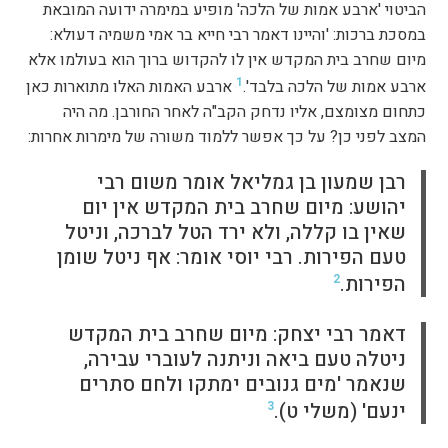
הביטוי 'ארבע אמות של הלכה' מופיע במימרה ידועה המובאת
במסכת ברכות: 'והיינו דאמר רבי חייא בר אמי משמיה דעולא:
מיום שחרב בית המקדש אין לו להקדוש ברוך הוא בעולמו אלא
1
ארבע אמות של הלכה בלבד'.
ארבע האמות האלו מתוארות כאן
כתחום מצומצם, אליו נדחק הקב"ה לאחר החורבן. מה היה
המצב לפני כן? על כך אפשר ללמוד משורה של מימרות אחרות:
רבן שמעון בן גמליאל אומר משום רבי
יהושע: מיום שחרב בית המקדש אין יום
שאין בו קללה, ולא ירד הטל לברכה, וניטל
טעם הפירות. רבי יוסי אומר: אף ניטל שומן
הפירות.
2
דאמר רבי יצחק: מיום שחרב בית המקדש
ניטלה טעם ביאה וניתנה לעוברי עבירה,
שנאמר 'מים גנובים ימתקו ולחם סתרים
ינעם' (משלי ט).
3