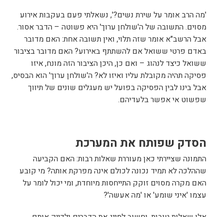
'מה הרב אומר על שירת נשים?', נשאלתי פעם בעקבות אירוע
מסוים. התשובה של ה'שולחן ערוך' היא פשוטה – הדבר אסור.
אבל הרשב"א אומר שזה תלוי, ואין תשובה אחת: האם מדובר
באדם פרטי ששואל אם להשתתף באירוע? האם מדובר בציבור
ששואל כיצד לנהוג – ואם כן, היכן הציבור הזה מונח, איזו
פסיקה תהיה מקובלת עליו ואיזו לא? ה'שולחן ערוך' הוא הבסיס,
אבל בינו לבין הפסיקה בפועל יש מעגלים שונים של תיווך
שפשוט אי אפשר בלעדיהם.
הסדק שפותח את המערכת
התמונה שציירתי כאן מעוררת שאלות רבות: האם הקביעה
שההלכה לא תמיד נכונה לכולם אינה מפרקת אותה? מי קובע
האם מקרה מסוים זוקק התייחסות מיוחדת, ומי יכול לומר על
עצמו 'איני שומע' או 'מה אעשה'?
אלו שאלות טובות, וחשוב לסייג את הדברים ולדייק אותם.