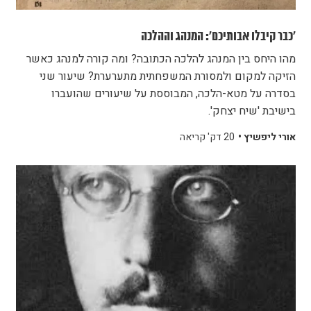
'כבר קיבלו אבותיכם': המנהג וההלכה
מהו היחס בין המנהג להלכה הכתובה? ומה קורה למנהג כאשר
הזיקה למקום ולמסורת המשפחתית מתערערת? שיעור שני
בסדרה על מטא-הלכה, המבוססת על שיעורים שהועברו
בישיבת 'שיח יצחק'.
אורי ליפשיץ •
20 דק' קריאה