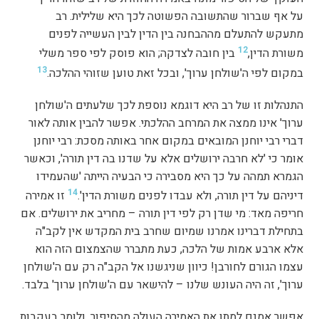
על אף שברור שהתשובה הפשוטה לכך היא שלילית. רב
מתעקש להתעלם מההבחנה בין הדין לבין העשייה לפנים
12
משורת הדין,
בין חובה לצדקה; הוא פוסק לפי ספר משלי
13
במקום לפי ה'שולחן ערוך', ובכל זאת טוען שזוהי ההלכה.
התנהלות זו של רב היא דוגמא נוספת לכך שלעתים ה'שולחן
ערוך' אינו ממצה את המרחב ההלכתי. אפשר להבין אותה לאור
דברי רבי יוחנן המובאים במקום אחר באותה מסכת: רבי יוחנן
אומר כי 'לא חרבה ירושלים אלא על שדנו בה דין תורה', וכאשר
הגמרא תמהה על כך היא מסבירה כי הבעיה הייתה 'שהעמידו
14
דיניהם על דין תורה, ולא עבדו לפנים משורת הדין'.
זו אמירה
חריפה מאד: מי שדן רק לפי דין תורה – מחריב את ירושלים. אם
בתחילת דברינו אמרנו שמיום שחרב בית המקדש אין לקב"ה
אלא ארבע אמות של הלכה, כעת מתברר שהצמצום הזה הוא
עצמו הגורם לחורבן! כיוון שניגשנו אל הקב"ה רק עם ה'שולחן
ערוך', זה היה העונש שלנו – להישאר עם ה'שולחן ערוך' בלבד.
אפשר אמנם למתן את האמירה העולה מהסיפור, ולומר בעקבות