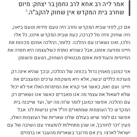
אמר ליה רב אחא לרב נחמן בר יצחק: מיום
שחרב בית המקדש אין שחוק להקב"ה.
4
אם כן, לפני שבית המקדש נחרב היה טעם פירות וטעם ביאה,
היה שחוק והיה טל לברכה; כעת שבית המקדש איננו, כל אלו
הלכו, ואנו נשארנו עם ההלכה. כלומר, ההלכה אמנם מכוונת את
חיינו ומניעה אותנו, אבל כשהיא נותרת כשלעצמה היא חסרה את
החיוניות והעודפות אותם מבטאים השחוק, הטעם והשומן.
אני כמובן מאמין גדול בכוחה של ההלכה, ובכך שהיא אינה רק
מערכת כללים יבשה, אלא היא משקפת ערכים המעצבים את
חיינו. ועם זאת, כאשר אני קורא את המימרות האלו אני לא יכול
שלא לשאול את עצמי מה אנו מאבדים כאשר אנו נשארים רק
עם ההלכה. אפשר כמובן לומר ש'זה מה יש', ועד שייבנה בית
המקדש כל העוצמות שמתארים חז"ל אינן נגישות לנו. אבל
אפשר גם לומר שיש בעולם שלנו שאריות של העוצמות האלו,
מעין 'זכר לחורבן', או שהן מתחילות להתעורר עם השיבה של עם
ישראל לארצו. בין אם מדובר בשאריות מהעבר או ברמזים