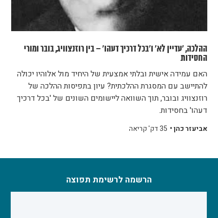
ההלכה, 'עדיין לא' ו'בכל דרכיך דעהו' – בין רוזנצוויג, בובר ומורי
החסידות
האם עמידה אישית ובלתי אמצעית של היחיד מול אלוהיו יכולה
להתיישב עם המסגרת ההלכתית? עיון בתפיסות ההלכה של
רוזנצוויג ובובר, תוך השוואה ליישומים השונים של 'בכל דרכיך
דעהו' בחסידות.
אביעזר כהן •
35 דק' קריאה
הרשמה לרשימת תפוצה