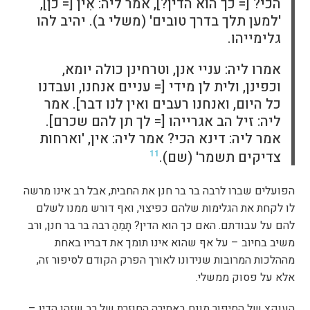
הכי? [= כך הוא הדין?], אמר ליה: אִין [= כן],
'למען תלך בדרך טובים' (משלי ב). יהיב להו
גלימייהו.
אמרו ליה: עניי אנן, וטרחינן כולה יומא,
וכפינן, ולית לן מידי [= עניים אנחנו, ועבדנו
כל היום, ואנחנו רעבים ואין לנו דבר]. אמר
ליה: זיל הב אגרייהו [= לך תן להם שכרם].
אמר ליה: דינא הכי? אמר ליה: אין, 'וארחות
צדיקים תשמר' (שם).
11
הפועלים שברו לרבה בר בר חנן את החבית, אבל רב אינו מרשה
לו לקחת את הגלימות שלהם כפיצוי, ואף דורש ממנו לשלם
להם על עבודתם. האם כך הוא הדין? תָמֵהַ רבה בר בר חנן, ורב
משיב בחיוב – על אף שהוא אינו תומך את דבריו באחת
מההלכות המרובות שנידונו לאורך הפרק הקודם לסיפור זה,
אלא על פסוק ממשלי.
העוקץ של הסיפור מונח באמירה החוזרת של רב שזהו הדין –