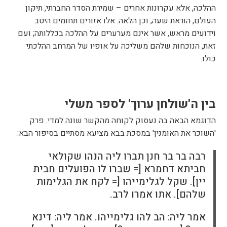
ההלכה, אלא עקרונות אחרים – שמירת הסדר החברתי, תיקון
העולם, הוראת שעה, וכן הלאה. אלו אזורים תחומים היטב
וידועים מראש, אשר אינם מערערים על ההלכה בכללותה; ועם
זאת, הנוכחות שלהם משליכה על אופיו של המרחב ההלכתי
כולו.
בין ה'שולחן ערוך' לספר משלי
הדוגמא הבאה בה נעסוק לקוחה מהקשר שונה למדי. פרק
'השוכר את האומנין' במסכת בבא מציעא מסתיים בסיפור הבא:
רבה בר בר חנן תברו ליה הנהו שקולאי
חביתא דחמרא [= שברו לו הפועלים חבית
יין]. שקל לגלימייהו [= לקח את הגלימות
שלהם]. אתו אמרו לרב.
אמר ליה: הב להו גלימייהו. אמר ליה: דינא