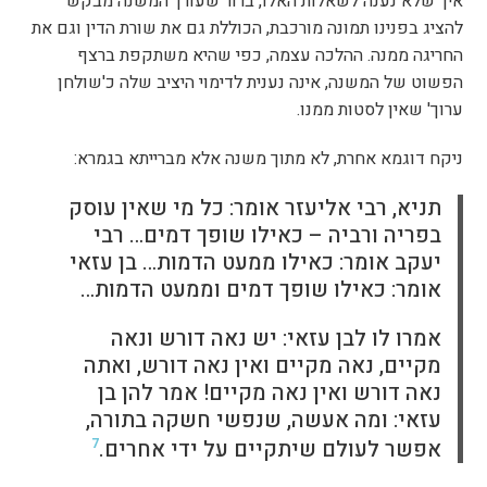
איך שלא נענה לשאלות האלו, ברור שעורך המשנה מבקש
להציג בפנינו תמונה מורכבת, הכוללת גם את שורת הדין וגם את
החריגה ממנה. ההלכה עצמה, כפי שהיא משתקפת ברצף
הפשוט של המשנה, אינה נענית לדימוי היציב שלה כ'שולחן
ערוך' שאין לסטות ממנו.
ניקח דוגמא אחרת, לא מתוך משנה אלא מברייתא בגמרא:
תניא, רבי אליעזר אומר: כל מי שאין עוסק
בפריה ורביה – כאילו שופך דמים… רבי
יעקב אומר: כאילו ממעט הדמות… בן עזאי
אומר: כאילו שופך דמים וממעט הדמות…
אמרו לו לבן עזאי: יש נאה דורש ונאה
מקיים, נאה מקיים ואין נאה דורש, ואתה
נאה דורש ואין נאה מקיים! אמר להן בן
עזאי: ומה אעשה, שנפשי חשקה בתורה,
אפשר לעולם שיתקיים על ידי אחרים.
7