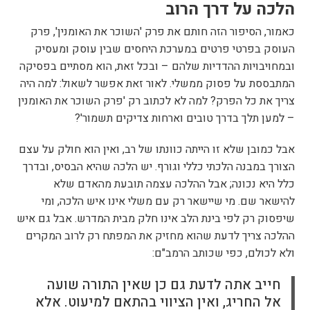
הלכה על דרך הרוב
כאמור, הסיפור הזה חותם את פרק 'השוכר את האומנין', פרק
העוסק בפרטי פרטים במערכת היחסים שבין עוסק ומעסיק
ובמחויבויות ההדדיות שלהם – ובכל זאת, הוא מסתיים בפסיקה
המתבססת על פסוק ממשלי. לאור זאת אפשר לשאול: למה היה
צריך את כל הפרק? למה לא לכתוב רק 'פרק השוכר את האומנין
– למען תלך בדרך טובים וארחות צדיקים תשמור'?
אבל כמובן שלא זו הייתה כוונתו של רב, ואין הוא חולק על עצם
הצורך במבנה הלכתי כללי וגורף. יש הלכה שהיא הבסיס, ובדרך
כלל היא נכונה; אבל ההלכה עצמה תובעת מהאדם שלא
להישאר שם. מי שיישאר רק עם משלי אינו איש הלכה, ומי
שיפסוק רק לפי בינת הלב אינו חלק מבית המדרש. אבל גם איש
ההלכה צריך לדעת שהוא מחזיק את המפתח רק לרוב המקרים
ולא לכולם, כפי שכותב הרמב"ם:
חייב אתה לדעת גם כן שאין התורה שועה
אל החריג, ואין הציווי בהתאם למיעוט. אלא