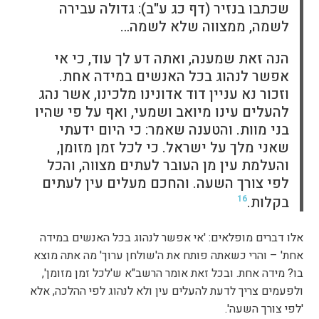
שכתבו בנזיר (דף כג ע"ב): גדולה עבירה
לשמה, ממצווה שלא לשמה…
הנה זאת שמענה, ואתה דע לך עוד, כי אי
אפשר לנהוג בכל האנשים במידה אחת.
וזכור נא עניין דוד אדונינו מלכינו, אשר נהג
להעלים עינו מיואב ושמעי, ואף על פי שהיו
בני מוות. והטענה שאמר: כי היום ידעתי
שאני מלך על ישראל. כי לכל זמן מזומן,
והעלמת עין מן העובר לעתים מצווה, והכל
לפי צורך השעה. והחכם מעלים עין לעתים
בקלות.
16
אלו דברים מופלאים: 'אי אפשר לנהוג בכל האנשים במידה
אחת' – והרי כשאתה פותח את ה'שולחן ערוך' מה אתה מוצא
בו? מידה אחת. ובכל זאת אומר הרשב"א ש'לכל זמן מזומן',
ולפעמים צריך לדעת להעלים עין ולא לנהוג לפי ההלכה, אלא
'לפי צורך השעה'.