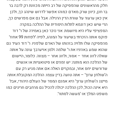
חלק מהראשונים שהפסיקה של רב הייתה מכוונת רק לרבה בר
בר חנן, כיוון שרק מאדם כמוהו אפשר לדרוש שינהג כך, ולכן
אין כאן ערעור על שורת הדין הרגילה. אבל גם אם מפרשים כך,
הרי שיש כאן דוגמא לתלות היסודית של ההלכה במקרה
הספציפי עליו היא מיושמת. אני נזכר כאן באמירה של ר' דוד
פוקס אותה הזכרתי בשיעור על המנהג, לפיה 'לפחות 99 אחוז'
מהפסיקה שלו תלויה בזהותו של האדם שלפניו. ר' דוד העיד גם
שהוא שמע באוזניו את ר' שלמה זלמן אויערבך עונה על אותה
שאלה לזוג אחד – אסור, ולזוג אחר – מצווה. כלומר, היישום
של ההלכה הוא מותנה: יש זמנים או סיטואציות או אנשים
שדורשים יחס אחר, ובמקרים האלה אם אתה מגיע רק עם
ה'שולחן ערוך' – אתה טועה בדין עצמו. ההלכה המקובלת אותה
מייצג ה'שולחן ערוך' היא אמנם המסד של העולם היהודי, אבל
היא אינה הכול; לכן ההלכה יכולה להכיל גם מרחבים חריגים כמו
משפט המלך או 'מעשה לסתור'.