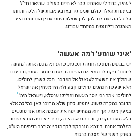
לעתיד, ברור לי שאנחנו כבר לא חיים בעולם שתיארו חז"ל
במימרות האלו, עולם שמסתגר בארבע אמות של הלכה ומוותר
על כל מה שמעבר להן. לכן שאלת היחס שבין התחומים היא
מאתגרת ורלוונטית במיוחד עבורנו.
'איני שומע' ו'מה אעשה'
יש במשנה תופעה חוזרת ונשנית, שהגמרא מכנה אותה 'מעשה
לסתור'. ניקח לדוגמא את המשנה במסכת יומא, העוסקת באדם
שהוליך את השעיר לעזאזל אל המדבר: 'הכל כשרין להוליכו,
אלא שעשו הכהנים גדולים קבע ולא היו מניחין את ישראל
5
להוליכו. אמר רבי יוסי: מעשה והוליכו ערסלא, וישראל היה'.
מדובר במקרה פשוט יחסית, כיוון שלא מדובר כאן בהלכה אלא
במעין מנהג; אך הוא ממחיש יפה את המבנה אותו אנו פוגשים
בלא מעט מקרים, שבו מובאת הלכה, ומיד לאחריה מובא סיפור
המלמד אחרת. דוגמא מובהקת לכך מופיעה כבר בפתיחת הש"ס,
בפרק השני של מסכת ברכות: