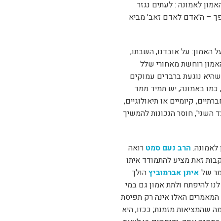
אמון לאמונה : לעתים נגזר
פך – ה'אדם לאדם זאב' מביא
ל האמון: על אובדנו, השבתו,
האמון רוחשת מאחורי שלל
שהיא נוגעת ברבדים עמוקים
 כמו באמונה, יש תמיד ממד
תיים, קיומיים או תיאולוגיים,
השני', חוסר הנכונות להמשיך
 לאמונה.
הרב נעם סמט
רואה
ות זאת מציע להתמודד איתו
מר של
איתן אברמוביץ
הולך
נו להיפתח ולתת אמון גם במי
המאמרים האלו אינה רק תפיסת
ה שהמציאות מזמנת; ככזו, היא