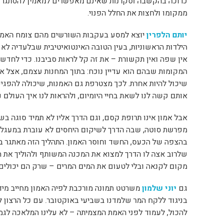
כרוכה בהקשבה וסקרנות שאינם מאפשרים למאמין להסתגר ב
ממקומו ולחצות את החלל הפנוי.
יותם הלפרין
יוצא למסע בעקבות השורשים מהם צומח האמון,
הילדות הראשוניות, בעין הטובה האינטואיטיבית שבלעדיה לא י
אין שפה ואין תקשורת – את זה קל לראות סביבנו. כדי לחדש
המקומות שבהם הוא עדיין נוכח: בתוך המחנות עצמם, אצל אל
שיכול להיות אחרת. לכך מצטרפת גם האמנות, שיכולה להפגיש
אותם קשה לנו לשאת בחיי היומיום, ולהראות לנו איך העולם 
אבל אמון אינו תרופת קסם, וגם הדרך אליו לא תמיד סוגה בש
מפרשת סוטה, שבה הדרך לשיקום היחסים לא עוברת במעגלי 
בהצפה של הכעס, החשד וחוסר האמון. התהליך הזה מאתגר במי
שלרוב אצה לו הדרך למצוא את המכנה המשותף ולהוליך את 
מקום לקנאה ובלי לטעום את המים המרים – שרק הם יכולים
גם
יוני שלמון
משרטט תמונה מורכבת לפיה האמון מחייב מידה
בניגוד ללקח המר שלמדנו בשביעי באוקטובר. עם כל הרצון ל
להכול, לעמוד לפני האמת המצמיתה – לא עלינו המלאכה לגמור