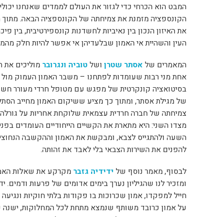
המבט הוא הכרחי כדי לגזור את העולם לממדים שאנחנו יכולי
הקונספציה מזמנת את צמיחתה של הקונספציה הבאה. מתוך הכ
את האיזון הנכון בין נאיביות לחשדנות קונספירטיבית, בין פיכ
העין והשהיית אי האמון שבלעדיהן אי אפשר להיות חלק מה
המאמרים של
אסתר שטרן
ושל
טוביה ונגרובר
מוליכים את הד
אחת מני רבות שעומדות לפתחנו – משבר האמון העמוק מול ה
בסיטואציה קונקרטית של מפגש עם מטופל חרדי מעורר חשד
של מגילת אסתר, ומתוך כך מציע ששיקום האמון מחייב הסתל
צמיחתה של חברה חרדית עצמאית שלוקחת אחריות על גורלה.
מצדו השני: היא מתארת את הקשיים הייחודיים העומדים בפני
השעה ולהתגייס לצבא, ומבקשת את האמון וההקשבה הנחוצי
להפנים את השירות הצבאי בלי לאבד את זהותה.
לבסוף, מאמר נוסף של
ידידיה גזבר
מקרקע את שאלות האמון
ומזכיר לנו שהגיליון נערך בימים אדומים של פרעות ודמים. יד
חייל למפקדו, אמון שכרוכות בו פקודות בלתי חוקיות ונגיעה 
על אמון כרובד משותף שנמצא מתחת לכל המחלוקות, ישנה כ