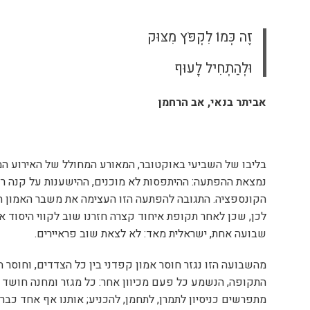
זֶה כְּמוֹ לִקְפֹּץ מִצּוּק
וּלְהַתְחִיל לָעוּף
אביתר בנאי, אב הרחמן
בליבו של השביעי באוקטובר, המאורע המחולל של האירוע המת
נמצאת ההפתעה: ההיתפסות לא מוכנים, ההישענות על קנה רצו
הקונספציה. התגובה להפתעה הזו העצימה את משבר האמון החב
לכן, שכן לאחר תקופת איחוד קצרה חזרנו שוב לקווי היסוד
שבועה אחת, ישראלית מאד: לא לצאת שוב פראיירים.
מהשבועה הזו נגזר חוסר אמון קפדני בין כל הצדדים, וחוסר ה
התקופה, הנשמע כל פעם מכיוון אחר: כל מגזר ומחנה חושד 
מתפרשים כניסיון לתמרן, לתחמן, להכניע; אותנו אף אחד כבר ל