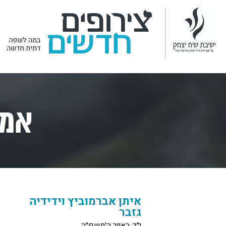
אמו
איתן אברמוביץ וידידיה
גזבר
י״ד באייר ה׳תשפ״ה