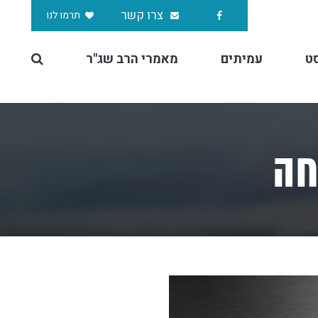
צרו קשר
תרמו לנו
ט
עמיתים
מאמרי הרב שג"ר
חה