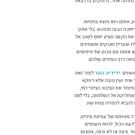
מחנה אחד, ודוחקים בו לצאת
 אותם הוא מוצא בחוויות
יתכנו הבנה ומפגש. בלי אמון
 את הקשר מציע יותם לשוב אל
ו שעדיין נאבקים ומאמינים
 אותנו עם מגוון של טיפוסים
נראה דרך העיניים שלהם.
ושנים.
ידידיה גזבר
לומד זאת
שיח ועין טובה אלא דווקא
וחד את הציבור הציוני־דתי,
המחלוקת אל השלמתה, בלי לתת
 להביא להפריה מחודשת.
 מסוימת של עצימת עיניים,
דעת הכול, להיות חשופים
. נרצה או לא נרצה, צמצום