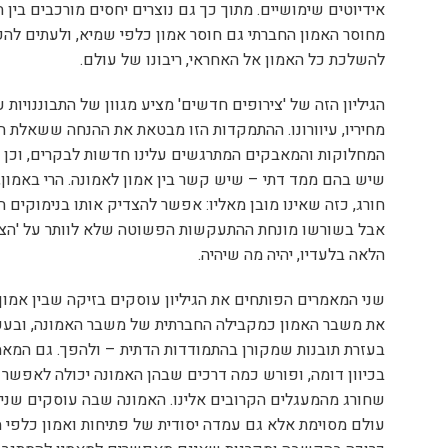
אידיוטים שימושיים. מתוך כך גם נוצרים יחסים מורכבים בין ה
מחוסר האמון החברתי גם חוסר אמון כלפי שמיא, ולעתים לה
להשלכת כל האמון אל האחראי, ריבונו של עולם.
הגיליון הזה של 'צירופים חדשים' מציע מגוון של התבוננויות ע
מחיריו, עיוורונו. ההתמקדות הזו מבטאת את ההנחה ששאלת 
המחלוקות והמאבקים המתרגשים עלינו חדשות לבקרים, וכן 
שיש בהם ממד דתי – שיש קשר בין אמון לאמונה. הרי באמון,
חורג, כזה שאינו מובן מאליו: אפשר להצדיק אותו בנימוקים חבר
אבל בשורשו מונחת ההתעקשות הפשוטה שלא לוותר על 'הצד 
הלאה בלעדיו, יהיה מה שיהיה.
שני המאמרים הפותחים את הגיליון עוסקים בזיקה שבין אמון
את משבר האמון כמקבילה החברתית של משבר האמונה, ובעקב
בעזרת תובנות שמקורן בהתמודדות הדתית – ולהפך. גם המא
בכיוון דומה, ופורש כמה דרכים שבהן האמונה יכולה לאפשר ל
שחורג מהמעגלים הקרובים אלינו. האמונה שבה עוסקים שני 
עולם מסוימת אלא גם עמדה יסודית של פתיחות ואמון כלפי מ