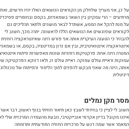
על כן, אני מעריך שלחלק מן הקוראים הנושאים האלו יהיו חדשים, ואול
מרתיעים – הרי עסקינן בין השאר בשמאניזם, בקסם ובחומרים פסיכדלי
על מנת להקל את המסע, אשתדל לבאר מושגים ולתאר תהליכים גם
לקוראים שפוגשים את הנושאים הללו לראשונה. יתרה מכך, חשוב לי
להבהיר כי הטענה העיקרית אותה אני פורש הינה שאינטראקציה רוחנית ה
אינטראקציה אינטואיטיבית, ובין אם נדון במדיטציה, בקסם, או בשמאניז
המטרה הינה אחת: פרקטיקות רוחניות שונות מאפשרות פיתוח אינטואיצי
עמוקות וראיית עולם עמוקה. ראיית עולם זו, ולאו דווקא הפרקטיקה שי
אותה, הינה מה שאני מבקש להפנים לתוך הלימוד והפיתוח של טכנולוגי
דיגיטלית.
מסר מקן נמלים
חשוב לי לציין כי בחירתי לשבץ כאן תיאור חוויתי בגוף ראשון, דבר אשר 
איננו מקובל בדיון אקדמי אובייקטיבי, נובעת מהעמדה המרכזית שלי לא
המאמר אשר שמה דגש על מרכזיות החוויה התודעתית ותרומתה