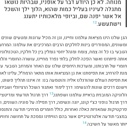
מנוחה. לא כן היודע דבר על אופניו, שבהיות נושאו
מתגלה לעיניו בעליל כמות שהוא, הלוך ילך והשכל
אל אשר יפנה שם, וביופי מלאכותיו יתענג
וישתעשע.
12
הגן שלנו הינו מציאות עולמנו וחיינו, וגן זה מכיל ערוגות ומטעים שונים
ומשונים, המסודרים בינות לחלקים הרבים המרכיבים את עולמנו: המרחב
הטבעי בו כל זה צמח, צומח ומנהל יחסי גומלין בין כל חלקיו, הטכנולוגי
אותה פיתחנו ואשר הפכה לחלק בלתי נפרד מחיינו, עושרה החומרי והלא
חומרי של תרבותנו, ומערכות היחסים שלנו עם האחר והמרחב הטבעי. על
מנת להרחיב את תפיסתנו את גן המציאות אותו מתאר הרמח״ל, עלינו לאת
את תפיסת העולם שהורגלנו אליה והוטמעה בנו. זה איננו תהליך פשוט,
וישנם דרכים שונות להגשימו: דרך לימוד ואתגור השכל הרציונלי ושבירת
13
הלוגיקה המובנית בראיית עולמנו ושפתנו;
דרך תרגול תודעתי ומדיטציה
דרך תרגול גופני כצ׳י קונג, יוגה ונשימה; דרך תפילה על סוגיה השונים; ו
פרקטיקות שמאניות כאלה ואחרות, כולל חומרים מרחיבי תודעה והתנסו
במצבי תודעה אלטרנטיביים אשר בהם הוויתינו נסמכת על תחושה וחוויה
14
יותר מאשר על חשיבה.