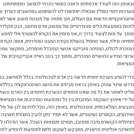
ובאופן הזה לעודד אכפתיות ודאגה כתנאי הכרחי להמשך התפתחותנו.
מערכות יחסי גומלין שכאלה יאפשרו לנו להשתמש במחשבים כערוץ ש
אינטראקציות חדשות עם העולם, תוך מתווה של מנגנוני משוב אשר לא נ
לחוות באמצעות כלים סטנדרטיים של ממשק אדם מחשב, כגון מקלדת
ומסך. על מנת לצעוד בדרך זו, אני מזמין את הקורא להצטרף אלי למסע 
פתיחה וגילוי, אשר מתחיל בהשלת נקודת המבט המודרנית, אותה נקודת
המוכרת לכולנו, המניחה סובייקט אנושי המובדל מהמרחב, מתקשר עמו 
ערוצי המידע החושיים המוכרים, ומתוך כך בונה ראייה אובייקטיבית של
המציאות.
כדי להציע מערכת יחסית חדשה בין אדם לטכנולוגיה בכלל ולמחשב בפ
נדרש שינוי עמוק באופן בו אנו מבינים את מושג האינטראקציה בכללותו
עלינו לאתגר את כל מה שאנו תופסים כמערכת היחסים בין האדם והעול
על ידי אימוץ השקפה המחברת בין כל התופעות המרכיבות את המציאות: 
הטבעית, המלאכותית, והטכנולוגית. באופן הזה, נוכל להיכנס לגן של פלי
ואירועים, הקשרים ושיעורים, אשר לא תמיד ניתן להבין בתצורת חשיבה
רציונלית הקושרת סיבה ומסובב, תנאים ותוצאות. השכל, אשר הורגלנו ל
לחשיבה אנליטית והישגית, מתבקש לשקוט ולתת לתופעות להופיע לפתח