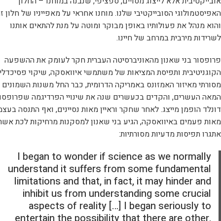
אובייקטיבית אלא לייצוג מסויים, ספציפי, שנבנה במוחנו – החלון
האפיסטמולוגי הסובייקטיבי שלנו. מוחנו אחראי על מאפייניו של חלון זה
והוא מנהל את פעולותיו באופן מבוקר ומוטה על מנת להתאים אותנו
לשרידות מירבית במרחב של חיינו.
פרופסור בני שאנון מהאוניברסיטה העברית חקר לעומק את ההשפעה
הקוגניטיבית ותפיסת המציאות של משתמשי איוואסקה, שיקוי פסיכדלי
מסורתי מאיזור האמזונס באמריקה הדרומית, כבר החל משנות השמונים 
המאה העשרים, והקדים בכעשרים שנה את שינויי הפרדיגמה שפרופסו
דונלד הופמן מייצג. לאחר שחקר וראיין מאות נסיינים, ואף התנסה בעצמ
מאות פעמים באיוואסקה, הגיע בני שאנון למסקנות מרחיקות לכת אשר
אתגרו תפיסות מדעיות מסורתיות:
I began to wonder if science as we normally
understand it suffers from some fundamental
limitations and that, in fact, it may hinder and
inhibit us from understanding some crucial
aspects of reality […] I began seriously to
entertain the possibility that there are other,