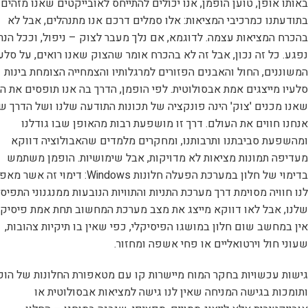
באותו אופן, טוען הופמן, אנו יכולים להתייחס לאובייקטים שאנו מזהים
בתודעתנו כמרכיבי המציאות: אלו סמלים דרכם אנו מתנהלים, אבל לא
בהכרח המציאות עצמה. לדוגמא, אם נלך מעבר לצוק – ניפול, וככל הנר
נפגע. כל זה נכון, אבל זה לא בהכרח אומר שהצוק שאנו רואים, על סלעי
המשוננים, החול והאבנים הפזורים למרגלותיו והצמחייה הצומחת בינות
סלעיו מייצגים אמת אבסולוטית. לפי הופמן, הדרך בה אנו תופסים את ה
שאנו מכנים 'צוק' הינה פונקציה של תכונות התודעה שלנו ושל הדרך ש
אנחנו חווים את העולם. דרך זו מושפעת רבות מהאופן שבו גודלנו
ומהשפעת סביבתנו ותרבותנו, ומחקרים מלמדים שהאבולוציה דווקא
מעדיפה תמונות מציאות לא מדויקות, אבל שימושיות. הופמן משתמש
בדימוי של חלון במערכת הפעלה חלונות Windows: דימוי זה א
לנו חוויה מסוימת דרך מערכת התניות והתוויות הנובעות ממנגנוני התפיס
שלנו, אבל לאו דווקא מייצג את מצב מערכת המחשוב תחת אמת פיסיקל
אין במחשב שום חלון במושגו הפיסיקלי, כפי שאין בו תיקיות צהובות,
שעוני חול וירטואליים או פחי אשפה ומחזור.
גישות עכשויות בחקר המוח מיישרות קו עם מטאפורת החלונות של הופ
ותומכות בגישה המניחה שאין לנו גישה למציאות אבסולוטית או