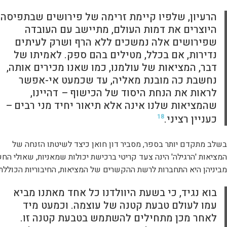
הרעיון, שלפיו קיימת זרימה של פירושים שבתפיסה
היוצרים את דמות העולם, מתיישב עם העובדה
שפירושים אלה נמשכים ללא הרף ושרק לעיתים
נדירות, אם בכלל, מטילים בהם ספק. לאמיתו של
דבר, המציאות של עולמנו, כמו שאנו מכירים אותה,
נחשבת כה מובנת מאליה, עד שכמעט אי-אפשר
לראות את הנחת היסוד של הכישוף
–
דהיינו,
שהמציאות שלנו אינה אלא תיאור יחיד מני רבים
–
כעניין רציני.
18
בשלב מתקדם יותר בספר, מסביר דון חואן כיצד לשיטתו הזנחה של
המציאות 'הרגילה' הינה צעד קריטי ברכישת יכולות שמאניות, שאולי הח
מביניהן היא התחברות לרשת ההקשרים של המציאות, החיבוריות הכוללת:
בוא נגיד, כי בשעת היוולדנו כל אחד מאתנו מביא
עמו לעולם טבעת קטנה של עוצמה. וכמעט מיד
לאחר מכן מתחילים להשתמש בטבעת קטנה זו.