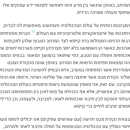
המרחב, באופן שיגשר בין מדע ורוח ויאפשר לתחומי ידע עמוקים אלו
שיתוף פעולה ותמיכה הדדית.
התבוננות רוחנית על עולם הטכנולוגיה והמחשוב מאפשרת לנו לבדוק
11
היתכנות של אינטראקציות אלטרנטיביות עם העולם.
חברות מסורתיות
רבות הדגימו התנהלות ברת קיימא לצד המרחב הטבעי שלהן לתקופות
ארוכות, כאשר הן השתמשו בלא יותר מצרכיהן וקיימו מערכות יחסים של
אכפתיות וחמלה עם הטבע, כפי שיתואר בהמשך המאמר. בבסיס ההתנה
הזו נמצאות תפיסות הרואות את המרחב באופן שונה מנקודת המבט
המודרנית אשר התפתחה במערב, והיא הבסיס לחשיבה המדעית והטכנולו
שלנו: נקודת מבט אשר אימצה גישה של שליטה ושינוי, ודחתה את הרוח
מקרבה. עם זאת, אני מאמין שהטמעת גישות מיסטיות בעולם הטכנולוגי
איננה רק אפשרית, אלא אף הכרחית על מנת לאזן בין התפתחותנו הטכני
הבלתי פוסקת לבין חיבור ואכפתיות לאחר, לסביבה, ולעצמנו, וכן כדי ליי
תנאים יציבים לחיים ברי קיימא.
בעזרת נקודת מבט חדשה (עם שורשים עתיקים) אנו יכולים לפתח מער
יחסי גומלין עם טכנולוגיה המבוססות על חמלה וחיבור לאחר ולמרחב,