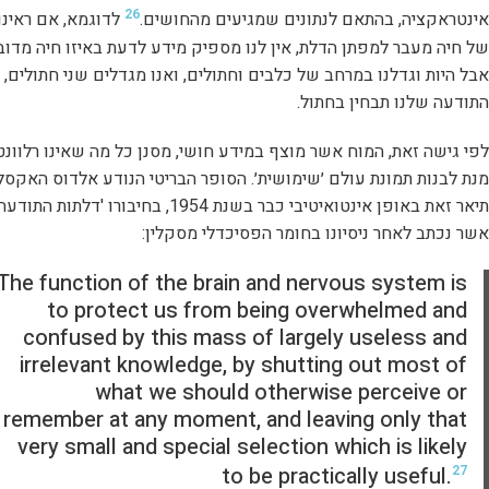
26
אינטראקציה, בהתאם לנתונים שמגיעים מהחושים.
לדוגמא, אם ראינו 
של חיה מעבר למפתן הדלת, אין לנו מספיק מידע לדעת באיזו חיה מדובר
אבל היות וגדלנו במרחב של כלבים וחתולים, ואנו מגדלים שני חתולים,
התודעה שלנו תבחין בחתול.
לפי גישה זאת, המוח אשר מוצף במידע חושי, מסנן כל מה שאינו רלוונט
מנת לבנות תמונת עולם ׳שימושית׳. הסופר הבריטי הנודע אלדוס האקסל
תיאר זאת באופן אינטואיטיבי כבר בשנת 1954, בחיבורו 'דלתות התודע
אשר נכתב לאחר ניסיונו בחומר הפסיכדלי מסקלין:
The function of the brain and nervous system is
to protect us from being overwhelmed and
confused by this mass of largely useless and
irrelevant knowledge, by shutting out most of
what we should otherwise perceive or
remember at any moment, and leaving only that
very small and special selection which is likely
to be practically useful.
27