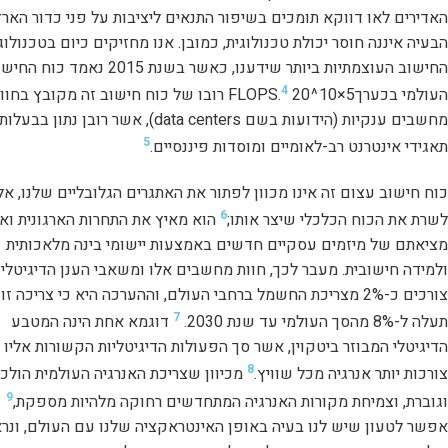
האדירים לאו דווקא תומכים בשיפור התנאים ליציבות על פני כדור הארץ
הבעיה איננה חוסר יכולת טכנולוגית, כמובן. אנו מחזיקים כיום בטכנולוגי
החישוב העוצמתיות ביותר שידענו, כאשר בשנת 2015 נאמד כוח 
4
העולמי בכערך5×10^20 FLOPS.
רובו של כוח חישוב זה מקובץ בחוו
מחשבים ענקיות (הידועות בשם data centers), אשר רובן נתון בבעלות
5
תאגידי אינטרנט רב-לאומיים ומוסדות פיננסיים.
כוח חישוב עצום זה אינו מכוון לפתור את האתגרים הגלובליים שלנו, אל
6
לשרת את הכוח הכלכלי שיצר אותו;
הוא מאיץ את התחרות הארגונית וא
מציאתם של מיזמים עסקיים חדשים באמצעות יישומי בינה מלאכותית
ולמידה חישובית. מעבר לכך, חוות מחשבים אלו ומשאבי הענן הדיגיטלי
צורכים כ-2% מצריכת החשמל ברחבי העולם, וההערכה היא כי צריכה זו
7
תעלה ל-8% מהסך העולמי עד שנת 2030.
דוגמא אחת הינה המטבע
הדיגיטלי המבוזר ביטקוין, אשר סך הפעולות הדיגיטליות הקשורות אליו
8
צורכות יותר אנרגיה מכל שוויץ.
מכיוון שצריכת האנרגיה העולמית הולכ
9
וגוברת, וצמיחת מקורות האנרגיה המתחדשים רחוקה מלהיות מספקת,
אפשר לטעון שיש לנו בעיה באופן האינטראקציה שלנו עם העולם, ונר