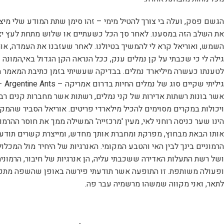
הגשם פסק, ועלה בי צורך להטיל מימי – זהו סימן שתת המודע שלי מיצ
את השלב הזה במסענו. לאחר סך הכל כשעתיים או שלוש מתחת לעץ י
השמש, ואוריאל קרא לי להמשיך בטיולנו. לאחר שעזבנו את העמדה, אור
גילה לי כי שכבתי על קן נמלים ענק, ככל הנראה הקן הגדול באי,המונה
לטענתו כעשרה מיליארד נמלים. בבדיקה שעשיתי בזמן כתיבת המאמר ה
גיליתי שקיים סוג של נמלים החיות בדרום 
אשר בונות רשתות אדירות של קני נמלים, רשתות אשר מחברות קנים רב
ויכולות במקרים מסוימים להכיל מילארדי פריטים. אוריאל הסביר שהמק
הינו שער כניסה רוחני לאי, מעין 'מרכזייה' המשילה ממך את חוסר ההרמונ
אותו הבאת מבחוץ, מפרקת ומחברת אותך מחדש, ומייצרת קשרים תודעת
הרמוניים בינך לבין האי והטבע המקומי. האנרגיות של היחיד מול המכלול
ושל רשת התעלות האדירה ששכבתי עליה, הן אנרגיות של חיבור, הרמוניה
ופעולה משותפת. זו התופעה אשר תודעתי פירשה באופן שהשפה מת
לתאר, ואני מקווה שמשהו מרשמיה עבר פה.