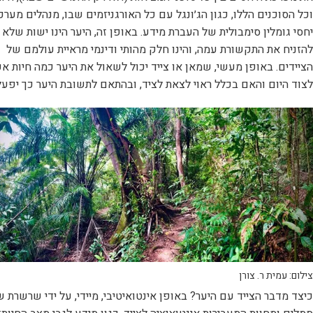
וכל הסוכנים הללו, כגון הג׳ונגל עם כל האורגניזמים שבו, מנהלים מערכ
יחסי גומלין סימבולית של העברת מידע. באופן זה, היער הינו ישות שלא נ
להזניח את התקשורת עמה, והינו חלק מהותי ודינמי מראיית עולמם של
הציידים. באופן מעשי, שמאן או צייד יכול לשאול את היער כמה חיות א
לצוד היום והאם בכלל ראוי לצאת לציד, ובהתאם לתשובת היער כך יפעל
צילום: עמית ר. צורן
כיצד מדבר הצייד עם היער? באופן אינטואיטיבי, מיידי, על ידי שרשרת 