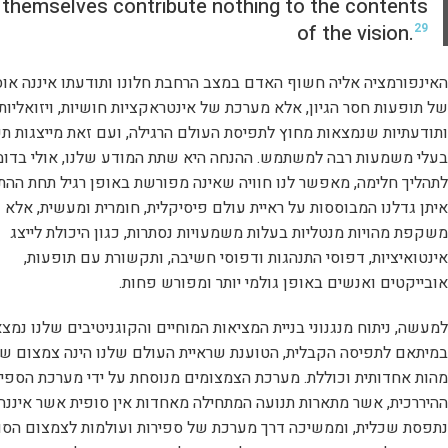
themselves contribute nothing to the contents
of the vision.
29
האינפורמציה אליה חשוף האדם במצב הרחבת חלונו ותודעתו איננה או
של תופעות חסר הגיון, אלא מערכת של אינטראקציות חושיות, ויזואליות
ותודעתיות שנמצאות מחוץ לתפיסת העולם הרגילה, ועם זאת מייצגות תכ
בעלי משמעות רבה למשתמש. ההנחה היא שתת המודע שלנו, אולי בדומ
לתהליך חלימה, מאפשר לנו חוויה שאינה מפורשת באופן רגיל תחת ההתנ
איתן גדלנו המבוססות על ראיית עולם פיסיקלית, חומרית ומעשית, אלא
משקפת מהויות מנטליות בעלות משמעויות נסתרות, כגון היכולת לייצג
אינטואיציות, דפוסי התנהגות ודפוסי חשיבה, ותקשורת עם תופעות,
אובייקטים ואנשים באופן גולמי יותר ומפורש פחות.
למעשה, ניתוח מנגנוני בניית המציאות המוחיים והקוגניטיבים שלנו נמצ
במיתאם לתפיסה הקבלית, הטוענת שראיית העולם שלנו הינה צמצום ש
מהות אחדותית וכוללת. מערכת הצמצומים מנוסחת על ידי מערכת הספיר
ההיררכית, אשר מתארות תנועה המתחילה מאחדות אין סופית אשר איננה
נתפסת שכלית, וממשיכה דרך מערכת של ספירות ועולמות לצמצום הסו