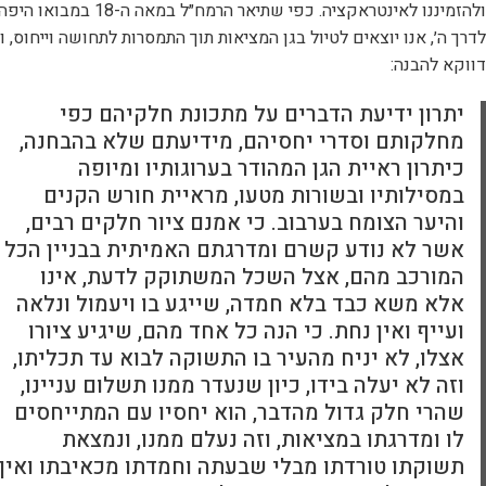
ולהזמיננו לאינטראקציה. כפי שתיאר הרמח״ל במאה ה-18 במבואו היפ
לדרך ה׳, אנו יוצאים לטיול בגן המציאות תוך התמסרות לתחושה וייחוס, ו
דווקא להבנה:
יתרון ידיעת הדברים על מתכונת חלקיהם כפי
מחלקותם וסדרי יחסיהם, מידיעתם שלא בהבחנה,
כיתרון ראיית הגן המהודר בערוגותיו ומיופה
במסילותיו ובשורות מטעו, מראיית חורש הקנים
והיער הצומח בערבוב. כי אמנם ציור חלקים רבים,
אשר לא נודע קשרם ומדרגתם האמיתית בבניין הכל
המורכב מהם, אצל השכל המשתוקק לדעת, אינו
אלא משא כבד בלא חמדה, שייגע בו ויעמול ונלאה
ועייף ואין נחת. כי הנה כל אחד מהם, שיגיע ציורו
אצלו, לא יניח מהעיר בו התשוקה לבוא עד תכליתו,
וזה לא יעלה בידו, כיון שנעדר ממנו תשלום עניינו,
שהרי חלק גדול מהדבר, הוא יחסיו עם המתייחסים
לו ומדרגתו במציאות, וזה נעלם ממנו, ונמצאת
תשוקתו טורדתו מבלי שבעתה וחמדתו מכאיבתו ואין