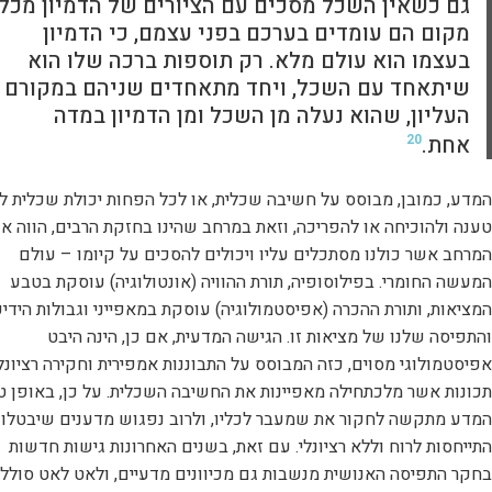
גם כשאין השכל מסכים עם הציורים של הדמיון מכל
מקום הם עומדים בערכם בפני עצמם, כי הדמיון
בעצמו הוא עולם מלא. רק תוספות ברכה שלו הוא
שיתאחד עם השכל, ויחד מתאחדים שניהם במקורם
העליון, שהוא נעלה מן השכל ומן הדמיון במדה
אחת.
20
המדע, כמובן, מבוסס על חשיבה שכלית, או לכל הפחות יכולת שכלית ל
טענה ולהוכיחה או להפריכה, וזאת במרחב שהינו בחזקת הרבים, הווה או
המרחב אשר כולנו מסתכלים עליו ויכולים להסכים על קיומו – עולם
המעשה החומרי. בפילוסופיה, תורת ההוויה (אונטולוגיה) עוסקת בטבע
המציאות, ותורת ההכרה (אפיסטמולוגיה) עוסקת במאפייני וגבולות הידי
והתפיסה שלנו של מציאות זו. הגישה המדעית, אם כן, הינה היבט
אפיסטמולוגי מסוים, כזה המבוסס על התבוננות אמפירית וחקירה רציונלי
תכונות אשר מלכתחילה מאפיינות את החשיבה השכלית. על כן, באופן ט
המדע מתקשה לחקור את שמעבר לכליו, ולרוב נפגוש מדענים שיבטלו 
התייחסות לרוח וללא רציונלי. עם זאת, בשנים האחרונות גישות חדשות
בחקר התפיסה האנושית מנשבות גם מכיוונים מדעיים, ולאט לאט סוללו