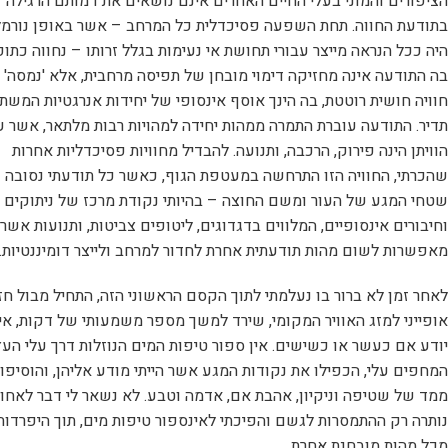
הציפורים והמוני בעלי החיים האחרים אינם נושאים את דמותם הרגילה
בתודעת החווה. תחת השפעה פסיכדלית כל המרחב – אשר באופן נורמל
היה ככל הנראה מייצר עבורי תחושת אי נעימות בגלל זרותו – נחווה כתו
בה התודעה אינה מחזיקה דימוי מובחן של תפיסה מרחבית, אלא 'נמסה' 
חוויה חושית רוטטת, בה הינך אוסף אינסופי של יחידות אנרגטיות המשתנ
תדיר. התודעה עוברת התמרה ממהות יחידה למהויות רבות מלתאר, אשר ע
הוויתן הינה פירוק, הרכבה, ותנועה. להבדיל מחוויות פסיכדליות אחרות
שהכרתי, החוויה הזו התרחשה במעטפת הגוף, כאשר כל תודעתי נסובה 
שטחי המגע של העור ומשם החוצה – בהיותי נקודת מרכז של ניתוקים
וחיבורים אינסופיים, המלווים בדגדוגים, ליטופים צביטות, ותנועות אשר
מאפשרות לשום מהות תודעתית אחרת לחדור למרחב ולייצר דומיננטיות.
לאחר זמן לא ברור בו נעלמתי לתוך הקסם הראשוני הזה, התחיל מבול חז
אופייני למזג האוויר המקומי, שירד למשך מספר משמעותי של דקות, אינ
יודע אם כעשר או כשישים. אין ספור טיפות המים הנוזלות דרך עלי העץ
המחפים עלי, הכפילו את נקודות המגע אשר הייתי מודע אליהן, והוסיפו
ממד של שטיפה וניקיון, אהבת אם, אדמה וטבע. לא נשאר לי דבר לאחוז 
נותרה רק ההתמסרות לגשם והפיכתי לאינספור טיפות מים, תוך היפרדות
מכל מהות מובחנת אחרת.