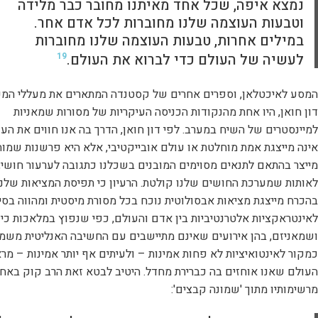
נמצא איפה, שכל אחד מאיתנו מחובר כבר מלידה
וטבעות העוצמה שלנו מחוברות לכל אדם אחר.
במילים אחרות, טבעות העוצמה שלנו מחוברות
לעשיה של העולם כדי לברוא את העולם.
19
המסע לאיכטלאן, וספרים אחרים של קסטנדה המתארים את מעללי המ
דון חואן, היו אחת מהנקודות הכניסה העיקריות של מסורות שמאניות
למיינסטרים של השיח במערב. לפי דון חואן, הדרך בה אנו חווים את הע
אינה מייצגת אמת מוחלטת או עולם אובייקטיבי, אלא היא פרשנות שמוח
מייצר בהתאם לתנאים מסוימים המובנים בשכלנו כתגובה לערעור חושי,
לאותות שמערכת החושים שלנו קולטת. הרעיון כי תפיסת המציאות שלנו
בהכרח מייצגת מציאות אבסולוטית נוכח בכל מסורת מיסטית ומהווה בסי
לאינטראקציות אלטרנטיביות בין אדם והעולם, כפי שנפוץ במלאכות כי
ושמאניזם, בהן אירועים שאינם מתיישבים עם החשיבה האנליטית משמ
כמקור לאינטואיציות לא פחות אמינות – ולעיתים אף יותר אמינות – מרא
העולם שאנו אוחזים בה כברירת מחדל. היטיב לבטא זאת הרב קוק באח
מרשימותיו מתוך 'שמונה קבצים':