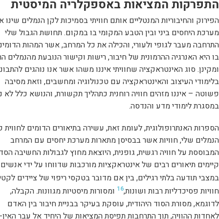
התפרקות המציאות באספקלריה המיסטית
הפירוק והחיבוריות המנטליים אותם חוויתי בסמיכות לקן הנמלים שינו א
מערכת היחסים ביני ובין הטבע המקומי בו במקום. תחושת הגבול שלי
התרחבה מעבר לגופי ולעורי, והכילה את כל המרחב, אשר המהות הדומינ
בו היא האנרגיה ההרמונית של חיבור, רישות וקישור הנובעת מהנמלים הר
ומקינן. סוג האינטראקציה שחוויתי איננו משהו אשר אנו נוהגים להתבונן
בלימודי העיצוב והאינטראקציה עם טכנולוגיה ומחשבים, וזאת מסיבה
פשוטה – איננו מזהים חוויה רוחנית כתהליך תקשורת, והנושא כלל לא נ
במסגרת לימודי מדע והנדסה.
הספרות האנתרופולוגית, לעומת זאת, עשירה בתיאורים הדומים לחווית ק
הנמלים שלי, חוויות אשר בבסיסן מתארות מערכת יחסים עם המרחב
המבוססת על חוויה רגשית, גופנית, היוצאת מחוץ לגבולות החשיבה הסדו
קיימים תיאורים רבים של אינטראקציות מורכבות שדווחו על ידי אנשים
במצבי תודעה בלתי רגילים, בין אם מדובר בטקסי ריפוי של ציידים לקטי
16
חוויות פסיכדליות רבות ושונות,
ומסורות מיסטיות מגוונות. הקבלה,
לדוגמא, מסורת הסוד היהודית, עוסקת בעיקר בבניית חיבור בין האדם
לאחדות ההוויה, תוך התרחבות תפיסת המציאות של היחיד אל עבר האין-