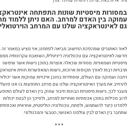
ציור: אלינה באזל, עריכה דיגיטלית: עמית ר. צורן
במסורות מיסטיות שונות התפתחה אינטראקצ
עמוקה בין האדם למרחב. האם ניתן ללמוד מה
גם לאינטראקציה שלנו עם המרחב הוירטואלי
,
לאור האתגרים שמהפכת החישוב מביאה לפתחנו, אני מציע במאמר זה 
חדשה לאינטראקציה עם טכנולוגיה דיגיטליתֿ, השואבת עקרונותיה ממסו
מיסטיות ושמאניות. מסורות שכאלה אוצרות בתוכן גישות אשר שימשו
תרבויות רבות לאורך תקופות ארוכות, גישות המאפשרות חווית אינטראק
רחבה ועמוקה עם העולם, ומסתירות בחובן איכויות עמוקות אשר יכולות
להרחיב את מערך האינטראקציה שלנו עם מרחב התופעות בו אנו פועלי
מעבר לכך, גישות מיסטיות הבונות חיבור עמוק בין האדם לעולם התופע
לרוב מכילות בתוכן אכפתיות ואחריות למרחב, ולפיכך הן לבטח יכולות
ללמדנו כיצד להשתמש, ולפתח, טכנולוגיה הוליסטית, אחראית ואכפתית,
שתחבר בין האדם לבין עולמנו האנושי, הטבעי והטכנולוגי.
* * *