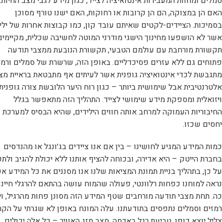
סמלים ומחוות המעבירות אינטואיציה לצייד, כגון מידע לגבי מצב החיות:
האם הן במצוקה, הם הן קרובות או רחוקות, האם ישנו טורף מסוכן
בסמיכות. הציידים-לקטים שאיתם עובד קון, כמו קבוצות אחרות של ילי
אשר לא הושפעו מחינוך הישגי מודרני המוטה לחשיבה שכלית, מקיימים
תקשורת מורחבת עם עולמם הטבעי, תקשורת הנובעת ממצבי תודעה
פתוחים גם ללא עזרים פסיכדליים. באופן הזה, שרשרת של סמלים ורמז
מתגבשת לכדי אינטואיציה גופנית אשר לעיתים אף מתבטאת בראיית מצ
אלטרנטיבית אבל שימושית ביותר – כגון רוח היער הלובשת צורה גופנית
ויזואלית ומספקת מידע שימושי לצייד. התהליך הזה מתאפשר בגלל
החיבוריות העמוקה למרחב אותה חווים הילידים, שהיא הבסיס למערכת
יחסים שכזו.
כמות המידע המגיע לחושינו – בין אם אנו ציידים בג׳ונגל או מהנדסים
בחברת הייטק – היא אדירה, ובכוחה להציף אותנו ללא יכולת להגיב ולת
על כן, בתהליך בניית תמונת המציאות שלנו אנו מסננים את כל המידע א
נראה למוחנו כפחות רלוונטי, פעולה שהמוח עושה בהתאם להרגלי חיינו
כה. תחת מצבי תודעה מורחבים שטף המידע הזה מסונן פחות מהרגיל, וי
רמזים וסמלים נתפסים בתודעתנו. עלה המונח באופן לא שגרתי על הקר
צליל יוצא דופן, טביעת רגל באדמה, מצב מזג האוויר – כל אלה יכולים