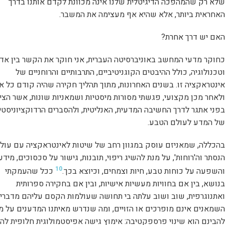
שלא רק שהמהפכה הדיגיטלית שלנו אינה מכוונת לקדם אותנו בדרך
האחראית ביותר, אלא שהיא אף מעצימה את המשבר.
האם יש דרך אחרת?
כחוקר מדעי המחשב באוניברסיטה העברית, אני חוקר את הקשר בין אד
וטכנולוגיה, כולל ההיבטים הקוגניטיביים, התרבותיים והרוחניים של
אינטראקציה זו. בשנים האחרונות, מתוך תהליך חקירה שהיה קודם כל א
ולאחר מכן מקצועי, פגשתי מסורות מיסטיות ושמאניות שונות, אשר הצי
בפני אתגר לדרך החשיבה המדעית, האנליטית, ולהסברים הרדוקציוניסטי
של המדע לעולם הטבע.
בהכללה, שמאניזם עוסק במגוון רחב של שיטות לאינטראקציה עם עול
הנסתר וה'רוחות', על מנת להשיג ריפוי, תובנות, גישור על סכסוכים, מידע
10
והשפעה על כוחות טבע, חיות וצמחים, וכיוצא בכך.
ככל שהעמקתי
בנושא, בין אם בחוויות מעשיות אישיות, ובין אם בחקירה ספרותית
ואתנוגרפית, שוב ושוב עלתה בי תחושה שעולמות הקסם עליהם מדברי
השמאנים אינם מופרכים או הזויים, ומה שנדרש מאיתנו המדענים על מ
להבינם הוא שינוי פרספקטיבה: אימוץ גישה אפיסטמולוגית חלופית לה