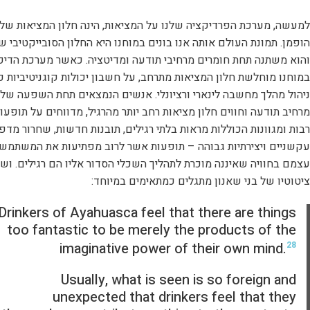
למעשה, מערכת הפרדיקציה שלנו על המציאות, הינה חלון המציאות של
הופמן. תמונת העולם אותה אנו בונים במוחנו היא החלון הסובייקטיבי של
והוא משתנה תחת חומרים מרחיבי תודעה ומדיטציה. כאשר מערכת הדיפ
במוחנו מוחלשת חלון המציאות מתרחב, על חשבון יכולות קוגניטיביות כג
ניהול מהלך מחשבה לינארי ורציונלי. אנשים הנמצאים תחת השפעה של
מרחיב תודעה וחווים חלון מציאות רחב יותר מהרגיל, מדווחים על תופעו
רבות ומגוונות הכוללות מראות בלתי רגילים, תובנות חדשות, שחרור מדפ
עקשניים ויצירתיות גבוהה – תופעות אשר לרוב מפתיעות את המשתמש
עצמם בחוויה שאיננה מוכרת לתהליך השכלי הסדור אליו הם רגילים. ושו
ציטוטיו של בני שאנון מתגלים כמתאימים במיוחד:
Drinkers of Ayahuasca feel that there are things
too fantastic to be merely the products of the
imaginative power of their own mind.
28
Usually, what is seen is so foreign and
unexpected that drinkers feel that they