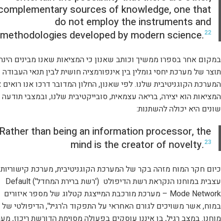
complementary sources of knowledge, one that
do not employ the instruments and
methodologies developed by modern science.
22
במקום אחר בספרו ממשיך וכותב שאנון כי המציאות שאנו מבינים הינה
תוצר של מערכת יחסי גומלין בין אינפורמציה חושית לבין תנאי העבודה 
המערכת הקוגניטיבית שלנו. לפי שאנון, החלון המדובר דרכו אנו רואים 
המציאות הוא יצירה, בריאה עצמאית, סובייקטיבית שלנו, ובמצבי תודעה
שונים היא יכולה להשתנות:
Rather than being an information processor, the
mind is the creator of novelty.
23
כיום חקר המוח מזהה בקר של המערכת הקוגניטיבית, מערכת קישוריות
עצבית במוחנו הנקראת רשת הדיפולט ('רשת ברירת המחדל') Default
Mode Network – מערכת מורכבת המייצגת קטלוג של מספר איזורים
במוח, אשר משויכים לגורם האחראי על התפקוד ה'רגיל', הדיפולטי של
מוחנו. במצב רגיל, בו איננו עוסקים בפעולה מסוימת הדורשת ריכוז, מע