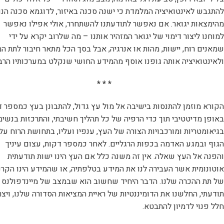
להתגבש לאינטואיציה המלמדת כי ישנה סכנה באיזור, לדוגמא סכנה הנ
מהימצאות יגואר. אם נאפשר לתודעתנו להשתחרר, אולי אפילו נאפשר
למוחנו ליצור דימוי של יגואר המזהיר אותנו – מה שלרוב יקרא על ידי
שמאנים רוח, יישות, מהות או אנרגיה, אבל בסך הכל מתאר חיבור לתת ה
ולאינטואיציה אותה גופנו אוסף מהמידע החושי שנקלט במערכותיו הרבו
* * *
הקורא מוזמן להתנסות בישיבה אל מול עץ גדול, להתבונן בעץ כמספר 
באופן מדיטטיבי תוך כדי הרפיה של כל תהליך חשיבתי, והתרכזות בנשימ
בגיאומטריות ומורכבויות הצורה של העץ, ענפיו ועליו, בתחושת הרוח על
הגוף ובמגע האדמה בכפות הרגליים. לאחר כמספר דקות, עצום עיניך
והפנה אל העץ שאלה. אין זה משנה כלל אם העץ הינו ישות תודעתית
אוטונומית אשר העבירה לנו את המידע בטלפתיה, או שהמידע הינו הקרנ
של תת ההכרה שלנו. הדבר היחיד שחשוב הוא שבמצב של מיינדפולנס
תודעתי, החלשנו את הדומיננטיות של ראיית המציאות הסדורה שלנו, ויצר
חלל פנוי לדמיון להתבטא.