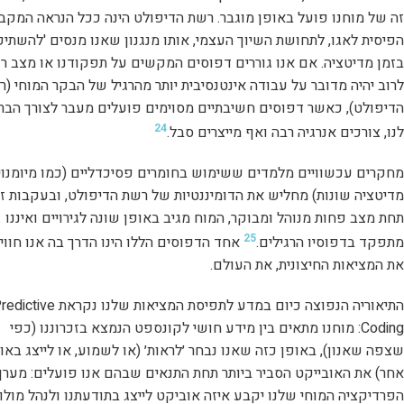
זה של מוחנו פועל באופן מוגבר. רשת הדיפולט הינה ככל הנראה המקב
הפיסית לאגו, לתחושת השיוך העצמי, אותו מנגנון שאנו מנסים 'להשתיק
בזמן מדיטציה. אם אנו גוררים דפוסים המקשים על תפקודנו או מצב רוח
לרוב יהיה מדובר על עבודה אינטנסיבית יותר מהרגיל של הבקר המוחי (
הדיפולט), כאשר דפוסים חשיבתיים מסוימים פועלים מעבר לצורך הבר
24
לנו, צורכים אנרגיה רבה ואף מייצרים סבל.
מחקרים עכשוויים מלמדים ששימוש בחומרים פסיכדליים (כמו מיומנוי
מדיטציה שונות) מחליש את הדומיננטיות של רשת הדיפולט, ובעקבות זא
תחת מצב פחות מנוהל ומבוקר, המוח מגיב באופן שונה לגירויים ואיננו
25
מתפקד בדפוסיו הרגילים.
אחד הדפוסים הללו הינו הדרך בה אנו חווי
את המציאות החיצונית, את העולם.
התיאוריה הנפוצה כיום במדע לתפיסת המציאות שלנו נקראת ive
Coding: מוחנו מתאים בין מידע חושי לקונספט הנמצא בזכרוננו (כפי
שצפה שאנון), באופן כזה שאנו נבחר ׳לראות׳ (או לשמוע, או לייצג באו
אחר) את האובייקט הסביר ביותר תחת התנאים שבהם אנו פועלים: מערך
הפרדיקציה המוחי שלנו יקבע איזה אוביקט לייצג בתודעתנו ולנהל מולו