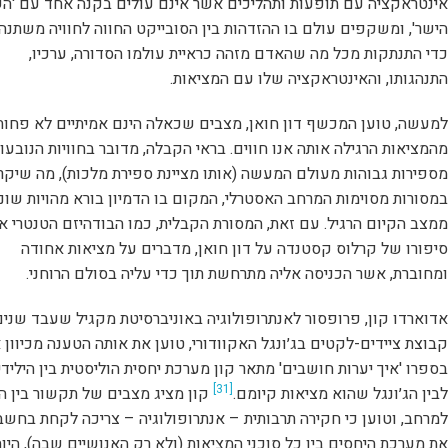
אינטראקציה עם תופעות ותהליכים אשר אינם עולים בקנה אחד עם 'ה
הישר', ומשקפים עולם בו ההזדהות בין הסובייקט החווה לחוויה משתנה,
כדי התנתקות מכל מה שהאדם מזהה כראיית עולמו הסדורה, ערכיו,
התנהגותו, והאינטראקציה שלו עם המציאות.
למעשה, טוען המכשף דון חואן, מצבים שכאלה הינם אמיתיים לא פחות
מהמציאות הרגילה אותה אנו חווים. בראי הקבלה, מדובר בחוויות הנובעו
מספירות גבוהות מעולם המעשה (אותו מציינת ספירת מלכות), מה שיקר
במסורות מסוימות המרחב האסטרלי, המקום בו הדמיון בורא מהויות שונ
ממצב הקיום הרגיל. עם זאת, המסורת הקבלית, כמו הבודהיזם הטנטרי או
סיפורו של קרלוס קסטנדה על דון חואן, מדברים על מציאות אחודה
ומחוברת, אשר הכניסה אליה מתרחשת תוך כדי עליה בסולם הרוחני.
אדוארדו קון, פרופסור לאנתרופולוגיה באוניברסיטת מקגיל שעבד שני
קבוצת ציידים-לקטים בג׳ונגל האקוודורי, טוען את אותה הטענה מכיוון 
בספרו 'איך יערות חושבים' מתאר קון מערכת יחסית הוליסטית בין היליד
[31]
לבין הג׳ונגל שהוא מציאות קיומם.
קון מציג מצבים של תקשור בין הי
למרחב, וטוען כי חקירה תרבותית – אנתרופולוגיה – צריכה לקחת בחשב
את מערכת היחסים בין כל סוכני המציאות (ולא רק האנושיים שבה), היות