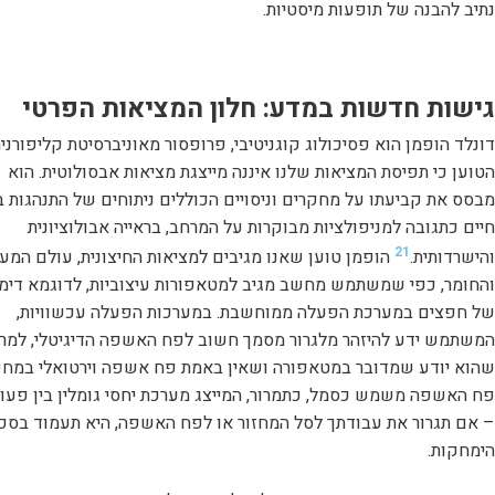
נתיב להבנה של תופעות מיסטיות.
גישות חדשות במדע: חלון המציאות הפרטי
דונלד הופמן הוא פסיכולוג קוגניטיבי, פרופסור מאוניברסיטת קליפורניה
הטוען כי תפיסת המציאות שלנו איננה מייצגת מציאות אבסולוטית. הוא
מבסס את קביעתו על מחקרים וניסויים הכוללים ניתוחים של התנהגות ב
חיים כתגובה למניפולציות מבוקרות על המרחב, בראייה אבולוציונית
21
והישרדותית.
הופמן טוען שאנו מגיבים למציאות החיצונית, עולם המ
והחומר, כפי שמשתמש מחשב מגיב למטאפורות עיצוביות, לדוגמא דימו
של חפצים במערכת הפעלה ממוחשבת. במערכות הפעלה עכשוויות,
המשתמש ידע להיזהר מלגרור מסמך חשוב לפח האשפה הדיגיטלי, למרו
שהוא יודע שמדובר במטאפורה ושאין באמת פח אשפה וירטואלי במחש
פח האשפה משמש כסמל, כתמרור, המייצג מערכת יחסי גומלין בין פעול
– אם תגרור את עבודתך לסל המחזור או לפח האשפה, היא תעמוד בסכ
הימחקות.