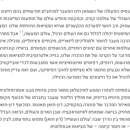
בסיס הפעולה של השמאן הינו המעבר למרחבים תודעתיים בהם הייצוג
השכלי של עולמנו קורס, ובמקומו מופיע עולם של תופעות המייצגות חי
עמוק ורב חושי למערכת ההקשרים שהיא המציאות החוויתית שלנו. המצ
17
המיסטית יכולה לכלול גם את העולם הרגיל, עולם המעשה,
אבל מתרח
הרבה מעבר לחומר ולתהליכים לינאריים, סיבתיים ורציונליים, ומכילה אינ
עולמות אחרים עם יצוגים רוחניים, מכושפים וקסומים. בראייה קוגניטיב
מדובר על הקרנה של תת ההכרה שלנו, בנייה אלטרנטיבית למציאות המו
מרגשות, דחפים, דפוסים ואינטואיציות אשר מתגבשות לכדי אובייקטים
שלא נובעים מחומר ולא מצייתים לחוקי הפיסיקה, ועם זאת עדיין מסוגל
להכיל את כל הייצוגים של התודעה הרגילה.
בפתיחה לספרו המסע לאיכטלאן מתאר ספק מזווית מבט אנתרופולוגית
ספק מזווית בדיונית, את תהליך הלימוד שעבר בחברתו של מכשף מקומי
מאיזור המדבר של סונורה במקסיקו, דון-חואן מאטוס. המכשף דון-חואן
מחזיק בגישה שמאנית לאינטראקציה שבן האדם והעולם, הרואה הבדל
מהותי בין הדרך שבה 'עולם העשייה' (דון חואן) נתפש בתודעתנו, לבין ק
– או חוסר קיומה – של מציאות אבסולוטית.