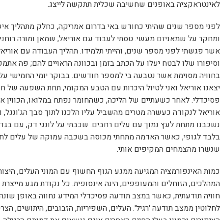
לאינטראקציה באופנים שחשיבה שכלית תתקשה לייצג.
לפני מספר שנים שהיתי כחודש באי בדרום אמריקה, כחלק מתהליך איש
ומחקר על שמאניזם מעשי. טסתי לעבוד עם אוריאל, שמאן ומורה רוחני
אשר פגשתי לפני מספר שנים, והייתי תלמידו. תהליך העבודה עם אוריאל
וסיפורו שלו לבטח יעלו על הכתב בזמן ובכוונה הראויים להם; פה אתמ
בחוויה מסוימת אשר נטבעה בי למספר חודשים. בבוקר יומי החמישי על 
יצאנו אוריאל ואני לטיול היכרות עם הטבע המקומי, תחת השפעה של חו
פסיכדלי. לאחר כשעתיים של הליכה, כשהחומר נפתח במלואו, הכווין או
אוריאל לנקודה כעשרה מטרים מהשביל עליו הלכנו לתוך סבך הג'ונגל, 
נשכבנו מתחת לעץ נמוך עם עלים רחבים. שכבתי על לונגי דק, עם בגד 
בלבד לגופי, כאשר האדמה מתחתי מכוסה בשכבה עמוקה של עלים לח
שנשרו מהצמחים המקיפים אותי.
כמות האינפורמציה המגיעה ממגע הגוף החשוף עם המוני העלים, היצור
המהלכים, הזוחלים והמעופפים, הינה אינסופית. כל נקודת מגע מייצרת
חוויה תודעתית, כאשר במצב תודעה פסיכדלי המידע נחווה באופן שונה
לחלוטין ממצב תודעה 'רגיל'. העלים, השפיריות, הזבובים, היתושים, הצרע