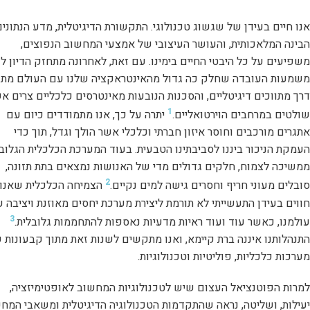
אנו חיים בעידן של שגשוג טכנולוגי. התקשורת הדיגיטלית, מדע הנתונים
הבינה המלאכותית, והעושר העיצובי של אמצעי המחשוב הנפוצים,
משפיעים על כל היבטי החיים בימינו. עם זאת, לאחרונה מתחזק הדיון לג
משמעות העובדה שחלק כה גדול מהאינטראקציה שלנו עם העולם מתנ
דרך מתווכים דיגיטליים, והסכנות הנובעות מאינטרסים כלכליים צרים א
1
שולטים במרחבים הוירטואליים.
יתרה על כך, אנו מתמודדים כיום עם
אתגרים מורכבים וחוסר איזון חברתי וכלכלי אשר הולך וגדל, תוך כדי
העמקת הניכור ביננו לסביבתינו הטבעית. בעוד המערכת הכלכלית הגלוב
ממשיכה לצמוח, חלקים גדולים מדי של האנושות נמצאים בתת תזונה,
2
סובלים מעוני חריף וחסרים גישה למים נקיים.
הצמיחה הכלכלית שאנו
חווים בעידן התעשייתי לא תורמת ליצירת מערכת יחסים מאוזנת ויציבה 
3
עולמנו, כאשר עוד ועוד ראיות מדעיות נאספות להתחממות גלובלית.
התנהלותנו איננה ברת קיימא, ואנו מתקשים לשנות זאת מתוך קבעונות 
מערכות כלכליות, פוליטיות וטכנולוגיות.
למרות הפוטנציאל העצום שיש לטכנולוגיות המחשוב לאופטימיזציה,
יעילות, ושליטה, נראה שהתקדמות הטכנולוגיה הדיגיטלית ומשאבי המח