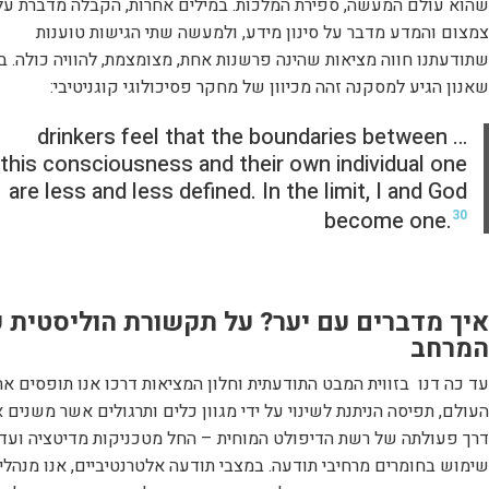
שהוא עולם המעשה, ספירת המלכות. במילים אחרות, הקבלה מדברת על
צמצום והמדע מדבר על סינון מידע, ולמעשה שתי הגישות טוענות
שתודעתנו חווה מציאות שהינה פרשנות אחת, מצומצמת, להוויה כולה. בנ
שאנון הגיע למסקנה זהה מכיוון של מחקר פסיכולוגי קוגניטיבי:
… drinkers feel that the boundaries between
this consciousness and their own individual one
are less and less defined. In the limit, I and God
become one.
30
איך מדברים עם יער? על תקשורת הוליסטית 
המרחב
עד כה דנו בזווית המבט התודעתית וחלון המציאות דרכו אנו תופסים את
העולם, תפיסה הניתנת לשינוי על ידי מגוון כלים ותרגולים אשר משנים 
דרך פעולתה של רשת הדיפולט המוחית – החל מטכניקות מדיטציה ועד
שימוש בחומרים מרחיבי תודעה. במצבי תודעה אלטרנטיביים, אנו מנהלי