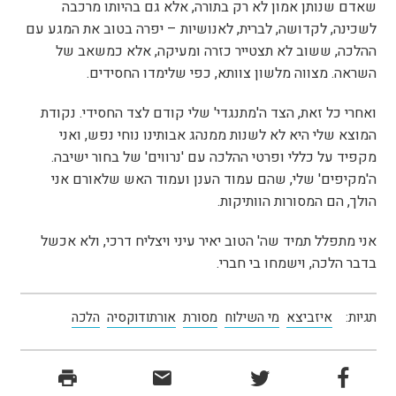
שאדם שנותן אמון לא רק בתורה, אלא גם בהיותו מרכבה
לשכינה, לקדושה, לברית, לאנושיות – יפרה בטוב את המגע עם
ההלכה, ששוב לא תצטייר כזרה ומעיקה, אלא כמשאב של
השראה. מצווה מלשון צוותא, כפי שלימדו החסידים.
ואחרי כל זאת, הצד ה'מתנגדי' שלי קודם לצד החסידי. נקודת
המוצא שלי היא לא לשנות ממנהג אבותינו נוחי נפש, ואני
מקפיד על כללי ופרטי ההלכה עם 'נרווים' של בחור ישיבה.
ה'מקיפים' שלי, שהם עמוד הענן ועמוד האש שלאורם אני
הולך, הם המסורות הוותיקות.
אני מתפלל תמיד שה' הטוב יאיר עיני ויצליח דרכי, ולא אכשל
בדבר הלכה, וישמחו בי חברי.
תגיות:
איזביצא
מי השילוח
מסורת
אורתודוקסיה
הלכה