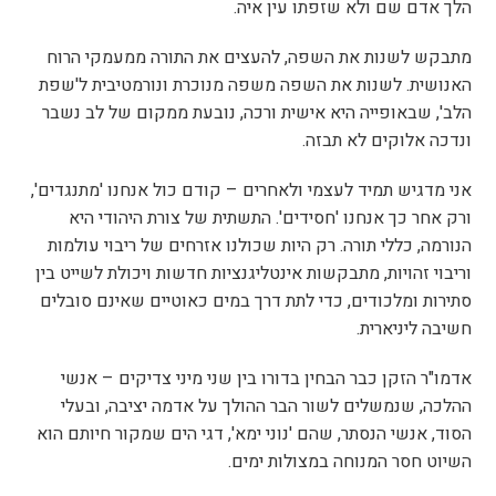
הלך אדם שם ולא שזפתו עין איה.
מתבקש לשנות את השפה, להעצים את התורה ממעמקי הרוח
האנושית. לשנות את השפה משפה מנוכרת ונורמטיבית ל'שפת
הלב', שבאופייה היא אישית ורכה, נובעת ממקום של לב נשבר
ונדכה אלוקים לא תבזה.
אני מדגיש תמיד לעצמי ולאחרים – קודם כול אנחנו 'מתנגדים',
ורק אחר כך אנחנו 'חסידים'. התשתית של צורת היהודי היא
הנורמה, כללי תורה. רק היות שכולנו אזרחים של ריבוי עולמות
וריבוי זהויות, מתבקשות אינטליגנציות חדשות ויכולת לשייט בין
סתירות ומלכודים, כדי לתת דרך במים כאוטיים שאינם סובלים
חשיבה ליניארית.
אדמו"ר הזקן כבר הבחין בדורו בין שני מיני צדיקים – אנשי
ההלכה, שנמשלים לשור הבר ההולך על אדמה יציבה, ובעלי
הסוד, אנשי הנסתר, שהם 'נוני ימא', דגי הים שמקור חיותם הוא
השיוט חסר המנוחה במצולות ימים.