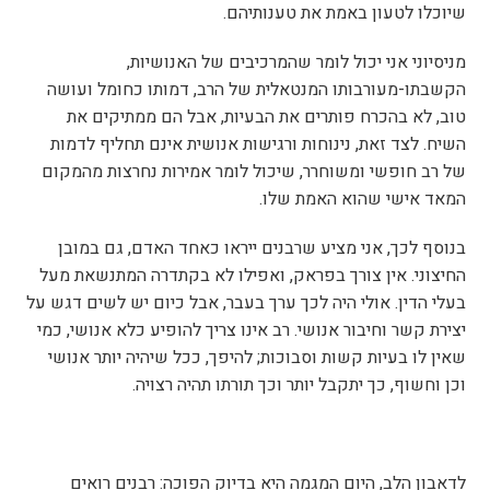
שיוכלו לטעון באמת את טענותיהם.
מניסיוני אני יכול לומר שהמרכיבים של האנושיות,
הקשבתו-מעורבותו המנטאלית של הרב, דמותו כחומל ועושה
טוב, לא בהכרח פותרים את הבעיות, אבל הם ממתיקים את
השיח. לצד זאת, נינוחות ורגישות אנושית אינם תחליף לדמות
של רב חופשי ומשוחרר, שיכול לומר אמירות נחרצות מהמקום
המאד אישי שהוא האמת שלו.
בנוסף לכך, אני מציע שרבנים ייראו כאחד האדם, גם במובן
החיצוני. אין צורך בפראק, ואפילו לא בקתדרה המתנשאת מעל
בעלי הדין. אולי היה לכך ערך בעבר, אבל כיום יש לשים דגש על
יצירת קשר וחיבור אנושי. רב אינו צריך להופיע כלא אנושי, כמי
שאין לו בעיות קשות וסבוכות; להיפך, ככל שיהיה יותר אנושי
וכן וחשוף, כך יתקבל יותר וכך תורתו תהיה רצויה.
לדאבון הלב, היום המגמה היא בדיוק הפוכה: רבנים רואים