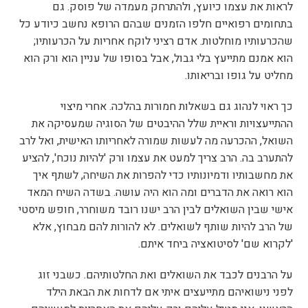
לראות את עצמו כיועץ, ולהתרחק מעמדה של פוסק. גם
בתחומים רפואיים חלפו הזמנים שבהם הרופא נחשב כיודע כל
שהכרעותיו מוחלטות. אדם רציני לוקח אחריות על הכרעותיו;
הוא אמנם מתייעץ בלי גבול, אבל בסופו של עניין הוא ורק הוא
מחליט על גופו ובריאותו.
כך ראוי לנהוג גם בשאלות חמורות בהלכה. אחרי מיצוי
ההתייעצויות וראיית שלל ההיבטים של הסוגיה שמעסיקה את
השואל, ההכרעה מה לעשות שמורה לאחריותו האישית, ואל לרב
להתערב בה. הרב צריך למעט את עצמו ורק 'להיות נוכח', להציע
את מחשבותיו ודמיונותיו כדי להפרות את השיחה, לשתף איך
הוא רואה את הדברים ומה הוא היה עושה. בשדה השיח המאד
אישי שבין השואלים לבין הרב ישנו רובד משוחרר, חופש מיסטי
של הרב להיות שותף לשואלים. לא להורות להם מבחוץ, אלא
'לקרוא שם' לסיטואציה ביחד איתם.
על הרבנים לכבד את השואלים ואת החלטותיהם. כשבני זוג
לפני נישואיהם מתייעצים איתי אם לדחות את הבאת הילד