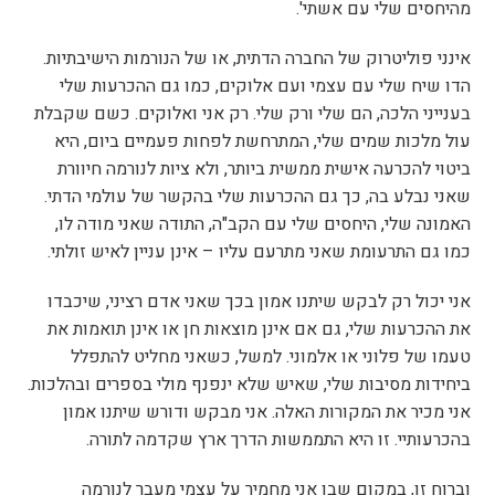
מהיחסים שלי עם אשתי'.
אינני פוליטרוק של החברה הדתית, או של הנורמות הישיבתיות.
הדו שיח שלי עם עצמי ועם אלוקים, כמו גם ההכרעות שלי
בענייני הלכה, הם שלי ורק שלי. רק אני ואלוקים. כשם שקבלת
עול מלכות שמים שלי, המתרחשת לפחות פעמיים ביום, היא
ביטוי להכרעה אישית ממשית ביותר, ולא ציות לנורמה חיוורת
שאני נבלע בה, כך גם ההכרעות שלי בהקשר של עולמי הדתי.
האמונה שלי, היחסים שלי עם הקב"ה, התודה שאני מודה לו,
כמו גם התרעומת שאני מתרעם עליו – אינן עניין לאיש זולתי.
אני יכול רק לבקש שיתנו אמון בכך שאני אדם רציני, שיכבדו
את ההכרעות שלי, גם אם אינן מוצאות חן או אינן תואמות את
טעמו של פלוני או אלמוני. למשל, כשאני מחליט להתפלל
ביחידות מסיבות שלי, שאיש שלא ינפנף מולי בספרים ובהלכות.
אני מכיר את המקורות האלה. אני מבקש ודורש שיתנו אמון
בהכרעותיי. זו היא התממשות הדרך ארץ שקדמה לתורה.
וברוח זו, במקום שבו אני מחמיר על עצמי מעבר לנורמה