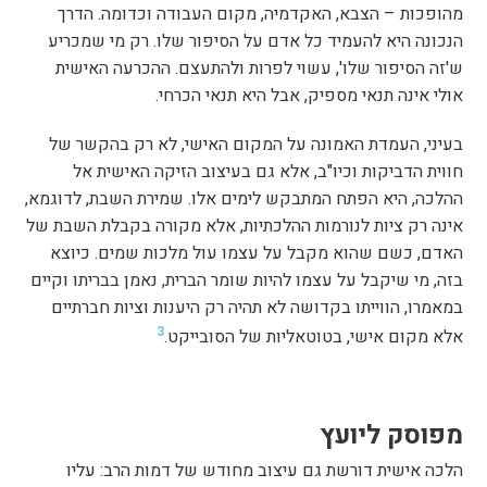
מהופכות – הצבא, האקדמיה, מקום העבודה וכדומה. הדרך
הנכונה היא להעמיד כל אדם על הסיפור שלו. רק מי שמכריע
ש'זה הסיפור שלו', עשוי לפרות ולהתעצם. ההכרעה האישית
אולי אינה תנאי מספיק, אבל היא תנאי הכרחי.
בעיני, העמדת האמונה על המקום האישי, לא רק בהקשר של
חווית הדביקות וכיו"ב, אלא גם בעיצוב הזיקה האישית אל
ההלכה, היא הפתח המתבקש לימים אלו. שמירת השבת, לדוגמא,
אינה רק ציות לנורמות ההלכתיות, אלא מקורה בקבלת השבת של
האדם, כשם שהוא מקבל על עצמו עול מלכות שמים. כיוצא
בזה, מי שיקבל על עצמו להיות שומר הברית, נאמן בבריתו וקיים
במאמרו, הווייתו בקדושה לא תהיה רק היענות וציות חברתיים
3
אלא מקום אישי, בטוטאליות של הסובייקט.
מפוסק ליועץ
הלכה אישית דורשת גם עיצוב מחודש של דמות הרב: עליו