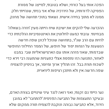
הפכה אותי בעל כורחי, ושלא בטובתי, למייצג של מסורת
הפסיקה לדורותיה, של היררכיה שלא אני בניתי, שנהייתי חלק
ממנה לא מתוך בחירה אישית. נשאתי בתוכי תחושה של מחנק.
ההכרעה שלי להקים את ישיבת שיח הייתה מעין 'חזרה בשאלה'
מבחינתי. עזבתי כמעט לחלוטין את האינטנסיביות ההלכתית כדי
להיות עם הרב שג"ר, בתחושה שנוכל לכונן שפה חדשה
הנשענת על הנחות יסוד של חופש, של הממד החילוני החופשי
שבדמותי, שאני מזהה אותו עם הארצישראליות שבי. במבט
לאחור, התנועה הזו נתפסת אצלי כתעניות שהתענה רבי זירא כדי
לשכוח תורת בבל. זהו תהליך ארוך ומיוסר, אך בניסיון להצמיח
שפה חדשה אין ולא תיתכן רציפות ליניארית.
נער הייתי גם זקנתי, ואני רואה לנגד עיני שינויים בצורת האדם,
ובעיקר התעצמות של התביעה הפנימית 'להתחבר' לא במובן
הירוד, אלא כתביעה גבוהה ונוקבת להצמיח תורה ממקום שלא