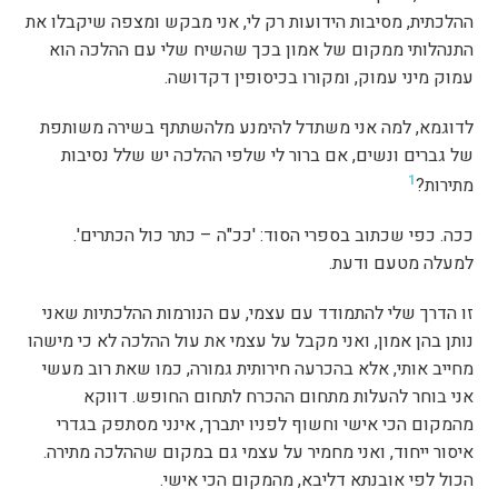
ההלכתית, מסיבות הידועות רק לי, אני מבקש ומצפה שיקבלו את
התנהלותי ממקום של אמון בכך שהשיח שלי עם ההלכה הוא
עמוק מיני עמוק, ומקורו בכיסופין דקדושה.
לדוגמא, למה אני משתדל להימנע מלהשתתף בשירה משותפת
של גברים ונשים, אם ברור לי שלפי ההלכה יש שלל נסיבות
1
מתירות?
ככה. כפי שכתוב בספרי הסוד: 'ככ"ה – כתר כול הכתרים'.
למעלה מטעם ודעת.
זו הדרך שלי להתמודד עם עצמי, עם הנורמות ההלכתיות שאני
נותן בהן אמון, ואני מקבל על עצמי את עול ההלכה לא כי מישהו
מחייב אותי, אלא בהכרעה חירותית גמורה, כמו שאת רוב מעשי
אני בוחר להעלות מתחום ההכרח לתחום החופש. דווקא
מהמקום הכי אישי וחשוף לפניו יתברך, אינני מסתפק בגדרי
איסור ייחוד, ואני מחמיר על עצמי גם במקום שההלכה מתירה.
הכול לפי אובנתא דליבא, מהמקום הכי אישי.