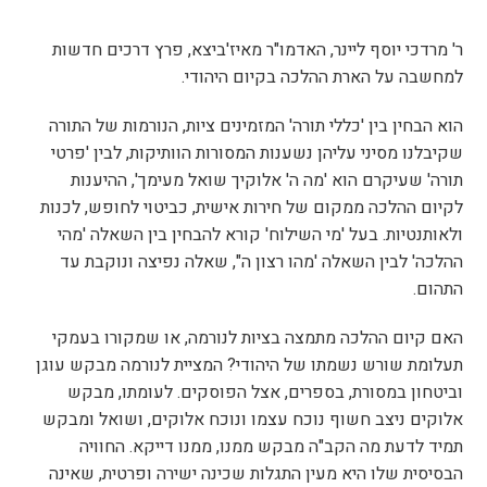
g
ר' מרדכי יוסף ליינר, האדמו"ר מאיז'ביצא, פרץ דרכים חדשות
למחשבה על הארת ההלכה בקיום היהודי.
הוא הבחין בין 'כללי תורה' המזמינים ציות, הנורמות של התורה
שקיבלנו מסיני עליהן נשענות המסורות הוותיקות, לבין 'פרטי
תורה' שעיקרם הוא 'מה ה' אלוקיך שואל מעימך', ההיענות
לקיום ההלכה ממקום של חירות אישית, כביטוי לחופש, לכנות
ולאותנטיות. בעל 'מי השילוח' קורא להבחין בין השאלה 'מהי
ההלכה' לבין השאלה 'מהו רצון ה", שאלה נפיצה ונוקבת עד
התהום.
האם קיום ההלכה מתמצה בציות לנורמה, או שמקורו בעמקי
תעלומת שורש נשמתו של היהודי? המציית לנורמה מבקש עוגן
וביטחון במסורת, בספרים, אצל הפוסקים. לעומתו, מבקש
אלוקים ניצב חשוף נוכח עצמו ונוכח אלוקים, ושואל ומבקש
תמיד לדעת מה הקב"ה מבקש ממנו, ממנו דייקא. החוויה
הבסיסית שלו היא מעין התגלות שכינה ישירה ופרטית, שאינה