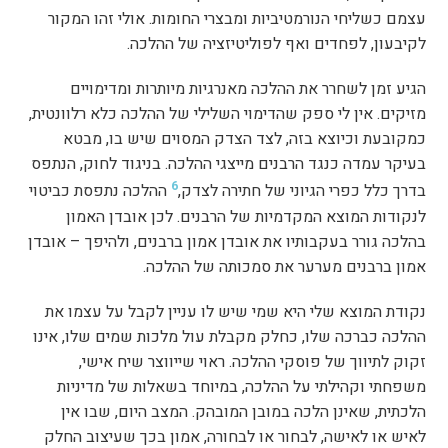
עצמם כשליחי הנורמטיביות ומבצרי החומות. אולי זהו המקור
לקיבעון, לפחדים ואף לפוליטיזציה של ההלכה.
הגיע זמן לשחרר את ההלכה מאנרגיות מיותרות ומדימויים
מזיקים. אין לי ספק שהדימוי השלילי של ההלכה כלא רלוונטית,
כמקובעת וכיוצא בזה, לצד הצדק המסוים שיש בו, מבטא
בעיקר עמדה כנגד הרבנים מייצגי ההלכה. בניגוד לחוק, הנתפס
6
בדרך כלל כפרי הגיוני של חתירה לצדק,
ההלכה נתפסת כביטוי
לנקודות המוצא המקדמיות של הרבנים. לכן אובדן האמון
בהלכה גורר בעקבותיו את אובדן אמון ברבנים, ולהיפך – אובדן
אמון ברבנים מערער את סמכותה של ההלכה.
נקודת המוצא שלי היא שמי שיש לו עניין לקבל על עצמו את
ההלכה כברכה שלו, כחלק מקבלת עול מלכות שמים שלו, אינו
זקוק לתיווך של פוסקי ההלכה. ראוי שייווצר שיח אישי,
משפחתי וקהילתי על ההלכה, במיוחד בשאלות של מדיניות
הלכתית, שאינן הלכה במובן המובהק. המצב היום, שבו אין
לאיש או לאישה, לבחור או לבחורה, אמון בכך שעיצוב החלק