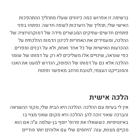
ברשימה זו אפרוש כמה כיוונים שעלו מתהליך ההתהפכות
האישי שלי, תהליך של היערכות לשפה חדשה. נפתחו בפני
פתחים חדשים-עתיקים המבשרים מידה של דמוקרטיזציה של
ההלכה, ומעמידים את האחריות לכינון הדמות ההלכתית על
ההכרעות האישיות של כל אחד ואחת, ולא על רבנים וספרים.
כפי שנראה, שינויים אלו משליכים לא רק על דמותו של שומר
ההלכה אלא גם על דמותו של הפוסק, הנדרש למעט את האגו
והסובייקט העצמי, לטובת מרחב מאפשר ופתוח.
הלכה אישית
אין לי בעיות עם ההלכה. ההלכה היא הבית שלי, מקור ההשראה
והברכה שאני זוכה להן. ההלכה היא מקום שאני מצוי בו
באינטימיות. כששאלו את פרופ' יוסף בן-שלמה ע"ה אם הוא
מקיים מצוות, ענה: 'היחסים שלי עם אלוהים יותר סודיים