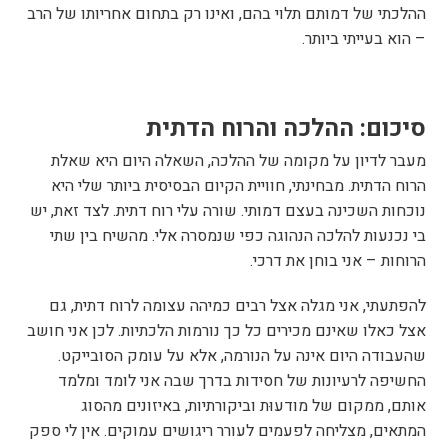
ההלכתי של דמותם תלוי בהם, ואינו רק בתחום אחריותו של הרב
– הוא בעייתי ביותר.
סיכום: ההלכה והרוח הדתית
מעבר לדיון על מקומה של ההלכה, השאלה היום היא שאלת
הרוח הדתית. מבחינתי, חוויית הקיום הבסיסית ביותר שלי היא
נוכחות השכינה בעצם דמותי. שורה עלי רוח דתית. לצד זאת, יש
בי נכנעות להלכה הנהוגה כפי שנמסרה אלי. מהשיח בין שתי
הרוחות – אני בוחן את דרכי.
להפתעתי, אני מגלה אצל רבים כמיהה עצומה לרוח דתית, גם
אצל כאלו שאינם מכירים כל כך נורמות הלכתיות. לכן אני חושב
שהעבודה היום אינה על הנורמה, אלא על עומק הסובייקט.
החשיפה לרעיונות של חסידות בדרך שבה אני לומד ומלמד
אותם, ממקום של מודעוּת וביקורתיות, באיזונים מהסוג
המתאים, מצליחה לפעמים לעורר ריגושים עמוקים. אין לי ספק