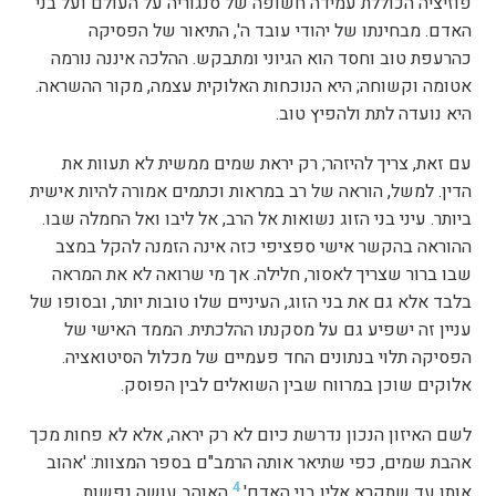
פוזיציה הכוללת עמידה חשופה של סנגוריה על העולם ועל בני
האדם. מבחינתו של יהודי עובד ה', התיאור של הפסיקה
כהרעפת טוב וחסד הוא הגיוני ומתבקש. ההלכה איננה נורמה
אטומה וקשוחה; היא הנוכחות האלוקית עצמה, מקור ההשראה.
היא נועדה לתת ולהפיץ טוב.
עם זאת, צריך להיזהר; רק יראת שמים ממשית לא תעוות את
הדין. למשל, הוראה של רב במראות וכתמים אמורה להיות אישית
ביותר. עיני בני הזוג נשואות אל הרב, אל ליבו ואל החמלה שבו.
ההוראה בהקשר אישי ספציפי כזה אינה הזמנה להקל במצב
שבו ברור שצריך לאסור, חלילה. אך מי שרואה לא את המראה
בלבד אלא גם את בני הזוג, העיניים שלו טובות יותר, ובסופו של
עניין זה ישפיע גם על מסקנתו ההלכתית. הממד האישי של
הפסיקה תלוי בנתונים החד פעמיים של מכלול הסיטואציה.
אלוקים שוכן במרווח שבין השואלים לבין הפוסק.
לשם האיזון הנכון נדרשת כיום לא רק יראה, אלא לא פחות מכך
אהבת שמים, כפי שתיאר אותה הרמב"ם בספר המצוות: 'אהוב
4
אותו עד שתקרא אליו בני האדם'.
האוהב עושה נפשות