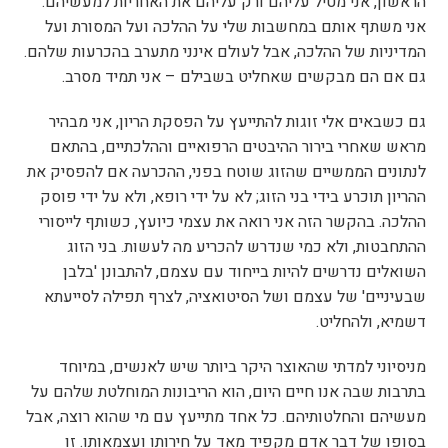
הראשון, אני מטיל עליהם ורק עליהם את האחריות למעשיהם.
אני משתף אותם במחשבות שלי על ההלכה ועל המסורת ועל
המדיניות של ההלכה, אבל לעולם אינני מתערב בהכרעות שלהם.
גם אם הם מבקשים שאחליט בשבילם – אני תמיד מסרב.
גם כשבאים אלי זוגות להתייעץ על הפסקת הריון, אני מבהיר
מראש שאחרי בירור ההיבטים הרפואיים וההלכתיים, בהתאם
לנתונים הממשיים שהזוג שוטח בפני, ההכרעה אם להפסיק את
ההריון תוכרע בידי בני הזוג; לא על ידי רופא, ולא על ידי פוסק
ההלכה. בהקשר הזה אני רואה את עצמי כיועץ, כשותף לייסורי
ההתחבטות, ולא כמי שנדרש להכריע מה לעשות. בני הזוג
השואלים נדרשים להיות בייחוד עם עצמם, להתבונן 'בלבן
שבעיניים' של עצמם ושל הסיטואציה, לצרף תפילה לסייעתא
דשמיא, ולהחליט.
מניסיוני למדתי שהאוצר היקר ביותר שיש לאנשים, במיוחד
בתרבות שבה אנו חיים היום, הוא הריבונות המוחלטת שלהם על
מעשיהם והחלטותיהם. כל אחד מתייעץ עם מי שהוא רוצה, אבל
בסופו של דבר אדם מקפיד מאד על חירותו ועצמאותו. זו