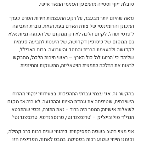
סובלת זיוף וסטייה מהמצפן הפנימי המאד אישי.
נראה שהיום יותר מבעבר, על רקע התעצמות חירות הפרט כערך
המכונן והדומיננטי של צורת האדם בעת הזאת, גוברת התביעה
ל'פרטי תורה', לקיום הלכה לא רק ממקום של הכנעה וציות אלא
גם ממקום של כיסופין דקדושה, של היענות לתביעה פנימית
לקדושה ולהעצמת הברית והחסד והשבועה. ברוח האריז"ל,
שלימד כי 'הריעו לה' כול הארץ – ראשי תיבות הלכה', מתבקש
לראות את ההלכה כתמצית הויטאליות, התשוקות והחיוניות.
בהקשר זה, אני עצמי עברתי התהפכות. בצעירותי ינקתי מהרוח
הישיבתית, שטיפחה את עמדת הציות וההכנעה. לא היה אז מקום
לשאלות אישיות; המסר היה ברור – זאת התורה, וכפי שהתבטא
הגרי"ד סולובייצ'יק – 'טרנסצנדנטי, טרנסצנדנטי, טרנסצנדנטי'.
אני מצוי היטב בשפה הפסיקתית. כיהנתי שנים רבות כרב קהילה,
ובזמנו הייתי שקוע רבות בפסיקה. במבט לאחור, הפוזיציה הזו