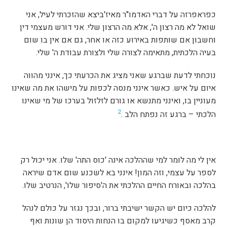
כפראפרזה על דברי האדמו"ר מאיז'ביצא שהזכרתי לעיל, אני
שואל לא מה רצון ה', אלא מה הרצון שלי. אני דורש מעצמי דין
וחשבון אם שותפות באירוע כזה או אחר, גם אם אין בו שום
בעיה הלכתית, מתאימה לצורה שלי ולצורת עבודת ה' שלי.
נוכחתי לדעת שברגע שאני מציג את הכרעתי כך, אינני מהווה
איום על איש. כאשר אינני מנסה לכפות על מישהו את מה שאינו
מעוניין בו, ואינני מתנשא או גורם לזלזול בערכו של מי שאינו
2
הלכתי – ברגע זה נפתח הלב .
אין לי מה לומר למי שההלכה אינה 'כוס התה' שלו. אני יכול רק
לספר על עצמי, וזה המון! אינני בא לשכנע שום אדם שיראה
בהלכה ובאורח החיים ההלכתי את ה'סיפור שלו', הנרטיב שלו.
להלכה כיום יש הקשר ישיבתי ברור, ובכך נגזר על כולם לנהל
קרב מאסף כשיגיעו למקום בו הנחות היסוד הן שונות ואף