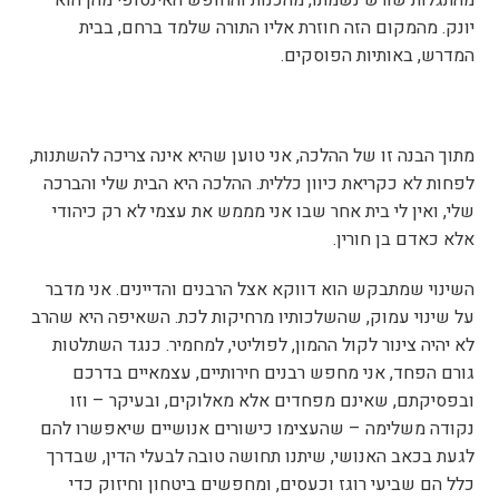
מהתגלות שורש נשמתו, מהכנות והחופש האינסופי מהן הוא
יונק. מהמקום הזה חוזרת אליו התורה שלמד ברחם, בבית
המדרש, באותיות הפוסקים.
מתוך הבנה זו של ההלכה, אני טוען שהיא אינה צריכה להשתנות,
לפחות לא כקריאת כיוון כללית. ההלכה היא הבית שלי והברכה
שלי, ואין לי בית אחר שבו אני מממש את עצמי לא רק כיהודי
אלא כאדם בן חורין.
השינוי שמתבקש הוא דווקא אצל הרבנים והדיינים. אני מדבר
על שינוי עמוק, שהשלכותיו מרחיקות לכת. השאיפה היא שהרב
לא יהיה צינור לקול ההמון, לפוליטי, למחמיר. כנגד השתלטות
גורם הפחד, אני מחפש רבנים חירותיים, עצמאיים בדרכם
ובפסיקתם, שאינם מפחדים אלא מאלוקים, ובעיקר – וזו
נקודה משלימה – שהעצימו כישורים אנושיים שיאפשרו להם
לגעת בכאב האנושי, שיתנו תחושה טובה לבעלי הדין, שבדרך
כלל הם שביעי רוגז וכעסים, ומחפשים ביטחון וחיזוק כדי