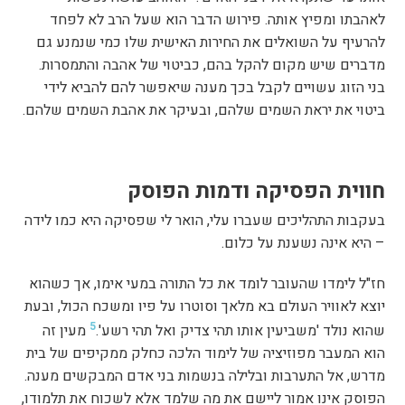
לאהבתו ומפיץ אותה. פירוש הדבר הוא שעל הרב לא לפחד
להרעיף על השואלים את החירות האישית שלו כמי שנמנע גם
מדברים שיש מקום להקל בהם, כביטוי של אהבה והתמסרות.
בני הזוג עשויים לקבל בכך מענה שיאפשר להם להביא לידי
ביטוי את יראת השמים שלהם, ובעיקר את אהבת השמים שלהם.
חווית הפסיקה ודמות הפוסק
בעקבות התהליכים שעברו עלי, הואר לי שפסיקה היא כמו לידה
– היא אינה נשענת על כלום.
חז"ל לימדו שהעובר לומד את כל התורה במעי אימו, אך כשהוא
יוצא לאוויר העולם בא מלאך וסוטרו על פיו ומשכח הכול, ובעת
5
שהוא נולד 'משביעין אותו תהי צדיק ואל תהי רשע'.
מעין זה
הוא המעבר מפוזיציה של לימוד הלכה כחלק ממקיפים של בית
מדרש, אל התערבות ובלילה בנשמות בני אדם המבקשים מענה.
הפוסק אינו אמור ליישם את מה שלמד אלא לשכוח את תלמודו,