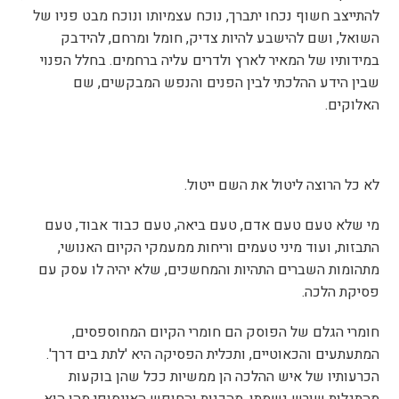
להתייצב חשוף נכחו יתברך, נוכח עצמיותו ונוכח מבט פניו של
השואל, ושם להישבע להיות צדיק, חומל ומרחם, להידבק
במידותיו של המאיר לארץ ולדרים עליה ברחמים. בחלל הפנוי
שבין הידע ההלכתי לבין הפנים והנפש המבקשים, שם
האלוקים.
לא כל הרוצה ליטול את השם ייטול.
מי שלא טעם טעם אדם, טעם ביאה, טעם כבוד אבוד, טעם
התבזות, ועוד מיני טעמים וריחות ממעמקי הקיום האנושי,
מתהומות השברים התהיות והמחשכים, שלא יהיה לו עסק עם
פסיקת הלכה.
חומרי הגלם של הפוסק הם חומרי הקיום המחוספסים,
המתעתעים והכאוטיים, ותכלית הפסיקה היא 'לתת בים דרך'.
הכרעותיו של איש ההלכה הן ממשיות ככל שהן בוקעות