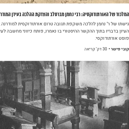
המלכוד של האורתודוקסיה: רבי נחמן מברסלב והצדקת ההלכה בעידן המודרנ
גישתו של ר' נחמן להלכה משקפת תגובה טרום אורתודוקסית למודרנה.
העיון בדבריו בתוך ההקשר ההיסטורי בו נאמרו, פותח כיווני מחשבה לעי
פוסט אורתודוקסי.
קובי פישר •
30 דק' קריאה