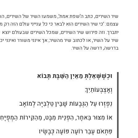
’
שיר השירים, כתב ה'שפת אמת', משמעו השיר של השירים, הש
עצמם: 'כי שיר השירים הוא לבאר כי כל ענייני עולם הזה רק 
יתברך. וזה פירוש שיר השירים, שמכל השירים שבעולם יוצא שי
שיר על השיר, או לכתוב שיר מהשיר; אך אינני משורר ואינני י
בדרשה, דרשה על השיר.
וּכְשֶׁשָּׁאַלְתְּ מֵאַיִן הַשַּׁבָּת תָּבוֹא
וְאֶצְבְּעוֹתַיִךְ
נִפְזְרוּ עַל הַגְּבָעוֹת שֶׁבֵּין טַלְבִּיָּה לְמוֹאָב
אוֹ מִצּוּר בַּאחֶר, הִפְנֵית מַבָּט, מֵהַקִּירוֹת הַמְפֻיָּח
פִּתְאֹם עָבַר רוֹעֶה פּוֹעֶה כְּבָשָׂיו