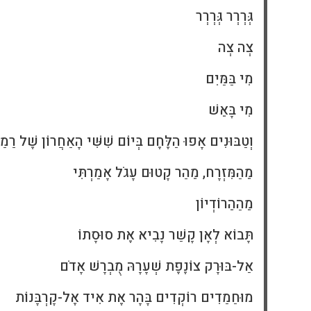
גְּרְרְר גְּרְרְר
צְה צְה
מִי בַּמַּיִם
מִי בָּאֵשׁ
וְטַבּוּנִים אָפוּ הַלֶּחֶם בְּיוֹם שִׁשִּׁי הָאַחֲרוֹן שֶׁל רַמ
מֵהַמִּזְרָח, מֵהַר קָטוּם עָגֹל אָמַרְתִּי
מֵהַהֵרוֹדְיוֹן
תָּבוֹא לְאָן קָשַׁר נָבִיא אֶת סוּסָתוֹ
אַל-בּוּרָק צוֹנֶפֶת שְׁעָרָהּ מֻבְרָשׁ אָדֹם
מוּחַמַדִים רוֹקְדִים בָּהָר אֶת אִיד אֶל-קָרְבָּנוֹת