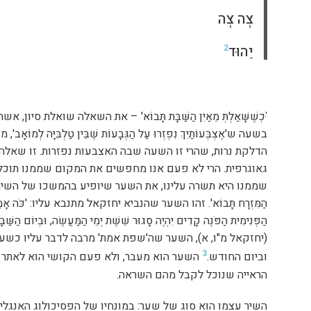
צְה צְה
יַהוּד
2
'ּכְשֶׁשָּׁאַלְתְּ מֵאַיִן הַשַּׁבָּת תָּבוֹא' – את השאלה שואלת סי
בשעה ש'אֶצְבְּעוֹתַיִךְ נִפְזְרוּ עַל הַגְּבָעוֹת שֶׁבֵּין טַלְבִּיָּה לְ
הדלקת נרות, שהרי זו השעה שבה האצבעות נפזרות. זו שאלה
גאוגרפית. הרי לא פעם אנו מחפשים את המקום שממנו תוכל
שממנו היא תשרה עלינו, את השער שיופיע בהמשכו של השיר, שע
הַמִּזְרָח תָּבוֹא'. זהו השער שהנביא יחזקאל מתנבא עליו: 'כֹּה אָמַ
הַפְּנִימִית הַפֹּנֶה קָדִים יִהְיֶה סָגוּר שֵׁשֶׁת יְמֵי הַמַּעֲשֶׂה, וּבְיוֹם הַשַּׁבָּת
(יחזקאל מ"ו, א), השער שה'שפת אמת' מרבה לדבר עליו כשע
3
וביום החודש.
השער הוא מעבר, ולא פעם הקושי הוא לאתר או
הראייה שנוכל לקבל מהם השראה.
השיר עצמו הוא סוג של שער: במונחיו של הפסיכולוג האנגלי ה