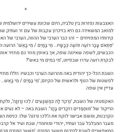
*
האצבעות נפזרות בין טלביה, היום שכונת עשירים ירושלמית
למואב המשאירה גם היא בזיכרון עקבות של עם זר ועתיק שחי כאן
קירותיו המפויחים – זהו כבר הערבי של ההווה, הערבי של האי
'פִּתְאֹם עָבַר רוֹעֶה פּוֹעֶה כְּבָשָׂיו… מִי בַּמַּיִם / מִי בָּאֵשׁ'
הכבשים, לשפה שאיננה שפה, אך באופן מוזר גם מחזיר אותנו
לבקרת רועה עדרו שבפיוט, 'מי במים מי באש'?
השבת הכל-כך יהודית באה מהרועה הערבי וכבשיו. הללו מחזיר
לפשטות של הנוף ולראשית של הקיום; 'מִי בַּמַּיִם / מִי בָּאֵשׁ… גְּרְ
עדיין אין שפה.
האקסטזה של השבת, 'נִרְקֹד לָהּ כִּמְשֻׁגָּעִים / לְכוּ נְרַנְּנָה'
הריקוד של 'מוּחַמַדִים רוֹקְדִים בָּהָר'. השבת באה – לא נעים
הקרבנות, ומשם אבישר לוקח את ה'לכו נרננה' שלו. כניסת ה
מעבר המבלבל עבר ועתיד, יהודי ומוחמדי, שבת ועיד אל קרבנו
המאפשרים לשבת להיכנס משער המזרח, 'מִשַּׁעַר הַמִּזְרָח תָּב