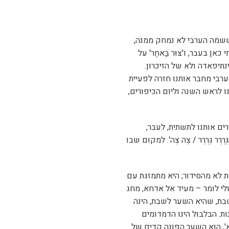
 ששמה הערבי לא נמחק ממנה,
 בעבר, ו'צּוּר בַּאחֶר' על
נתיפאדה ולא של הזיכרון.
. הרועה הערבי מחבר אותנו חזרה לפעיית
 לראש השנה וליום הכיפורים,
ים אותנו לתשתית, לעבר,
רְר גְּרְרְר / צְה צְה'. למקום שבו
, נלקחת לא מהסידור; היא מתמזגת עם
 אולי לומר – מעיד אל אדחא, מחג
שבת, שהיא השער לשבת, הינה
ת. הבלבול הינו הדמדומים
וֹא', הוא השער הפונה קדים של