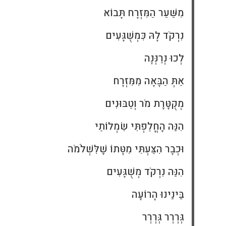
מִשַּׁעַר הַמִּזְרָח תָּבוֹא
נִרְקֹד לָהּ כִּמְשֻׁגָּעִים
לְכוּ נְרַנְּנָה
אַתְּ הַבָּאָה מִמִּזְרָח
מְקֻטֶּרֶת מֹר וְטַבּוּנִים
הִנֵּה הֶחֱלַפְתִּי שִׂמְלוֹתַי
וּכְבָר הִצַּעְתִּי מִטָּתוֹ שֶׁלִּשְׁלֹמֹה
הִנֵּה נִרְקֹד מְשֻׁגָּעִים
בֵּינֵינוּ הָרוֹעֶה
גְּרְרְר גְּרְרְר