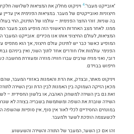
4
'אובייקט מעבר'.
ויניקוט מחלק את המציאות לשלושה חלקים: 
חיצוניות ואובייקטים של מעבר. במציאות הפנימית אין עדיין עול
בה שניוּת. זוהי החצר הפנימית – עולמו של התינוק, החי בע
ממנו. לאחר מצב האחדות הראשוני הזה מופיע מצב מעבר המול
המציאות, לעולם החיצוני אותו אנו מכירים. אובייקט המעבר הו
המופיע כאשר כבר יש לתינוק עולם חיצוני, אך הוא מתפיס על
הפנימי. עולמות אלו חודרים אחד לתוך השני, ואין ביניהם גבול
דובי, ואני מניח שרבים עברו חוויה מוזרה ומעוררת מחשבה כ
חיפוש בבוידם.
ויניקוט מאתר, ובצדק, את הדת והאמנות באזורי המעבר, שה
מכאן הזיקה העמוקה בין האמנות לבין הדת ובין השירה לתורה
זאת גם בין השירה למשחק האהבה, או בלשון החסידית – לשע
השירה שוברת את השפה ומשתמשת בשבריה בצורה לא שגרתית
במונחים החסידיים לכלי לאור אין סוף, אין סופיות שהשפה הר
לכשעצמה הופכת לשער ולמעבר.
זהו אם כן השער, המעבר של התורה והשירה והשעשוע.