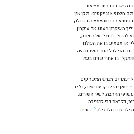
מציאות פנימית, מציאות
ם חיצוני אובייקטיבי, ולכן אין
ולם פנתיאיסטי שהאמא הינה חלק
יך מעיקרון העונג אל עיקרון
א למשל ה'דובי' של התינוק,
יו או מטמיע בו את העולם
 חד. הרי לכל אחד מאיתנו היה
שנתקלו בו אחרי שנים בעת
ם לדעתו גם מגרש המשחקים.
 – שאף היא נקראת שירה, ולצד
שועי האהבה, לשיר השירים.
, כל זאת כדי להופכה
5
גילה צרה מלהכילה.
השפה