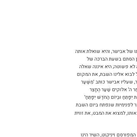
ון, אשתו של אבישר, והיא שואלת אותה
מוֹאָב', מן הסתם בשעת הברכה של
 לא פשוטה; היא איננה שאלה
 לבוא אלינו השבת, את המקום
ליו אבישר כותב 'מִשַּׁעַר
ר ה' אלוקים שַׁעַר הֶחָצֵר
 יִפָּתֵחַ וּבְיוֹם הַחֹדֶשׁ יִפָּתֵחַ'
ר לפנימיות שנפתח ביום השבת
תו, למצוא את המבט, את זווית
מפורסם ויניקוט, השיר הינו