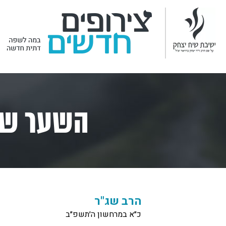
השער של
הרב שג"ר
כ״א במרחשון ה׳תשפ״ב