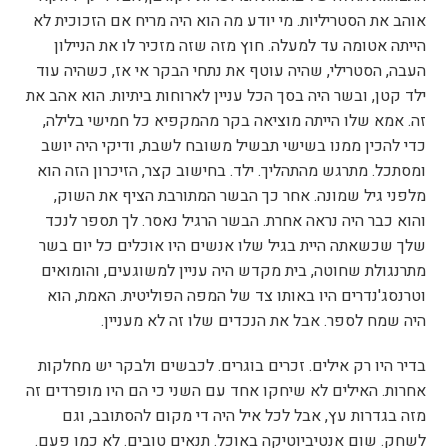
אוהב את הסטריליות. מי יודע מה הוא היה מריח אם הזכוכית לא
הייתה אטומה עד למעלה. חוץ מזה שזה מזכיר לו את הניילון
העבה, הסטרילי, שהיה עוטף את נתחי הבקר אי אז, כשהיה עוד
ילד קטן, ובשר היה בסך הכל עניין לארוחות ביתיות. הוא אהב את
זה. אמא שלו הייתה מוציאה בקר מהמקפיא כל חמישי בלילה,
כדי להכין ממנו בשישי תבשיל משובח לשבת, ודיקי היה יושב
ומסתכל. מתרגש מהתהליך. ילד. בחישוב קצר, הזיכרון הזה הוא
מלפני גיל שמונה. אחר כך הבשר המתורבת הציף את השוק,
והוא כבר היה נראה אחרת. הבשר הרגיל נאסר. לך תספר לנכד
שלך שכשאתה היית בגיל שלו אנשים היו אוכלים כל יום בשר
מתרנגולת שחוטה, בית מקדש היה עניין למשוגעים, והומואים
וטרנסג'נדרים היו באותו צד של המפה הפוליטית. האמת, הוא
היה שמח לספר. אבל את הנכדים שלו זה לא מעניין.
בדיר היו רק אילים. זכרים בוגרים. לכבשים ולבקר יש מחלקות
אחרות. האילים לא שיחקו אחד עם השני כי הם היו מופרדים זה
מזה בגדרות עץ, אבל לכל איל היה די מקום להסתובב, וגם
לשחק. שום אנטיביוטיקה באוכל. תנאים טובים. לא כמו פעם.