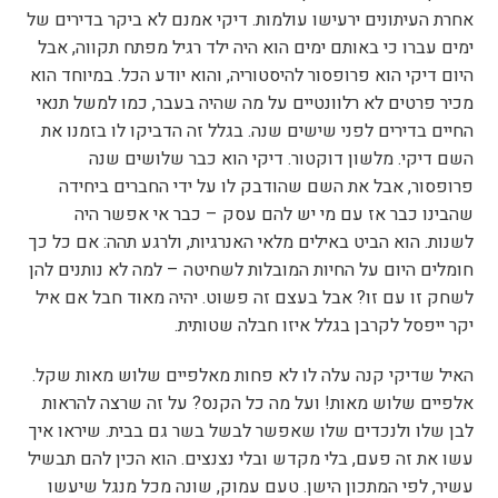
אחרת העיתונים ירעישו עולמות. דיקי אמנם לא ביקר בדירים של
ימים עברו כי באותם ימים הוא היה ילד רגיל מפתח תקווה, אבל
היום דיקי הוא פרופסור להיסטוריה, והוא יודע הכל. במיוחד הוא
מכיר פרטים לא רלוונטיים על מה שהיה בעבר, כמו למשל תנאי
החיים בדירים לפני שישים שנה. בגלל זה הדביקו לו בזמנו את
השם דיקי. מלשון דוקטור. דיקי הוא כבר שלושים שנה
פרופסור, אבל את השם שהודבק לו על ידי החברים ביחידה
שהבינו כבר אז עם מי יש להם עסק – כבר אי אפשר היה
לשנות. הוא הביט באילים מלאי האנרגיות, ולרגע תהה: אם כל כך
חומלים היום על החיות המובלות לשחיטה – למה לא נותנים להן
לשחק זו עם זו? אבל בעצם זה פשוט. יהיה מאוד חבל אם איל
יקר ייפסל לקרבן בגלל איזו חבלה שטותית.
האיל שדיקי קנה עלה לו לא פחות מאלפיים שלוש מאות שקל.
אלפיים שלוש מאות! ועל מה כל הקנס? על זה שרצה להראות
לבן שלו ולנכדים שלו שאפשר לבשל בשר גם בבית. שיראו איך
עשו את זה פעם, בלי מקדש ובלי נצנצים. הוא הכין להם תבשיל
עשיר, לפי המתכון הישן. טעם עמוק, שונה מכל מנגל שיעשו