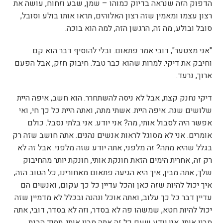
הדפוק הזה שנראה בדיוק כמוהו – שמן, שבע וזחוח, עושה את
רצון עצמו ומאמין שזה רצון האלוהים, תראו אותו בולע וסובל,
סובל ובולע, מה זה, הרגשן הזה, למה הוא בוכה.
"אני מצטער", דובי אמר פתאום. ובלי להוסיף דבר הוא קם
וחיבק את דיקי. למרות שהוא כבר טבל. חיבוק חזק, אבל הפעם
ארוך, נרעד.
דיקי נחנק קצת, אבל לא ניסה להשתחרר. הוא חשב, איפה היית
שלושים שנה. איפה היית. אשתי מתה, ואתה היית כל כך חי, ואי
אפשר היה לסבול אותי, מה? אני יודע. אני בלתי נסבל. כולם
אומרים. אני לא מסוגל לראות אנשים נהנים. אתה חושב שזה רק
בגלל שהיא מתה? זה מלפני, אתה יודע שזה מלפני. אבל זה לא
רק זה, אחרית הימים הזאת חונקת אותי, חונקת יותר מהחיבוק
שלך, אתה מבין, איך היא הגיעה פתאום מאחורינו, כל הטוב הזה,
איך יכול להיות שזה כאן והכל עדיין כל כך עקום, ואנשים הם
עדיין דבר כל כך עלוב, ואתה אוכל ונהנה ובכלל לא מדמיין שזה
יכול להיות חטא, שמשהו פה לא בסדר, וזה לא בסדר, דובי, אתה
מבין אותי, אני יודע שעם כל זה אתה מבין אותי, תמיד הבנת,