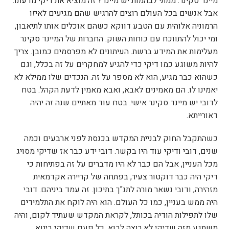
מיינד סקינר. ממתי לבהמות יש מיינד? זה מוציא את דיקי מדעתו.
אבל אנשים בכל העולם רוצים להרגיש שהם מגיעים לאיזו
הרמוניה אלוהית עם הטבע דווקא כשהם אוכלים אותו לתיאבון,
ומי יכול להתווכח עם כוחות השוק. החברות של המיינד סקינר
מעלימות את המידע ברשת. העיתונים לא מפרסמים כמובן. צריך
להיות משוגע כמו דיקי כדי להגיע למחקרים על זה בכלל, וגם
כשהוא כבר מגיע, הוא לא מספר על זה. הנכדים שלו ממילא לא
יאמינו לו. הם מאמינים לאבא, ואבא מאמין לדעת הקהל. בטח
לדובי יש מיינד סקינר אישי. בטח עוד מאתיים שנה זה יהיה
דאורייתא.
כשהתקבל החוק לבניית המקדש בכנסת לפני ארבעים וכמה
שנים, דובי ודיקי עוד היו בקשר. דובי ידע כבר אז שדיקי מסויג
מכל העניין, אבל הם כבר לא היו מדברים על זה בפתיחות כי
דיקי היה כבר דוקטור צעיר, בפתחה של קריירה אקדמאית
מזהירה, ודובי נשאר מורה לתנ"ך בתיכון. זה עמד ביניהם. דובי
היה ממש בעניין, כמו כל העולם. הוא היה לוקח את התלמידים
שלו לתפילות הודיה בכותל, לקראת המקדש שעתיד לקום, והיה
משתגע מזה שדיקי לא רוצה לבוא. כל פעם שדיקי ביטא