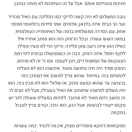
חגיגות מעניינות אותם. אבל על זה העיתונות לא מוחה כמובן.
גובה התשלום לא היה קשה לדיקי כמו ההליכה עם האיל מהדיר
ועד הר הבית. איזה בלגאן, אלוהים. אתר תיירות בינלאומי מספר
אחת, עם הסדרה ממשלתית ברמה של האימפריה העות'מנית
במאה השש עשרה. ובכל הדוחק הזה הוא סוחב אחריו איל
כאילו הוא איזה רועה צאן מלידה. ודיקי הרי לא מעיז אפילו
ללטף חתול. איזה דוחק. ככה זה כשממשלה נבחרת לפי רמת
הצעקנות של המתמודדים, רטן לעצמו. אם כי זה לא מהיום.
ההמון תמיד היה חיה טיפשה מאוד. איכשהו הוא לא מצליח
להתנחם בזה. במיוחד שהוא צריך למשוך את המסכן הזה
ברצועה עד שהוא כמעט נחנק. או שלא? הוא לא מבין בזה. הוא
היה משלם למישהו שיסחוב את האיל בשבילו, אבל לא נעים לו.
זה נחשב היום מאוד לא מחובר. לפחות במעלית שעולה להר יש
מקום ייעודי לבהמות. אבל רגע, הוא נזכר, קודם צריך לטבול
במקווה.
המקוואות דווקא מוסדרים מצוין, אין מה להגיד. כמה עשרות