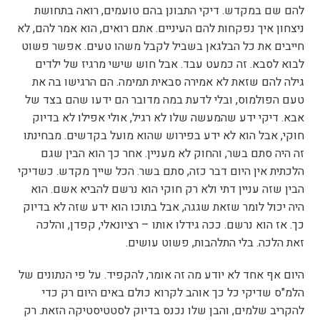
להם שם במקדש. דיקי התבונן בהם טועמים, רואה בתחושת
ניצחון איך נפקחות להם העיניים. אתם רואים, הוא אמר להם, לא
חייבים את כל הבלגאן בשביל לקבל משהו טעים. אפשר פשוט
לבוא לסבא. זה כמעט עבד. אבל חוש שישי מרגיז של ילדים
גילה להם שזאת לא אמירה סבאית תמימה. הם הרגישו בה את
טעם הפולמוס, ובלי לדעת במה מדובר הם ידעו שהם בצד של
אבא. דיקי ידע שהמעשה שלו לא רגיל, אולי אפילו לא בדיוק
חוקי, אבל הוא לא ידע בפירוש שהוא מועל בקדשים. מבחינתו
זה היה סתם בשר, והחוק לא מעניין. אחר כך הוא הבין שגם
הלכתית אין היום דבר כזה, סתם בשר. הכל שייך מקדש. כשדיקי
הבין שזה עניין דתי ולא רק חוקי הוא נרשם להביא אשם. הוא
היה יכול לומר שזאת שגגה, אבל בתוכו הוא ידע שזה לא בדיוק
כך. אז הוא נרשם. ככה גידלו אותו – רציונאלי, קפדן, והלכה
זאת הלכה. בלי התלהבות, פשוט עושים.
היום אף אחד לא יודע מה זה אומר, להקפיד. על פי הנתונים של
הלמ"ס שדיקי כל כך אוהב לקרוא כולם באים היום רק כדי
להקריב שלמים, והבן שלו נכנס בדיוק לסטטיסטיקה הזאת. רק