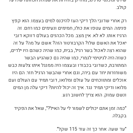
קולב.
רק אחרי שדובי הלך דיקי העז להיכנס למים בעצמו. הוא קפץ
פנימה. המים עטפו את כולו, חמימים ונעימים כמו רחם. זה
הרגיז אותו. לא לא. אין מצב. מכל הכהנים בעולם דווקא דובי
יאכל את האשם שלו? הקרבורטור הזה? אשם על מה? על זה
שהוא רצה לאכול בשר רגיל, בבית, כמו שהיה כשהם היו ילדים,
כשזה היה לגיטימי לגמרי, כמו שהיה גם כשהגיע הבשר
המתורבת, כשדובי בכבודו ובעצמו היה ממנגל איתו צלעות כבש
משוחזרות יחד עם בירה, וגם אחרי שהבשר הרגיל חזר. הם היו
אוכלים ומתווכחים על עולם ומלואו, דובי תמיד עם העולם ועם
מלואו ודיקי תמיד נגד. איך זה יכול להיות? דיקי עלה מן המים
ונשם עמוק. הוא צריך לחשוב רגע.
"כמה זמן אתם יכולים לשמור לי על האיל?", שאל את הפקיד
בקבלה.
"עד שעה. אחר כך זה עוד 115 שקל".