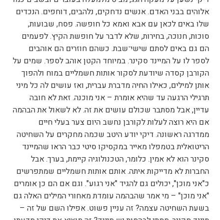
אלוהים בבני האדם. אנשים נדחקים, נלהבים, דוחפים. הנכדים
שלו באים לכאן עם אבא ואמא כל חופשה. פסח, שבועות,
סוכות, חנוכה, בחירות, שלא לדבר על חופשת הקיץ. לפעמים
הם גם באים לסתם שישי־שבת. כשהם חוזרים הם אוהבים
לספר לו על המיינד סקינר. במיוחד הקטן אוהב לספר. שמים על
הקורבן קסדה שיודעת לסקור אותות חשמליים במוח ולהפוך
אותן למילים, כאילו החיה מדברת עברית, ואז עושים לה כל מיני
תרגילי הרגעה עד שהיא אומרת – אני מוכנה. זאת לא חובה
עדיין, אבל מסתבר שכולם עושים את זה. לא לשאול את הבהמה
אם היא רוצה לעלות לקורבן נחשב היום צער בעלי חיים
ממדרגה ראשונה. דיקי יודע היטב שכמה מחקרים על השחיטה
הריטואלית בטמפלו מאייר במקסיקו סיטי כבר הראו שהמיינד
סקינר הוא לא אמין. כלומר, הטכנולוגיה קיימת, בערך. אבל
החברות לא מדייקות איתה. אותם אותות חשמליים שמתפרשים
כ"אני מוכן", יכולים גם להגיד "אני רגוע". וגם אם הם כן אומרים
"אני מוכן" – מי אמר שהבהמה עומדת מאחורי המילים האלה גם
בשעת השחיטה עצמה? זה עניין פשוט. אפילו השם של זה –