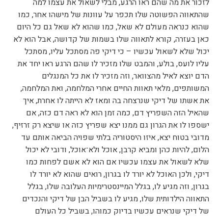
לזכור את מה שהם ראו הרגע, מבלי לשאול את עצמו למה
שהתאווה הפשוטה שלו תכפר על עוונות של מישהו אחר, כמו
שהוא כנראה מעולם לא שאל, כמו שהוא לא שאל גם כל היום
כאן בעזרה, קורא לתאווה שלו בשמות של קדושה, אבל הוא לא
יכול שלא לשאול עכשיו – כי דיקי פה מסתכל עליו, מסתכל
עליו לועס, בולע, והמבט שלו מזכיר לו שהם הרגע ראו יחד את
הדם יוצא לאיל מהצוואר, וזה מזכיר לו את כל המנגלים
המשותפים, מלאי תאוות החיים אחרי המלחמה, ואת המלחמה,
את אשתו של דיקי שנרצחה בה ומאז לא הייתה לו אחרת, איך
שהאיל הזה השפריץ דם, כמה זמן הוא לא ראה דם כזה, אם
ישספו לו את הגרון גם ממנו יצא שפריץ כזה או שיצא רק זרזיף,
מדובי בטוח יצא, איזו היסטוריה בלתי שפויה הביאה אותם עד
הלום, להיות כהן ומביא קרבן, אוכל ולא־אוכל, ודובי לא יכול
שלא לשאול את עצמו עכשיו אם הוא לא אשם לפחות כמו
דיקי, ולכן האוכל לא יורד לו בגרון, רואים שהוא לא יורד לו
בגרון, וזה מגיע לו, בגלל המיינסטרימיות העלובה שלו, בגלל
התאווה הילדותית שלו, מגיע לו בשביל הבן של דיקי והנכדים
של דיקי שנראים עכשיו בדיוק כמוהו, בשביל כל העולם