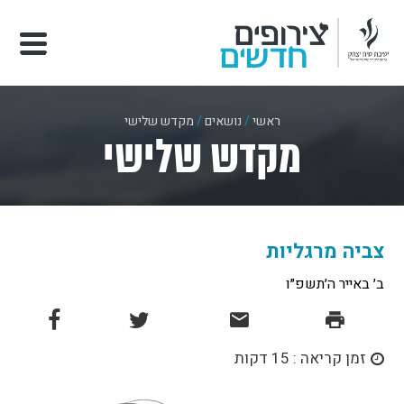
ראשי
/
נושאים
/
מקדש שלישי
מקדש שלישי
צביה מרגליות
ב׳ באייר ה׳תשפ״ו
זמן קריאה : 15 דקות