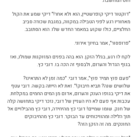
חוט המחשבה.
"דוקטור דיקי קופרשטיין, הוא ולא אחר!" דיקי שמע את הקול
מאחוריו רגע לפני הטבילה במקווה, במגבת שכורה סביב
החלציים, כולו שקוע במאמר החדש שלו. הוא הסתובב.
"פרופסור", אמר בחיוך אירוני.
לקח לו רגע, בגלל הזקן. הוא בהה בפנים המזוקנות שמולו, ואז
בגוף הגדול והערום, ולבסוף זה הכה בו. דובי כץ.
"פעם פוץ תמיד פוץ", אמר דובי. "כמה זמן לא התראינו?
שלושים שנה? תביא חיבוק!". זאת לא הייתה בקשה. דובי עטף
את דיקי בגופו הענק והערום, אדום מן המים החמים במקלחת.
עכבות אף פעם לא היו העניין של דובי, נזכר דיקי בתחושה קלה
של חנק. שומו שמיים! דובי כץ מהיחידה, דובי כץ מהבילויים אל
תוך הלילה ומהוויכוחים עד הבוקר. דובי כץ מהחיבוקים
החונקים. מה זה הזקן הזה?