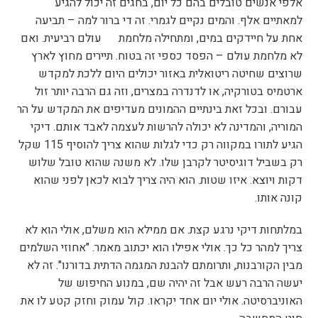
אלפי אנשים טובלים בהם כל יום, בחגים זה יכול להגיע
למאתיים אלף. והמים נקיים לגמרי. זה די ברור למה – תביעה
אחת על חיידקים במים, ומתחילה מלחמת עולם רביעית. ואם
לא מלחמת עולם – הפסד כספי זה בטוח. תיירים מחוץ לארץ
שרוצים שחיטה ריטואלית באזור יכולים היום ללכת למקדש
ארטמיס בטורקיה, או לדנדרה במצרים, וזה גם הרבה יותר זול
עבורם. ובכל זאת בינתיים ההמונים מעדיפים את המקדש על הר
המוריה, והמדינה לא יכולה להרשות לעצמה לאבד אותם. דיקי
הגיע לתורו במקווה רק כדי לגלות שהוא צריך להוסיף 115 שקל
רק בשביל דוגיסיטר לקרבן שלו. לא משנה שהוא טובל שלוש
דקות ויוצא. איזו שטות. הוא היה צריך לבוא לכאן לפני שהוא
קונה אותו.
במלתחות דיקי נרגע קצת. אם ממילא הוא משלם, אולי הוא לא
צריך למהר כל כך. אולי אפילו הוא יכתוב מאמר. "אחוזי השלמים
מבין הקורבנות, ותרומתם להבנת המגמה הדתית בדורנו". זה לא
יעשה הרבה רעש אבל זה יהיה שם, במנוע החיפוש של
האוניברסיטה. אולי יום אחד יקראו. קול עמוק וחזק קטע לו את