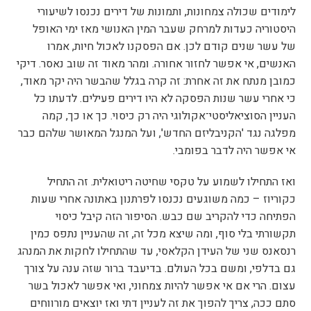
לימודים שכולה צמחונות, ותמונות של דירים נכנסו לשיעורי
היסטוריה כעדות למרחק שעבר המין האנושי מאז ימי האופל
של עשר שנים קודם לכן. אם הפסקנו לאכול חיות, אמרו
האנשים, אי אפשר לחזור אחורה. ומהר מאוד זה שוב נאסר. דיקי
כמובן מנתח את זה אחרת: זה קרה בגלל שהבשר היה יקר מאוד,
כי אחרי עשר שנות הפסקה לא היו דירים פעילים. לדעתו כל
העניין הסוציאליסטי־אקולוגי היה רק כיסוי. כך או כך, קמה
מפלגה נגד 'הקניבליזם החדש', ועל המנגל המאושר שלהם כבר
אי אפשר היה לדבר בפומבי.
ואז התחילו לשמוע על טקסי שחיטה ריטואלית. זה התחיל
כקוריוז – כמה משוגעים נכנסו לפרתנון באתונה אחרי שעות
הפתיחה כדי להקריב שם כבש. הסיפור הזה קיבל כיסוי
תקשורתי בלי סוף, ומה שיצא מכל זה, זה שהעניין נתפס כמין
רנסאנס שני של העידן הקלאסי, עד שהתחילו לחקות את המנהג
גם בדלפי, ומשם בכל העולם. בדיעבד ברור שזה ענה על צורך
עצום. הרי אם אי אפשר להיות צמחוני, ואי אפשר לאכול בשר
סתם ככה, צריך להפוך את זה לעניין דתי ואז יוצאים מורווחים