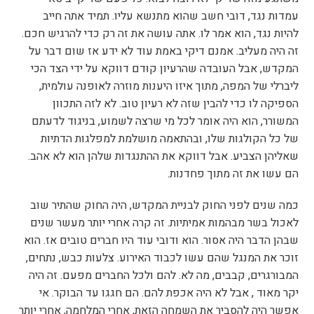
עמדות נגד, דובי חשב שהוא מתנשא עליו. תמיד אתה חייב
להיות נגד, הוא אמר לו. אתה עושה את זה רק כדי להרגיש חכם.
זה היה מעליב. אמנם דיקי באמת עוד לא ידע אז שום דבר על
המקדש, אבל העובדה שהרעיון קוּדם דווקא על ידי הצד הכי
ליברלי של המפה, מתוך איזו היענות מוזרה לאופנה עולמית,
הספיקה לו כדי להבין שזה לא רעיון טוב. לא לזה התכוון
המשורר, הוא היה אומר לכל מי שרצה לשמוע, בניגוד לדעתם
של כל הקולגות שלו, ובהתאמה מושלמת למפלגות הדתיות
שאליהן הצביע. אבל דווקא את ההתנגדות שלהן הוא לא אהב.
הם עשו את זה מתוך פחדנות.
כמה שנים לפני החוק לבניית המקדש, היה החוק שהתיר שוב
לאכול בשר מבהמות אמיתיות. זה קרה אחרי יותר מעשר שנים
שבהן הדבר היה אסור. הוא ודובי עוד היו חברים טובים אז. הוא
זוכר את המנגל שהם עשו לכבוד האירוע. צלעות כבש, נתחים,
המבורגרים, קבבים, מה לא. להם ולכל החברים מפעם. זה היה
יקר מאוד , אבל לא היה אכפת להם. הם חגגו עד הבוקר. אי
אפשר היה להסביר את השמחה הזאת, אחרי המלחמה, אחרי יותר