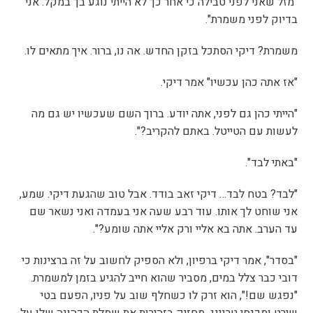
"מזל שאני לפני טבילה כי אחר כך לא הייתי נוגע בך במקל. אני
בדיוק לפני משמרת".
משמרת? דיקי הסתכל בזקן החדש. אה נו, ברור. איך מתאים לו.
"אז אתה כהן עכשיו" אמר דיקי.
"הייתי כהן גם לפני, אתה יודע. ברוך השם שעכשיו יש גם מה
לעשות עם הטייטל. באתם להקריב?".
"באתי לבד".
"לבד? בטח לבד… דיקי זאב בודד. אבל טוב שהגעת דיקי. שמע,
אני שוחט לך אותו. עוד רבע שעה אני בעמדה ואני נשאר שם
עד הערב. אתה בא אליי ורק אליי אתה שומע?".
"בסדר", אמר דיקי ברפיון, ולא הספיק לחשוב על זה ברצינות כי
דובי כבר צלל במים, מסביר שהוא חייב להגיע בזמן למשמרת.
"נפגש שם!", הוא זרק לו כשחלף שוב על פניו, הפעם בטי
שירט ומכנסי טרנינג, מחזיק בזהירות את שמלת הכהונה שלו על