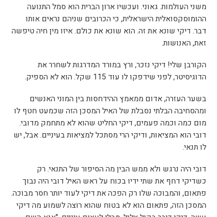
משני העולמות. גאוני. ועכשיו ארון הברית הוא סמל התנועה
ההומוסקסואלית הישראלית, כי הכרובים שניהם נראים אותו
דבר. דיקי שונא את זה. הוא שונא את כולם. איזו מין חיה טיפשה
זאת, האנושות.
הקורבן שלי! דיקי נזכר, ורץ במורד המדרגות לשחרר את
הדוגיסיטר, לפני שידפקו לו עוד 115 שקל. הוא לא הספיק.
בשער העזרה, אדום ממאמץ ההידחסות בין המוני האנשים
ומהסחיבה הבלתי נסבלת של האיל המסכן הזה שכמעט חטף לו
מום כמה וכמה פעמים, דיקי החליט שהוא לא מתחמק מדובי.
דובי הוא המציאות, ודיקי הרי מסתכל למציאות בעיניים. אבל, יש
לו תנאי.
דובי היה נרגש ולא ממש הבין מה הסיפור של התנאי. רק
כשדיקי דחף את שתי ידיו בכוח על ראש האיל דובי היה נבוך
פתאום, והמבוכה שלו רק הפכה את דיקי לעוד יותר חסר מבוכה.
המסכן הזה, פתאום הוא לא בטוח שהוא רוצה לשמוע מה דיקי