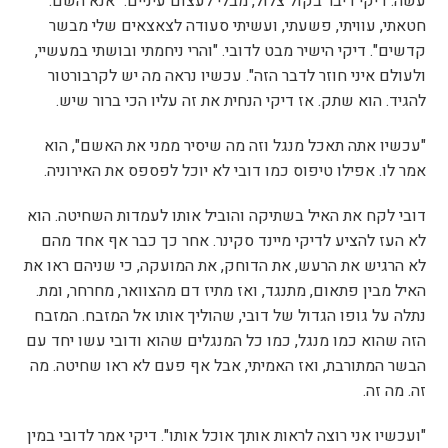
עשה. דיקי דיבר בקול צלול, מבלי לעצום עיניים. "אנא השם.
חטאתי, עוויתי, פשעתי, ועשיתי סעודה לצאצאים שלי מבשר
קדשים". דיקי הישיר מבט לדובי. "והרי ניחמתי ובושתי במעשיי,
ולעולם איני חוזר לדבר הזה". עכשיו נראה מה יש לקרבורטור
להגיד. הוא שתק. אז דיקי הנחית את זה עליו הכי ברור שיש.
"עכשיו אתה תאכל מנגל וזה מה שיסיר ממני את האשם", הוא
אמר לו. אפילו טיפוס כמו דובי לא יוכל לפספס את האירוניה.
דובי לקח את האיל בשתיקה והוביל אותו לעמדות השחיטה. הוא
לא העז להציע לדיקי מיינד סקינר. אחר כך כבר אף אחד מהם
לא הרגיש את הרעש, את הדוחק, את המועקה, כי שניהם ראו את
האיל מבין פתאום, מתנגד, ואז מתיז דם מהצוואר, מחרחר, ומת.
נתלה על גופו הגדול של דובי, שהוליך אותו אל המזבח. המזבח
הזה שהוא כמו מנגל, כמו כל המנגלים שהוא ודובי עשו יחד עם
הבשר המתורבת, ואז האמיתי, אבל אף פעם לא ראו שחיטה. מה
זה. מה זה.
"ועכשיו אני רוצה לראות אותך אוכל אותו". דיקי אמר לדובי במין