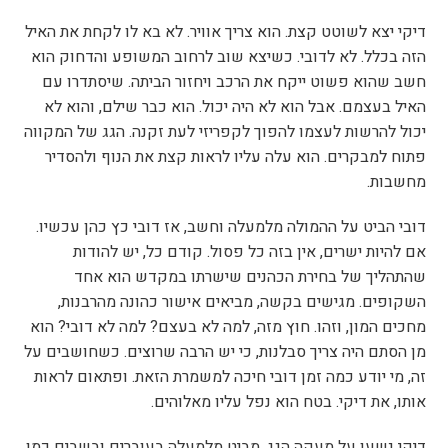
דיקי יצא לשוטט קצת. הוא צריך אוויר. לא בא לו לקחת את האיל
הזה בכלל. לא לדובי. כשיצא שוב לרחוב המשופע והדחוק הוא
חשב שהוא פשוט ייקח את הרכב ויחזור הביתה. שיסתדרו עם
האיל בעצמם. אבל הוא לא היה יכול. הוא כבר שילם, והוא לא
יכול להרשות לעצמו להפוך לקפריזי לעת זקנה. הגג של המקווה
פתוח למבקרים. הוא עלה עליו לראות קצת את הנוף ולהסדיר
מחשבות.
דובי הביט על ההמולה מלמעלה וחשב, אז דובי כץ כהן עכשיו.
אם להיות ישרים, אין בזה כל פסול. קודם כל, יש להודות
שהתהליך של בחירת הכהנים שישרתו במקדש הוא אחד
השקופים. מגישים בקשה, מביאים אישור כהונה מהרבנות,
מחכים המון, וזהו. חוץ מזה, למה לא בעצם? למה לא דובי? הוא
מן הסתם היה צריך סבלנות, כי יש הרבה שרוצים. כשחושבים על
זה, מי יודע כמה זמן דובי חיכה למשמרת הזאת. ופתאום לראות
אותו, את דיקי. בטח הוא נפל עליו מאלוהים.
דיקי נשען על מעקה הגג, מביט מלמעלה בעוברים ובשבים כמו