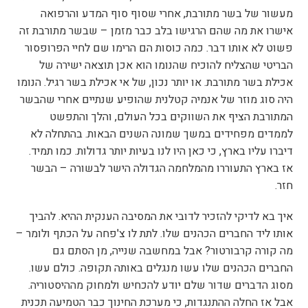
מעשור של בשר מתורבת, אחרי שסוף סוף המדע והרפואה
אישרו את מה שהם הרגישו בלב כבר מזמן – שבשר מתורבת זה
פשוט לא אותו דבר. כמה כוסות הם הרימו שם לחיי הפרופסור
הבריטי שהצליח להוכיח שהנומו הוא אכן תוצאה ישירה של
אכילת בשר מתורבת. או יותר נכון, של אי אכילת בשר רגיל. הנומו
היה סוג מוזר של אנמיה קטלנית שהופיע שנתיים אחרי שהבשר
המתורבת הציף את השווקים בכל העולם, והלך והתפשט
לממדים מפחידים במשך שמונה השנים הבאות. בהתחלה לא
דיברו עליו בארץ, כי כאן היו לנו בעיות יותר גדולות. כמו תמיד.
אז בארץ התעוררו מהמלחמה הגדולה הישר לבשורה – הבשר
חזר.
איך בא לדיקי להזכיר לדובי את המסיבה הענקית ההיא. להביך
אותו ליד החברים הכהנים שלו. לתת לו צ'פחה על הכתף ולומר –
מה קורה קרבורטור? אבל במחשבה שנייה, מן הסתם גם
החברים הכהנים שלו עשו מנגלים באותה תקופה. כולם עשו.
מסוג הדברים שדור שלם יודע להכחיש ולמחוק מההיסטוריה.
אבל אז החלה ההתנגדות, כי מערכת החינוך כבר הטמיעה תכנית