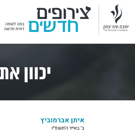
יכוון את
איתן אברמוביץ
ב׳ באייר ה׳תשפ״ו