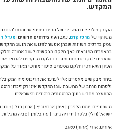
המקדש.
הקובץ שלפניכם הוא פרי של סמינר ניסיוני שכותרתו 'הרחבת 
משותף של
מרכז קדם
, כתב העת
צירופים חדשים
ו
מגדל דוד
עסק בדרכים השונות שבהן אפשר לפגוש את מושג המקדש 
במאמרים המובאים כאן: חלקם מבקשים לשוב אחורה וחלקם
שואפים למקדש תחום ומוגדר וחלקם מבקשים להרחיב את גב
העיון התיאורטי וחלקם מספרים סיפור מוחשי מאוד על המק
ביחד מבקשים מאמרים אלו לערער את הדיכוטומיה המקובלת ב
ולפתוח מרחב של מחשבה שבו המקדש אינו רק זיכרון היסטורי
המתעצב מחדש בתוך ההיסטוריה היהודית והישראלית.
משתתפים: יותם הלפרין | איתן אברמוביץ | ארנון סגל | שרון דינ
ישראל (רולי) בלפר | ידידיה גזבר | עוז בלומן | צביה מרגליות.
איורים: אודי (אהוד) טאוב