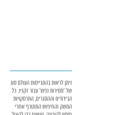
ניתן לראות בהתגייסות העולם סוג
של 'מסירות נפש' עבור זקניו. כל
הבידודים וההסגרים, התרסקויות
המשק והחיפוש המוטרף אחרי
חיסון לקורונה, נעשים כדי להציל