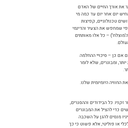
תר את אורך החיים של האדם
חיש יום אחר יום עד כמה מי
שים טכנולוגיים, קפיצות
יופי שמחפש את הצעיר והדינמי
'מוצלח') – כל אלו מאותתים
עולם.
ם אם כן – סיכויי ההחלמה
(והנה ההגדרה של צעיר בימינו – עד 50) קצת יותר, ומבוגרים, שלא לומר
 החוויה היומיומית שלנו.
 זקניו. כל הבידודים וההסגרים,
ים כדי להציל את המבוגרים
גיו מנסים להגן על השכבה
כלי או פוליטי, אלא פשוט כי כך