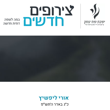
אורי ליפשיץ
כ״ג באדר ה׳תש״פ