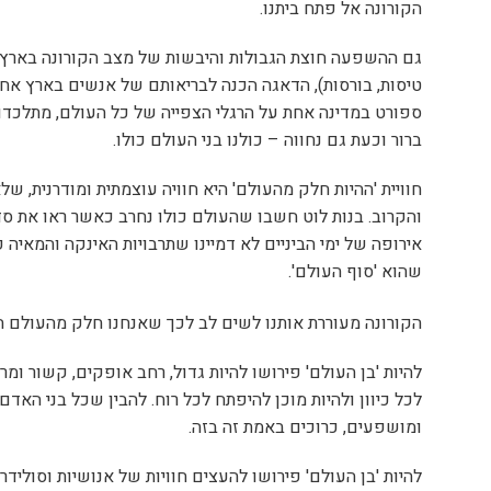
הקורונה אל פתח ביתנו.
גם ההשפעה חוצת הגבולות והיבשות של מצב הקורונה בארץ 
טיסות, בורסות), הדאגה הכנה לבריאותם של אנשים בארץ אחר
ספורט במדינה אחת על הרגלי הצפייה של כל העולם, מתלכדו
ברור וכעת גם נחווה – כולנו בני העולם כולו.
חוויית 'ההיות חלק מהעולם' היא חוויה עוצמתית ומודרנית, של
והקרוב. בנות לוט חשבו שהעולם כולו נחרב כאשר ראו את סד
אירופה של ימי הביניים לא דמיינו שתרבויות האינקה והמאיה
שהוא 'סוף העולם'.
הקורונה מעוררת אותנו לשים לב לכך שאנחנו חלק מהעולם הג
להיות 'בן העולם' פירושו להיות גדול, רחב אופקים, קשור ומר
לכל כיוון ולהיות מוכן להיפתח לכל רוח. להבין שכל בני האד
ומושפעים, כרוכים באמת זה בזה.
להיות 'בן העולם' פירושו להעצים חוויות של אנושיות וסוליד