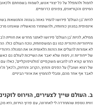
לחמול ולהתפלל על כל יצורי אנוש, לשמוח בשמחתם ולכאוב
הסינים והקוריאנים, צפונים כדרומיים.
להיות 'בן העולם' פירושו להמיר גאווה בענווה והתנשאות בש
אינסופית במגוון כוחותיה, ולהשתחרר מהאשליה שאנחנו מרכז
ממילא, להיות 'בן העולם' פירושו לאתגר מחדש את חוויית ה'בנ
והייחודיות היהודית כמו גם המשפחתית, נוכח העולם כולו. הה
לא אמורות להעלים את הזהות הלאומית או את הסגולה היהודית
של ייחודיות זו, ניסוח שלא יאבד את השייכות לעולם גם כאשר
החדש קורא לנו לחבוש משקפיים 'מולטיפוקליים', כאלו עם 
של רצוא ושוב?) על הפנים והחוץ, הקרוב והרחוק, ה'כאן' וה'
לאבד אף אחד מהם, ומבלי להחמיץ את אזורי הביניים.
ב. העולם שייך לצעירים, הוירוס לזקנים
זווית נוספת שהתחדדה לי לאחרונה, עם פרוץ הוירוס, היא מק