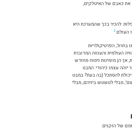
 את כאבם של האיטלקים,
פלות. להכיר בכך שהמערכת היא
2
 העולם.
ו בחרת', הפרטיקולריות
וויה העולמית והענווה המדוברת
, אך הן מזמינות ניסוח מחודש
 יזהה עצמו כיהודי. המבט
יכולת להסתכל (בה בעת? במבט
שם', מבלי לטשטש ביניהם, מבלי
ומם של הזקנים.