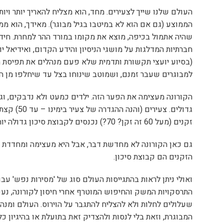
העולם שלנו שייך לצעירים. מחד, הוא מצליח להאריך יותר ויו
הממוצע (גם אם הוא לא במיטבו בגיל מבוגר). מאידך, הוא ממ
שהיה אתמול בכיפה, מוצא את מקומו במורד ההר למחרת. חידו
חברתיות המדלגות על מושגי הניסיון והידע הקדום, ואידיאל 
(בסיוע יועצי תקשורת ותדמית שלא פעם מנהלים את תפיסת ה
למבוגרים שעבר זמנם, ושמוטב שינוחו בצל עד שיחלפו מן ה
הקורונה מעצימה את הפער הזה. ילדים כמעט ולא נדבקים, וג
גדולים. צעירים 
זקנים (מעל 60 זה זקן? 70?) נכנסים לקבוצת סיכון גדולה יותר.
גם כאן הקורונה לא מחדשת דבר, אבל היא מעצימה ומחדדת את
הזקנים הם קבוצת סיכון.
ואולי ניתן לראות בהתגייסות העולם סוג של 'מסירות נפש' עבור
התרסקויות המשק והחיפוש המוטרף אחרי חיסון לקורונה, נעש
שעלולים לחלות ולא להצליח להתגבר על הוירוס. העולם ומנהי
המבוגרת, וזאת בלי לנסות ולהצדיק זאת בתועלת או בהיגיון כל