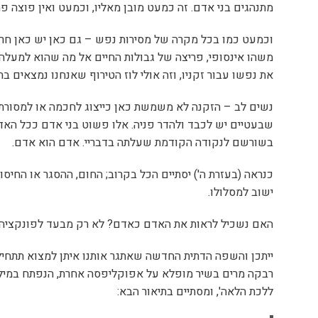
מתנהגים בני אדם. זה כמעט מובן מאליו, וכמעט ואין פוצה פ
וכמעט כמו בכל מקרה של מסירות נפש – גם כאן יש כאן חרי
משהו אינסופי, פריצה של גבולות החיים אל מה שהוא למעלה
את נפשו עבור זקניו, וזה אולי לוז הטירוף שאנחנו נמצאים בתו
נשים לב – הזקנה לא משמשת כאן כייצוג לחכמה או למסורת, 
שבעטיים יש לכבד ולהדר פניה. אלו פשוט בני אדם ככל האד
בשורשם לנקודה הקודמת שעלתה בדבריי. אדם הוא אדם.
כנראה (בעזרת ה') יסתיים הכל בקרוב; החום, ההסגר או החיסון
ישוב למסלולו.
האם נשכיל לראות את האדם כאדם? לא רק מבעד לפונקציה
ייתכן והשפה הדתית החדשה שאתגר אותנו איתן למצוא תתחיל
רבקה מרים בשיר מופלא על אפוקליפסה אחרת, הנפתח במילים
ללכת הלאה', ומסתיים בתיאור הבא: