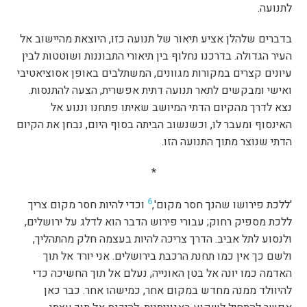
לתנועה.
בדברים שלהלן אציע תיאור של תנועה כזו, היוצאת מהיישוב אל
העיר הגדולה. בדרכנו נחלוף בין תיאורי התבוננות ושוטטות לבין
עיונים קצרים במקורות מגוונים, המשתלבים באופן אסוציאטיבי
ואישי ומבקשים לתאר תנועה דתית אפשרית, הצעה להתנסות.
נצא לדרך מהקיום הדתי המיושב שאיתו פתחנו וננוע אל
האינסוף ומעבר לו, וכשנשוב הביתה בסוף היום, נבחן את הקיום
הדתי שנוצר מתוך התנועה הזו.
*
6
'ללכת פירושו שהנך חסר מקום',
וכדי להיות חסר מקום צריך
ללכת מספיק רחוק; עבורי פירוש הדבר הוא לדלג על ירושלים,
ולנסוע לתל אביב. הדרך צריכה להיות בעצמה חלק מהתהליך,
ולשם כך אין כמו תחנת הרכבת בירושלים. אני יורד אל תוך
האדמה כמו יונה אל בטן האונייה, נעלם אל תוך החשיכה כדי
להיוולד ממנה מחדש במקום אחר, כמישהו אחר. כבר כאן