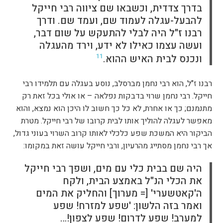
בדרך צדדית, וכשבאו שם ציווה רבי חייקל
להבעל-עגלה לעמוד שם, ועמד שם. ודרך
רבנו ז"ל היה לבלי להתעקש על שום דבר,
ועשה עצמו כאילו לא ידע, וירד מהעגלה
ונכנס לבית האיש ההוא.
11
רבנו ז"ל, הוא רבי נחמן מברסלב, נוסע בעגלה עם תלמידו רבי
חייקל. רבי נחמן שרוי בדבקות נפלאה – או אולי בכל זאת רק
מתנמנם; כך או אחרת, לא כל כך חשוב לו היכן הוא נמצא, והוא
מאפשר לעגלה להוליך אותו לבית קרובו של רבי חייקל. מטרת
הביקור היא המשכת שפע כלכלי לאותו קרוב השרוי בעוני גדול,
אך רבי נחמן מסתייג מהרעיון, ורבי חייקל עושה זאת במקומו:
היה שם בבית כלי עם מים, ושפך רבי חייקל
את הכלי הנ"ל באמצע הבית, ולקח
ה'קאטשערי' [= מערוך] והחליק את המים
ואמר בזה הלשון: 'שפע למזרח! שפע
למערב! שפע לדרום! שפע לצפון!…