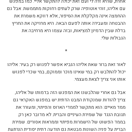
אחרת, שהיא זרה לי ועם זאת יכולה להתקשר אליי. כמו במפגש
עם אליהו, זוהי אוטופיה שרק לעתים רחוקות מתממשת. אבל גם
ההחמצה אינה מקלקלת את הסיפור, אלא דווקא משמרת את
ההבטחה ומעבירה אותה לפעם הבאה. היא מחזיקה את החריץ
בדלת שבין הדמיון למציאות, ובזה עצמו היא מרחיבה את
הגבולות שלי.
*
לאור זאת ברור שאת אליהו הנביא אפשר לפגוש רק בעיר: אליהו
יכול להתלבש רק במי שאינו מוכר וממוקם, במי שכדי לפגוש
אותו אני צריך לצאת מעצמי.
אבל גם אחרי שהלבשנו את המפגש הזה בדמותו של אליהו,
צריך להודות שמנקודת המבט הדתית יש במפגש האקראי גם
ממד מאיים: הוא מתקשר לממדי הארוס והפיתוי, ומעורר את
תגובת הנגד של שמירת העיניים והברית. לא מדובר כאן רק
בממד הפשוט של הישמרות מפיתוי וממראות אסורים. שמירת
הברית על פניה השונות מבטאת גם תודעה דתית יסודית הנרתעת