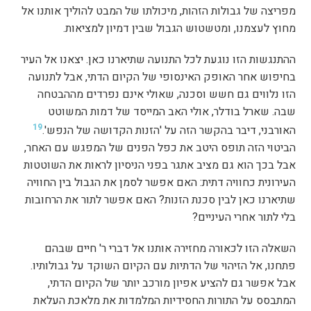
מפריצה של גבולות הזהות, מיכולתו של המבט להוליך אותנו אל
מחוץ לעצמנו, ומטשטוש הגבול שבין דמיון למציאות.
ההתנגשות הזו נוגעת לכל התנועה שתיארנו כאן. יצאנו אל העיר
בחיפוש אחר האופק האינסופי של הקיום הדתי, אבל לתנועה
הזו נלווים גם חשש וסכנה, שאולי אינם נפרדים מההבטחה
שבה. שארל בודלר, אולי האב המייסד של דמות המשוטט
19
האורבני, דיבר בהקשר הזה על 'הזנות הקדושה של הנפש'.
הביטוי הזה תופס היטב את כפל הפנים של המפגש עם האחר,
אבל בכך הוא גם מציב אתגר בפני הניסיון לראות את השוטטות
העירונית כחוויה דתית: האם אפשר לסמן את הגבול בין החוויה
שתיארנו כאן לבין סכנת הזנות? האם אפשר לתור את הרחובות
בלי לתור אחרי העיניים?
השאלה הזו לכאורה מחזירה אותנו אל דברי ר' חיים שבהם
פתחנו, אל הזיהוי של הדתיות עם הקיום השוקד על גבולותיו.
אבל אפשר גם להציע אפיון מורכב יותר של הקיום הדתי,
המתבסס על התורות החסידיות המלמדות את מלאכת העלאת