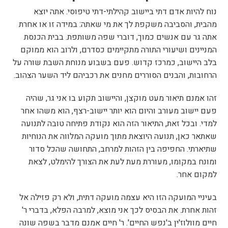
נוח להיות אדם דתי ביישוב קהילתי-דתי טיפוסי. אתה יוצא
מהבית, והסביבה משקפת לך את מי שאתה: במידה זו או אחרת
אתה גר עם אנשים כמוך, דוברי שפה משותפת. בבית הכנסת
המניינים ושיעורי התורה מתקיימים כסדרם, ולרוב הוא ממוקם
בלב היישוב, כמרכז קדוש. פעם בשבוע מנוחת השבת שורה על
הרחובות, והבנים הסוררים מחנים את רכביהם ליד השער הצהוב.
זהו אמנם תיאור מעט מוקצן, והיישוב תקוע בו אני גר, שהיה
פעם יישוב מעורב והיום הוא יותר יישוב-רצף, הוא משהו אחר
למדי. ובכל זאת, התיאור הזה הוא נקודת פתיחה טובה לתנועה
שאתאר כאן, תנועה היוצאת מתוך מועקה המלווה את הנוחיות
שתיארתי. החפיפה בין הזהות למרחב, התחושה שהכל סדור
ומונח במקומו, מעוררת מעת לעת את הצורך להימלט, לצאת
למקום אחר.
בעיניי המועקה הזו היא עצמה מועקה דתית, ולא רק פזילה אל
זהות אחרת. את הבסיס לכך אני מוצא, למרבה הפלא, בדברי ר'
חיים מוולוז'ין ב'נפש החיים'. ר' חיים אמנם מדבר בשפה שונה