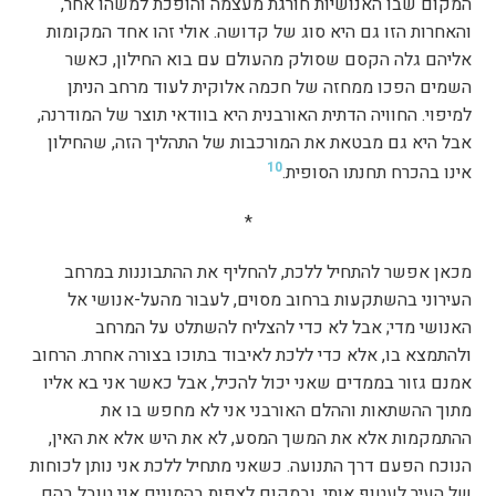
המקום שבו האנושיות חורגת מעצמה והופכת למשהו אחר,
והאחרות הזו גם היא סוג של קדושה. אולי זהו אחד המקומות
אליהם גלה הקסם שסולק מהעולם עם בוא החילון, כאשר
השמים הפכו ממחזה של חכמה אלוקית לעוד מרחב הניתן
למיפוי. החוויה הדתית האורבנית היא בוודאי תוצר של המודרנה,
אבל היא גם מבטאת את המורכבות של התהליך הזה, שהחילון
10
אינו בהכרח תחנתו הסופית.
*
מכאן אפשר להתחיל ללכת, להחליף את ההתבוננות במרחב
העירוני בהשתקעות ברחוב מסוים, לעבור מהעל-אנושי אל
האנושי מדי; אבל לא כדי להצליח להשתלט על המרחב
ולהתמצא בו, אלא כדי ללכת לאיבוד בתוכו בצורה אחרת. הרחוב
אמנם גזור בממדים שאני יכול להכיל, אבל כאשר אני בא אליו
מתוך ההשתאות וההלם האורבני אני לא מחפש בו את
ההתמקמות אלא את המשך המסע, לא את היש אלא את האין,
הנוכח הפעם דרך התנועה. כשאני מתחיל ללכת אני נותן לכוחות
של העיר לעטוף אותי, ובמקום לצפות בהמונים אני טובל בהם.