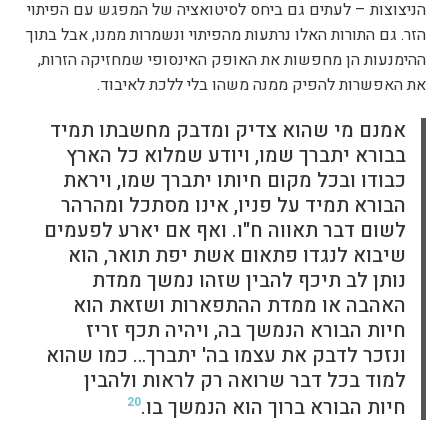
הניצוצות – לעתים גם ביחס לסיטואציה של המפגש עם הפיתוי
הזר. גם התורות האלו נרתעות מהפיתוי ונשמרות ממנו, אבל בתוך
ההימנעות הן מחפשות את האופק האינסופי שמחזיקה הזרות,
את האפשרות להפיק ממנה משהו בלי ללכת לאיבוד.
אמנם מי שהוא צדיק ומדבק מחשבתו תמיד
בבורא יתברך שמו, ויודע שמלוא כל הארץ
כבודו ובכל מקום חיותו יתברך שמו, ויראת
הבורא תמיד על פניו, אינו מסתכל ומהרהר
לשום דבר תאווה ח"ו. ואף אם יארע לפעמים
שיבוא לנגדו פתאום אשת יפת תואר, הוא
נותן לב תיכף להבין שזהו נמשך ממדת
האהבה או ממדת ההתפארות ושזאת הוא
חיות הבורא הנמשך בה, ויהיה תכף זריז
ונזכר לדבק את עצמו בה' יתברך… כמו שהוא
למוד בכל דבר שרואה רק לראות ולהבין
חיות הבורא ברוך הוא הנמשך בו.
20