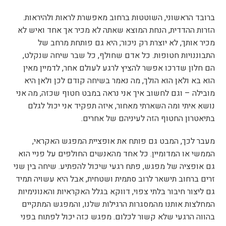
ברובד הראשוני, השוטטות ברחוב מאפשרת לראות ולהיראות.
הזרות ההדדית, הנחת המוצא שאתה לא מכיר אך אחד ואיש לא
מכיר אותך, לא יוצרת רק ניכור; היא גם פותחת מרחב של
התבוננויות חטופות. כל אדם שחולף, כל שבר שיחה שנקלט,
הם חלון שדרכו אפשר להציץ לרגע לעולם אחר, לדמיין מאין
הוא בא ולאן הוא הולך, מה נאמר בשיחה קודם לכן ולאן היא
מובילה – וגם לחשוב איך אני נראה במבט חטוף שכזה, מה אני
נושא איתי ומה השארתי מאחור, איזה תפקיד אני יכול לגלם
בתיאטרון החטוף הזה לעיניהם של אחרים.
מעבר לכך, המבט גם פותח את אופציית המפגש האקראי,
הממשי או המדומיין. כל אחד מהאנשים החולפים על פניי הוא
גם אופציה של מפגש, פתח רגעי שיכול להפתיע. שיחה בין שני
זרים ברחוב תישאר לרוב סתמית ושטחית, אבל היא עשויה תמיד
גם ליצור חיבור בלתי צפוי, דווקא בגלל האקראיות והאנונימיות
המחלצות אותנו מהמסגרות הרגילות שלנו, והמפגש המתקיים
בהווה הרגעי שלא קשור לכלום. מפגש כזה יכול לפתוח בפני