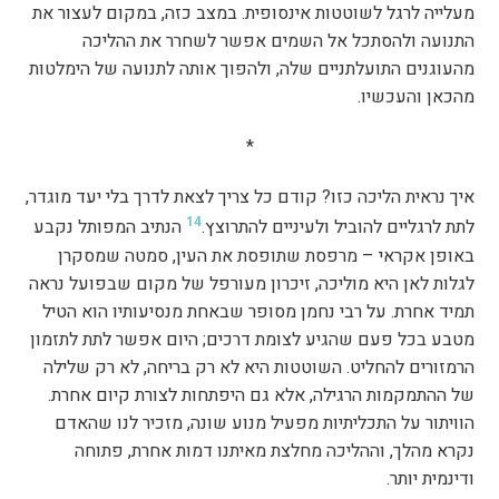
מעלייה לרגל לשוטטות אינסופית. במצב כזה, במקום לעצור את
התנועה ולהסתכל אל השמים אפשר לשחרר את ההליכה
מהעוגנים התועלתניים שלה, ולהפוך אותה לתנועה של הימלטות
מהכאן והעכשיו.
*
איך נראית הליכה כזו? קודם כל צריך לצאת לדרך בלי יעד מוגדר,
14
לתת לרגליים להוביל ולעיניים להתרוצץ.
הנתיב המפותל נקבע
באופן אקראי – מרפסת שתופסת את העין, סמטה שמסקרן
לגלות לאן היא מוליכה, זיכרון מעורפל של מקום שבפועל נראה
תמיד אחרת. על רבי נחמן מסופר שבאחת מנסיעותיו הוא הטיל
מטבע בכל פעם שהגיע לצומת דרכים; היום אפשר לתת לתזמון
הרמזורים להחליט. השוטטות היא לא רק בריחה, לא רק שלילה
של ההתמקמות הרגילה, אלא גם היפתחות לצורת קיום אחרת.
הוויתור על התכליתיות מפעיל מנוע שונה, מזכיר לנו שהאדם
נקרא מהלך, וההליכה מחלצת מאיתנו דמות אחרת, פתוחה
ודינמית יותר.