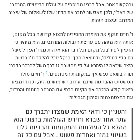
ובהקשר אחר, אבל דבריו מבוססים על עולם הדימויים המרחבי
של האר"י, ולכן מאפשר לחבר את הדיון שלו לשאלות של עיצוב
המרחב ועיצוב הזהות.
ר' חיים תוקף את היומרה החסידית למצוא קדושה בכל מקום,
אותה הוא מזהה עם פריצת הגבולות המרחביים: הוא מזהיר כי
הרעיון לפיו 'בכל מקום וכל דבר הוא אלהות גמור' הפך ל'משל
גם בפי כסילים', וכתוצאה מכך 'בנקל יוכל להלכד ח"ו ברשת
היצר שיראה לו היתרא על פי מחשבה זו דרך משל להרהר בדברי
1
תורה בשאט נפש אף במקומות המטונפים'.
ר' חיים סולד
מטשטוש ההבחנות שיוצר עירוב השימושים הזה, וכנגדו מציע
תיאור קולע המזהה את הקיום הדתי עם המרחב התחום והסדור,
עם ההצטמצמות וסימון הגבולות:
והעניין כי ודאי האמת שמצדו יתברך גם
עתה אחר שברא וחידש העולמות ברצונו הוא
ממלא כל העולמות והמקומות והבריות כלם
בשיווי גמור ואחדות פשוט… אבל עם כל זה