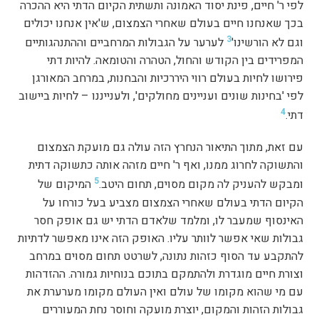
לפי ר' חיים, פינת יסוד האמונה ותשתית הקיום הדתי היא ההכרה
בכך שאנחנו חיים בעולם שאחרי הצמצום, ש'אין אנחנו יכולים
3
וגם לא הורשינו'
לערער על הגבולות המרחביים וההתנהגותיים
המפרידים בין הקודש והחול, הטהרה והטומאה. להיות דתי
פירושו לחיות בעולם רווי היררכיות והבחנות, במרחב המאורגן
לפי 'בחינות שונים ועניינים מחולקים', ולענייננו – לחיות ביישוב
4
דתי.
עם זאת, מתוך התיאור הנחרץ הזה עולה גם מועקת הצמצום
והתשוקה לחרוג ממנו, ואף ר' חיים מזהה אותה כתשוקה דתית
5
ומבקש להעניק לה מקום מסוים, תחום היטב.
המיקום של
הקיום הדתי בעולם שאחרי הצמצום מצביע בעל כורחו על
האינסוף שמעבר לו, ומלמד שלאדם הדתי יש גם אופק חסר
גבולות שאי אפשר לוותר עליו. האופק הזה אינו מאפשר לדתיות
להתקבע עד הסוף כזהות נתונה, לשרטט תחום מסוים במרחב
וצורת חיים מוגדרת ולהתמקם בתוכם בנוחיות גמורה. ההזדהות
עם מי שהוא מקומו של עולם ואין העולם מקומו מערערת את
גבולות הזהות והמקום, יוצרת מועקה וחוסר נחת המעוררים