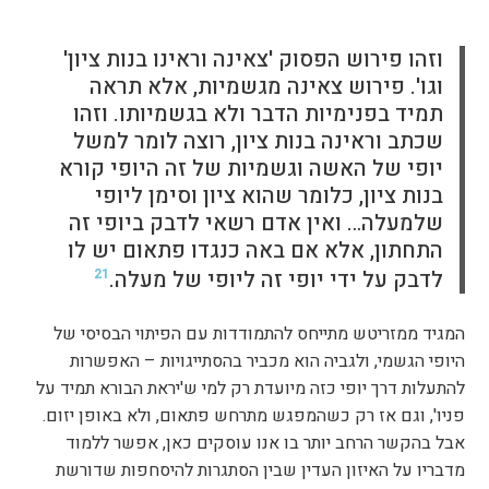
וזהו פירוש הפסוק 'צאינה וראינו בנות ציון'
וגו'. פירוש צאינה מגשמיות, אלא תראה
תמיד בפנימיות הדבר ולא בגשמיותו. וזהו
שכתב וראינה בנות ציון, רוצה לומר למשל
יופי של האשה וגשמיות של זה היופי קורא
בנות ציון, כלומר שהוא ציון וסימן ליופי
שלמעלה… ואין אדם רשאי לדבק ביופי זה
התחתון, אלא אם באה כנגדו פתאום יש לו
לדבק על ידי יופי זה ליופי של מעלה.
21
המגיד ממזריטש מתייחס להתמודדות עם הפיתוי הבסיסי של
היופי הגשמי, ולגביה הוא מכביר בהסתייגויות – האפשרות
להתעלות דרך יופי כזה מיועדת רק למי ש'יראת הבורא תמיד על
פניו', וגם אז רק כשהמפגש מתרחש פתאום, ולא באופן יזום.
אבל בהקשר הרחב יותר בו אנו עוסקים כאן, אפשר ללמוד
מדבריו על האיזון העדין שבין הסתגרות להיסחפות שדורשת