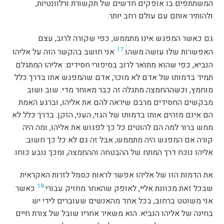
המשתתפים בו אופקים חדשים של תקשורת ורלוונטיות,
ולהותיר אותם עם עולם רחב יותר.
גם כאשר המפגש אינו מתממש, כפי שקורה לרוב, עצם
17
האפשרות שלו עושה משהו.
אני חושב בהקשר הזה על אליהו
הנביא, כפי שהוא מתואר לרוב בסיפורי חסידים: אליהו המתגלם
תמיד בדמותו של אדם לא מוכר, אדם שהמפגש אתו בדרך כלל
מוחמץ, וכשההחמצה מתגלה זה כבר מאוחר מדי. שוב ושוב
מבקשים החסידים מרבם שיראה להם את אליהו, וברגע האמת
הם אינם מזהים אותו בדמותו של הגוי, העני, הזקן. בדרך כלל לא
ממש ברור למה הם להוטים כל כך לפגוש את אליהו, ומה היה
קורה אם המפגש היה מתממש; אבל זה גם לא כל כך חשוב:
אליהו נוכח דרך המתח של ההבטחה וההחמצה, ומכך נובע כוחו.
את הדמות הזו של אליהו אפשר לראות כסמל לזרות האקראית
18
שבכל זאת מכוונת אליי, לאופק שהאחר מחזיק עבורי.
כאשר
אני משוטט ברחוב, בכל אחד מהאנשים שעוברים לידי יש
בחינה של אליהו הנביא. הוא משאיר אחריו שובל של צורת חיים