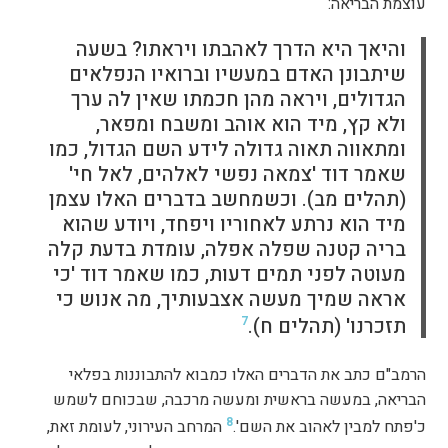
עוצמת הבריאה:
והיאך היא הדרך לאהבתו ויראתו? בשעה
שיתבונן האדם במעשיו וברואיו הנפלאים
הגדולים, ויראה מהן חכמתו שאין לה ערך
ולא קץ, מיד הוא אוהב ומשבח ומפאר,
ומתאווה תאוה גדולה לידע השם הגדול, כמו
שאמר דוד 'צמאה נפשי לאלהים, לאל חי'
(תהלים מב). וכשמחשב בדברים האלו עצמן
מיד הוא נרתע לאחוריו ויפחד, ויודע שהוא
בריה קטנה שפלה אפלה, עומדת בדעת קלה
מעוטה לפני תמים דעות, כמו שאמר דוד 'כי
אראה שמיך מעשה אצבעותיך, מה אנוש כי
תזכרנו' (תהלים ח).
7
הרמב"ם כתב את הדברים האלו כמבוא להתבוננות בפלאי
הבריאה, במעשה בראשית ומעשה מרכבה, שבכוחם לשמש
8
כ'פתח למבין לאהוב את השם'.
המרחב העירוני, לעומת זאת,