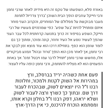
באורח פלא, השפעתו של טקס זה היא מידית: לאחר שרבי נחמן
ורבי חייקל עוזבים הופך הבית השוכן 'בדרך צדדית' לתחנת
מעבר מבוקשת על מסלולם של הסוחרים, והקרוב העני סוחר
איתם ומתחיל להיות 'בעל שפע'. כפי שמרמזים מעשיו של רבי
חייקל, השפע בסיפור זה כרוך בתנועה קדחתנית לכל עבר: העני
שהפך לעשיר נוסע אל העיר וחוזר, קונה ומוכר, ומתוך כך גם
לומד שזמן הוא כסף. בתחילת דרכו הוא עוד מוצא זמן לבקר את
רבי נחמן, אך לאחר מכן הוא הופך 'טרוד ובהול' ונמנע מביקורים
אלו, מחשש שרבי נחמן 'יתחיל לדבר עמו ויבטל זמנו'. אך באחת
הפעמים הוא לא מצליח להתחמק, ורבי נחמן כופה עליו לעצור:
פעם אחת כשהיה יריד בברסלב, ורץ
במהירות אל השוק לקנות ולמכור, וחלונות
רבנו ז"ל היו יוצאים לשוק, שבהכרח לעבור
דרך שם. ובתוך כך כשרץ ורצה לעבור לשוק
ושלא יראהו, דפק רבנו ז"ל בחלון וקרא אותו,
ומסתמא הוכרח להיכנס, כי אין הדרך-ארץ