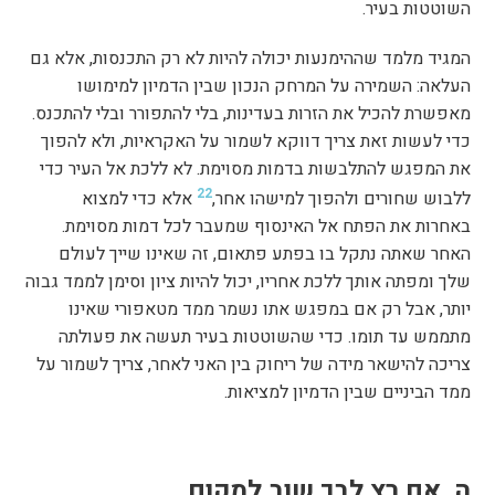
השוטטות בעיר.
המגיד מלמד שההימנעות יכולה להיות לא רק התכנסות, אלא גם
העלאה: השמירה על המרחק הנכון שבין הדמיון למימושו
מאפשרת להכיל את הזרות בעדינות, בלי להתפורר ובלי להתכנס.
כדי לעשות זאת צריך דווקא לשמור על האקראיות, ולא להפוך
את המפגש להתלבשות בדמות מסוימת. לא ללכת אל העיר כדי
22
ללבוש שחורים ולהפוך למישהו אחר,
אלא כדי למצוא
באחרות את הפתח אל האינסוף שמעבר לכל דמות מסוימת.
האחר שאתה נתקל בו בפתע פתאום, זה שאינו שייך לעולם
שלך ומפתה אותך ללכת אחריו, יכול להיות ציון וסימן לממד גבוה
יותר, אבל רק אם במפגש אתו נשמר ממד מטאפורי שאינו
מתממש עד תומו. כדי שהשוטטות בעיר תעשה את פעולתה
צריכה להישאר מידה של ריחוק בין האני לאחר, צריך לשמור על
ממד הביניים שבין הדמיון למציאות.
ה. אם רץ לבך שוב למקום