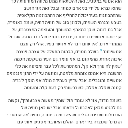
הוא אנושי במפגיע, ואת ההשתאות ממנו מלווה המודעות לכך
שהוא נברא על ידי בני אדם כמוני. ובכל זאת אני חושב
שההתבוננות בעיר יכולה להחליף את ההתבוננות הקלאסית
בטבע ובגרמי השמים, ולכונן סוג של חוויה דתית, שונה באופייה,
אבל גם דומה. שכן המאמץ המשותף והעוצמה המצטברת, על
אף שהם אנושיים ביסודם, יוצרים בסופו של דבר מחזה שגדול
מממדי אדם: 'אין שום דבר לא אנושי בעיר, אולי רק עצם
9
אנושיותנו'.
בשלב מסוים, הכמות מתעלה על עצמה ויוצרת
איכות אחרת. מהמקום בו אני עומד גם העיר משקפת חכמה
'שאין לה ערך ולא קץ', המתפרשת לכל עבר ומציפה את כלי
ההשגה. היא אמנם צומחת מלמטה, ומונעת על ידי המון מנגנונים
אנושיים ומוגבלים, אבל עדיין בעמידה מולה אני הופך ל'בריה
קטנה שפלה אפלה', כשברשותי רק דעת קלה ומעוטה.
בשונה מדוד, אני לא עומד מול 'שמיך מעשה אצבעותיך', וקשה
גם להגיע מכאן לאהבת ה' ויראתו. אבל יש כאן חוויה של
התבטלות ושבירת הכלים שהיא דתית ביסודה, חווית 'מה אנוש כי
תזכרנו' שנוצרה בידי אדם. ההלם האורבני מפגיש אותי עם