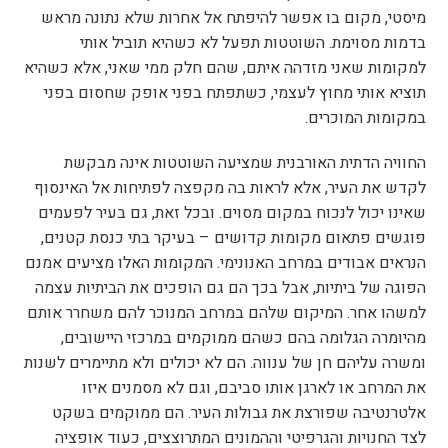
מיסטי, מקום בו אפשר להיפתח אל אחרות שלא נתונה מראש
בדמות מסוימת. השוטטות תפעל לא כשהיא תוביל אותי
למקומות שאני מזדהה איתם, שהם חלק ממי שאני, אלא כשהיא
תוציא אותי מחוץ לעצמי, כשתפתח בפני אופק שחסום בפני
במקומות המוכרים.
החוויה הדתית האורבנית שמציעה השוטטות אינה מבקשת
לקדש את העיר, אלא לראות בה מקפצה לפתיחות אל האינסוף
שאינו יכול לנכוח במקום מסוים. ובכל זאת, גם בעיר לפעמים
פוגשים פתאום מקומות קדושים – בעיקר בתי כנסת קטנים,
הנראים אבודים במרחב האנונימי. המקומות האלו מציעים אמנם
הפוגה של ביתיות, אבל בכך הם גם הופכים את הביתיות עצמה
למשהו אחר. המיקום שלהם במרחב המנוכר להם משחרר אותם
מהיומרה הגלומה בהם כשהם ממוקמים במרכזי היישובים,
ומשרה עליהם חן של ענווה. הם לא יכולים ולא מתיימרים לשנות
את המרחב או לארגן אותו סביבם, וגם לא מסמנים איזו
אלטרנטיבה שפורצת את גבולות העיר. הם ממוקמים בשקט
לצד החנויות והגרפיטי וההמונים המתרוצצים, כעוד אופציה