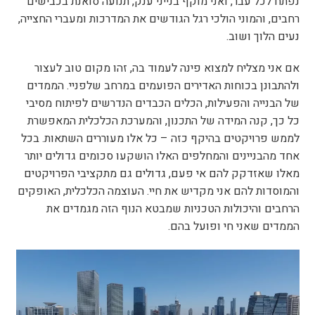
נפתח לכל עבר, ואני מוקף בנייני ענק, תנועה סואנת בכבישים
רחבים, והמוני הולכי רגל הגודשים את המדרכות ומעברי החצייה,
נעים הלוך ושוב.
אם אני מצליח למצוא פינה לעמוד בה, זהו מקום טוב לעצור
ולהתבונן בכוחות האדירים הפועמים במרחב שלפניי. הממדים
של הבנייה והפעילות, הכלים הכבדים הנדרשים לפיתוח מסיבי
כל כך, קנה המידה של התכנון, והמערכת הכלכלית המאפשרת
לממש פרויקטים בהיקף כזה – כל אלו מעוררים השתאות. בכל
אחד מהבניינים והמחלפים האלו הושקעו סכומים גדולים יותר
מאלו שאזדקק להם אי פעם, גדולים גם מתקציבי הפרויקטים
והמוסדות להם אני מקדיש את חיי. העוצמה הכלכלית, האופקים
הרחבים והיכולות הטכניות שמבטא הנוף הזה מגמדים את
הממדים שאני חי ופועל בהם.