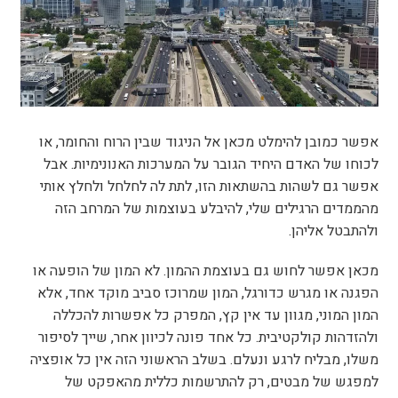
אפשר כמובן להימלט מכאן אל הניגוד שבין הרוח והחומר, או
לכוחו של האדם היחיד הגובר על המערכות האנונימיות. אבל
אפשר גם לשהות בהשתאות הזו, לתת לה לחלחל ולחלץ אותי
מהממדים הרגילים שלי, להיבלע בעוצמות של המרחב הזה
ולהתבטל אליהן.
מכאן אפשר לחוש גם בעוצמת ההמון. לא המון של הופעה או
הפגנה או מגרש כדורגל, המון שמרוכז סביב מוקד אחד, אלא
המון המוני, מגוון עד אין קץ, המפרק כל אפשרות להכללה
ולהזדהות קולקטיבית. כל אחד פונה לכיוון אחר, שייך לסיפור
משלו, מבליח לרגע ונעלם. בשלב הראשוני הזה אין כל אופציה
למפגש של מבטים, רק להתרשמות כללית מהאפקט של