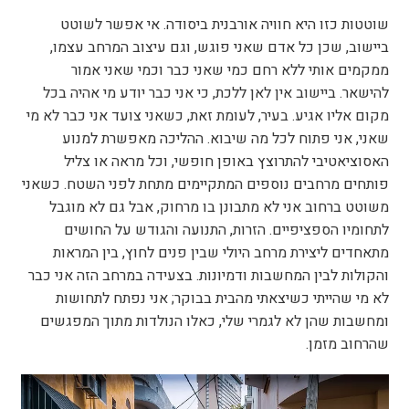
שוטטות כזו היא חוויה אורבנית ביסודה. אי אפשר לשוטט
ביישוב, שכן כל אדם שאני פוגש, וגם עיצוב המרחב עצמו,
ממקמים אותי ללא רחם כמי שאני כבר וכמי שאני אמור
להישאר. ביישוב אין לאן ללכת, כי אני כבר יודע מי אהיה בכל
מקום אליו אגיע. בעיר, לעומת זאת, כשאני צועד אני כבר לא מי
שאני, אני פתוח לכל מה שיבוא. ההליכה מאפשרת למנוע
האסוציאטיבי להתרוצץ באופן חופשי, וכל מראה או צליל
פותחים מרחבים נוספים המתקיימים מתחת לפני השטח. כשאני
משוטט ברחוב אני לא מתבונן בו מרחוק, אבל גם לא מוגבל
לתחומיו הספציפיים. הזרות, התנועה והגודש על החושים
מתאחדים ליצירת מרחב היולי שבין פנים לחוץ, בין המראות
והקולות לבין המחשבות ודמיונות. בצעידה במרחב הזה אני כבר
לא מי שהייתי כשיצאתי מהבית בבוקר; אני נפתח לתחושות
ומחשבות שהן לא לגמרי שלי, כאלו הנולדות מתוך המפגשים
שהרחוב מזמן.