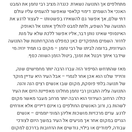
מתחלפים אך התנועה נשארת. כנגדה מציב רבי נחמן את המבט
האנכי אל השמים: דימוי קלאסי שאפשר להעמיס עליו עולם
דתי שלם, אך אפשר גם להשאירו בפשטותו – לעצור לרגע את
התנועה של השפע, ולתת למבט להוליך אותנו אל האופק
האינסופי שאינו נותן דבר, אליו אפשר ללכת שלא על מנת
לחזור. השמים מתפקדים כאן כמפלט מהקדחתנות של התנועה
העירונית, בדומה לביתו של רבי נחמן – מקום בו תמיד יהיה מי
שידבר איתך ויבטל את זמנך, ביטול הזמן השווה כסף.
מאז שהתרחש הסיפור הזה עברו הרבה יותר מחמישים שנה,
והיריד שלנו הוא אכן אחר לגמרי – אבל העיר היא עדיין מוקד
של תנועה בלתי פוסקת, מקום שבו אנשים רצים הנה והנה.
התנועה עליה התבונן רבי נחמן מחלונו מאפיינת היום את העיר
כולה: הרחוב העירוני הוא הרבה יותר מרחב מעבר מאשר מקום
לשהות בו, ורוב האנשים החולפים בו אינם דיירים אלא אורחים
לרגע. ערים מרכזיות מושכות אליהן המוני יוממים – אנשים
הגרים במקום אחר אך מגיעים אל העיר במשך היום לצורכי
עבודה, לימודים או בילוי, גודשים את הרחובות בדרכם למקום